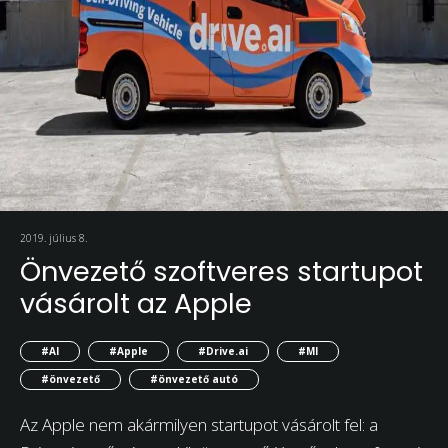
2019. július 8.
Önvezető szoftveres startupot
vásárolt az Apple
#AI
#Apple
#Drive.ai
#MI
#önvezető
#önvezető autó
Az Apple nem akármilyen startupot vásárolt fel: a