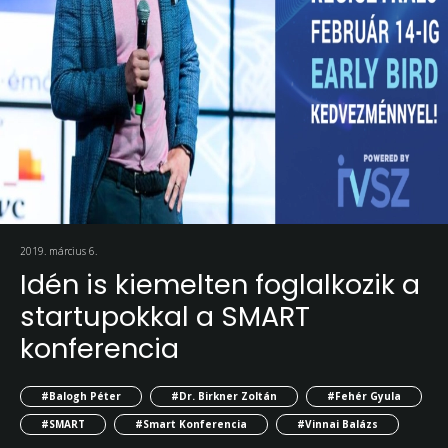
2019. március 6.
Idén is kiemelten foglalkozik a
startupokkal a SMART
konferencia
#Balogh Péter
#Dr. Birkner Zoltán
#Fehér Gyula
#SMART
#Smart Konferencia
#Vinnai Balázs