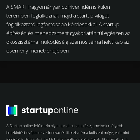
A SMART hagyományaihoz híven idén is külön
teremben foglalkoznak majd a startup világot
foglalkoztató legfontosabb kérdésekkel. A startup
építésén és menedzsment gyakorlatán túl egészen az
ökoszisztéma működéséig számos téma helyt kap az
esemény menetrendjében.
A Startup online felületein olyan tartalmakat találsz, amelyek mélyebb
betekintést nyújtanak az innovációs ökoszisztéma kulisszái mögé, valamint
inspiráló történeteket azoktól, akik a változás élén járnak. Itt megtalálod a