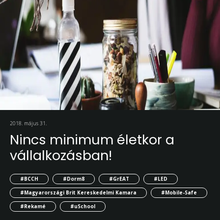
2018. május 31.
Nincs minimum életkor a
vállalkozásban!
#BCCH
#Dorm8
#GrEAT
#LED
#Magyarországi Brit Kereskedelmi Kamara
#Mobile-Safe
#Rekamé
#uSchool