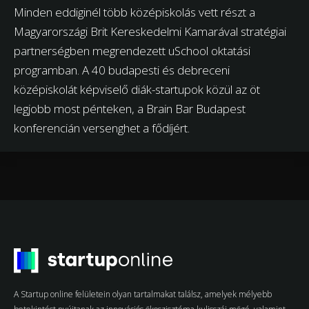
Minden eddiginél több középiskolás vett részt a
Magyarországi Brit Kereskedelmi Kamarával stratégiai
partnerségben megrendezett uSchool oktatási
programban. A 40 budapesti és debreceni
középiskolát képviselő diák-startupok közül az öt
legjobb most pénteken, a Brain Bar Budapest
konferencián versenghet a fődíjért.
A Startup online felületein olyan tartalmakat találsz, amelyek mélyebb