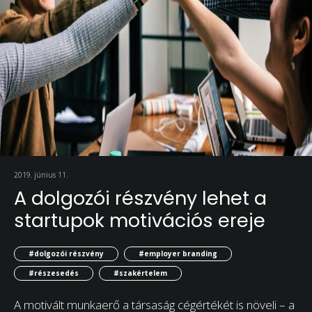
2019. június 11.
A dolgozói részvény lehet a
startupok motivációs ereje
#dolgozói részvény
#employer branding
#részesedés
#szakértelem
A motivált munkaerő a társaság cégértékét is növeli – a