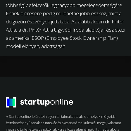
többségi befektetők legnagyobb megelégedettségére.
Ennek elérésére pedig mi lehetne jobb eszköz, mint a
dolgozói részvények juttatása. Az alábbiakban dr. Pintér
Attila, a dr. Pintér Attila Ügyvédi Iroda alapítója részletezi
az amerikai ESOP (Employee Stock Ownership Plan)
modell előnyeit, adottságait.
A Startup online felületein olyan tartalmakat találsz, amelyek mélyebb
betekintést nyújtanak az innovációs ökoszisztéma kulisszái mögé, valamint
inspiráló történeteket azoktól, akik a változás élén járnak. Itt megtalálod a