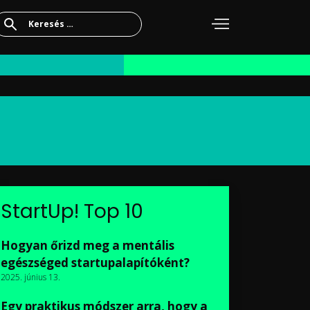
Keresés:
StartUp! Top 10
Hogyan őrizd meg a mentális
egészséged startupalapítóként?
2025. június 13.
Egy praktikus módszer arra, hogy a