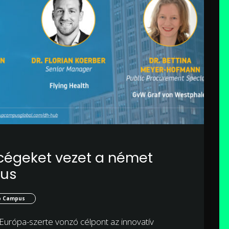
cégeket vezet a német
pus
p Campus
Európa-szerte vonzó célpont az innovatív