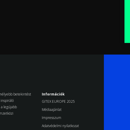
k mélyebb betekintést
Információk
inspiráló
GITEX EUROPE 2025
d a legújabb
Médiaajánlat
emzetközi
Impresszum
Adatvédelmi nyilatkozat