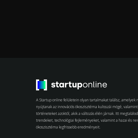
A Startup online felületein olyan tartalmakat találsz, amelye
nyújtanak az innovációs ökoszisztéma kulisszái mögé, valamint 
történeteket azoktól, akik a változás élén járnak. Itt megtalálo
trendeket, technológiai fejleményeket, valamint a hazai és n
ökoszisztéma legfrissebb eredményeit.