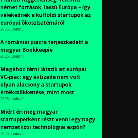
német források, lassú Európa – így
vélekednek a külföldi startupok az
európai ökoszisztémáról
2025. június 5.
A romániai piacra terjeszkedett a
magyar Bookkeepie
2025. június 4.
Magához térni látszik az európai
VC-piac: egy évtizede nem volt
olyan alacsony a startupok
értékcsökkenése, mint most
2025. június 3.
Miért éri meg magyar
startupperként részt venni egy nagy
nemzetközi technológiai expón?
2025. június 2.