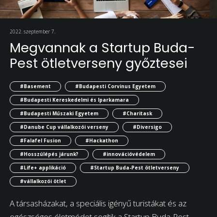
2022. szeptember 7.
Megvannak a Startup Buda-
Pest ötletverseny győztesei
#Basement
#Budapesti Corvinus Egyetem
#Budapesti Kereskedelmi és Iparkamara
#Budapesti Műszaki Egyetem
#Charitask
#Danube Cup vállalkozói verseny
#Diversigo
#Falafel Fusion
#Hackathon
#Hosszúlépés járunk?
#innovációvédelem
#Life+ applikáció
#Startup Buda-Pest ötletverseny
#vállalkozói ötlet
A társasházakat, a speciális igényű turistákat és az
egészséges életmódot segítik a Startup Buda-Pest