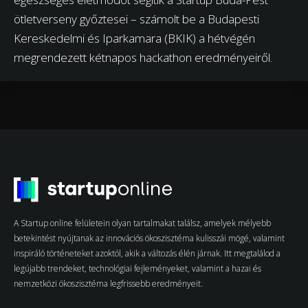
ötletverseny győztesei – számolt be a Budapesti
Kereskedelmi és Iparkamara (BKIK) a hétvégén
megrendezett kétnapos hackathon eredményeiről.
A Startup online felületein olyan tartalmakat találsz, amelyek mélyebb
betekintést nyújtanak az innovációs ökoszisztéma kulisszái mögé, valamint
inspiráló történeteket azoktól, akik a változás élén járnak. Itt megtalálod a
legújabb trendeket, technológiai fejleményeket, valamint a hazai és
nemzetközi ökoszisztéma legfrissebb eredményeit.