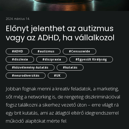
2024. március 14.
Előnyt jelenthet az autizmus
vagy az ADHD, ha vállalkozol
#ADHD
#autizmus
#Censuswide
#diszlexia
#diszpraxia
#Egyesült Királyság
#közvélemény-kutatás
#kutatás
#neurodiverzitás
#UK
Jobban fognak menni a kreatív feladatok, a marketing,
sőt még a networking is, de rengeteg diszkriminációval
fogsz találkozni a sikerhez vezető úton – erre világít rá
egy brit kutatás, ami az átlagtól eltérő idegrendszerrel
működő alapítókat mérte fel.