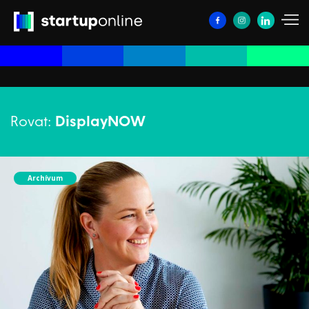
Rovat:
DisplayNOW
Archívum