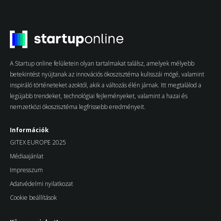
A Startup online felületein olyan tartalmakat találsz, amelyek mélyebb
betekintést nyújtanak az innovációs ökoszisztéma kulisszái mögé, valamint
inspiráló történeteket azoktól, akik a változás élén járnak. Itt megtalálod a
legújabb trendeket, technológiai fejleményeket, valamint a hazai és
nemzetközi ökoszisztéma legfrissebb eredményeit.
Információk
GITEX EUROPE 2025
Médiaajánlat
Impresszum
Adatvédelmi nyilatkozat
Cookie beállítások