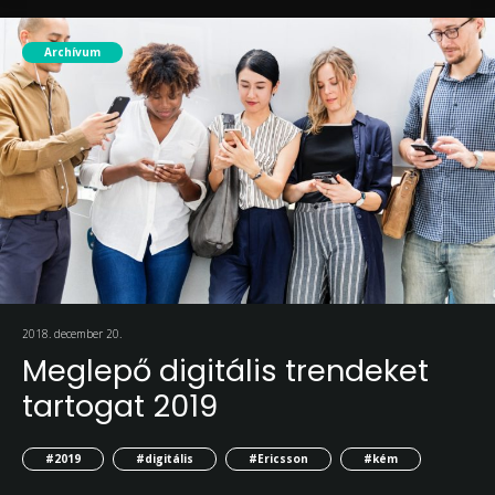
Archívum
2018. december 20.
Meglepő digitális trendeket
tartogat 2019
#2019
#digitális
#Ericsson
#kém