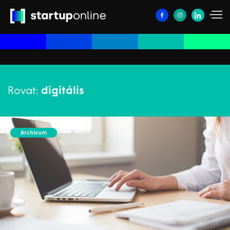
Rovat:
digitális
Archívum