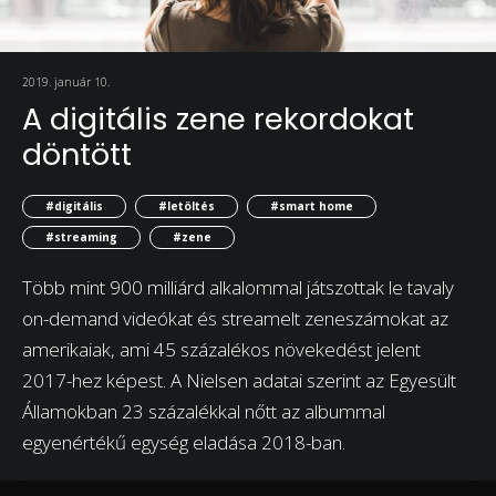
2019. január 10.
A digitális zene rekordokat
döntött
#digitális
#letöltés
#smart home
#streaming
#zene
Több mint 900 milliárd alkalommal játszottak le tavaly
on-demand videókat és streamelt zeneszámokat az
amerikaiak, ami 45 százalékos növekedést jelent
2017-hez képest. A Nielsen adatai szerint az Egyesült
Államokban 23 százalékkal nőtt az albummal
egyenértékű egység eladása 2018-ban.