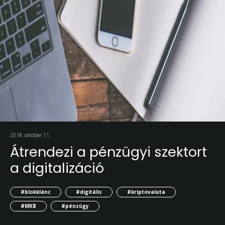
2018. október 11.
Átrendezi a pénzügyi szektort
a digitalizáció
#blokklánc
#digitális
#kriptovaluta
#MKB
#pénzügy