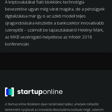
A kriptovalutákat fialó blokklánc-technológia
bevezetése ugyan még várat magára, de a pénzügyek
digitalizálása már így is az üzleti modell teljes
újragondolására késztette a bankszektor innovatívabb
szereplőit – számolt be tapasztalatairól Hetényi Márk,
az MKB vezérizgató-helyettese az Infotér 2018
konferencián.
A Startup online felületein olyan tartalmakat találsz, amelyek mélyebb
betekintést nyújtanak az innovációs ökoszisztéma kulisszái mögé, valamint