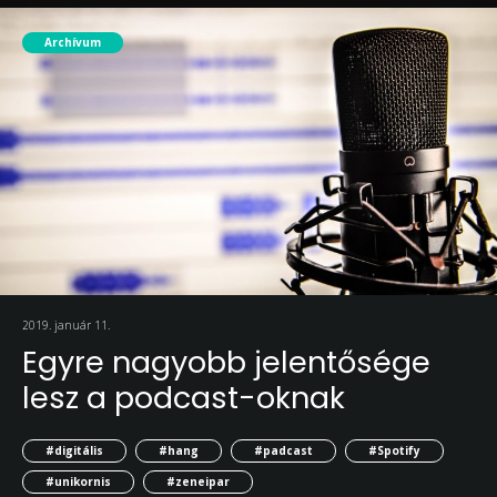
Archívum
2019. január 11.
Egyre nagyobb jelentősége
lesz a podcast-oknak
#digitális
#hang
#padcast
#Spotify
#unikornis
#zeneipar