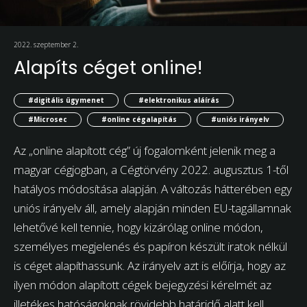
2022. szeptember 2.
Alapíts céget online!
#digitális ügymenet
#elektronikus aláírás
#Microsec
#online cégalapítás
#uniós irányelv
Az „online alapított cég” új fogalomként jelenik meg a
magyar cégjogban, a Cégtörvény 2022. augusztus 1-től
hatályos módosítása alapján. A változás hátterében egy
uniós irányelv áll, amely alapján minden EU-tagállamnak
lehetővé kell tennie, hogy kizárólag online módon,
személyes megjelenés és papíron készült iratok nélkül
is céget alapíthassunk. Az irányelv azt is előírja, hogy az
ilyen módon alapított cégek bejegyzési kérelmét az
illetékes hatóságoknak rövidebb határidő alatt kell