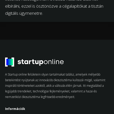
elbírálni, ezzel is ösztönözve a cégalapítókat a tisztán
digitális ügymenetre.
A Startup online felületein olyan tartalmakat találsz, amelyek mélyebb
betekintést nyújtanak az innovációs ökoszisztéma kulisszái mögé, valamint
inspiráló történeteket azoktól, akik a változás élén járnak. Itt megtalálod a
legújabb trendeket, technológiai fejleményeket, valamint a hazai és
nemzetközi ökoszisztéma legfrissebb eredményeit.
Információk