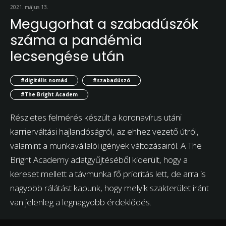
2021. május 13.
Megugorhat a szabadúszók
száma a pandémia
lecsengése után
#digitális nomád
#szabadúszó
#The Bright Academ
Részletes felmérés készült a koronavírus utáni
karrierváltási hajlandóságról, az ehhez vezető útról,
valamint a munkavállalói igények változásairól. A The
Bright Academy adatgyűjtéséből kiderült, hogy a
kereset mellett a távmunka fő prioritás lett, de arra is
nagyobb rálátást kapunk, hogy melyik szakterület iránt
van jelenleg a legnagyobb érdeklődés.