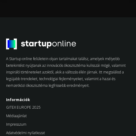
A Startup online felületein olyan tartalmakat találsz, amelyek mélyebb
betekintést nyújtanak az innovációs ökoszisztéma kulisszái mögé, valamint
inspiráló történeteket azoktól, akik a változás élén járnak. Itt megtalálod a
legújabb trendeket, technológiai fejleményeket, valamint a hazai és
nemzetközi ökoszisztéma legfrissebb eredményeit.
Információk
GITEX EUROPE 2025
Médiaajánlat
Impresszum
Adatvédelmi nyilatkozat