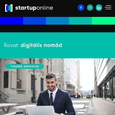
Rovat:
digitális nomád
Trendek, elemzések