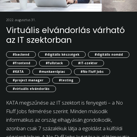
2022. augusztus 31.
Virtuális elvándorlás várható
az IT szektorban
#backend
#digitális készségek
#digitális nomád
#frontend
#fullstack
#IT-szektor
#KATA
#munkaerőpiac
#No Fluff Jobs
#project manager
#testing
#virtuális elvándorlás
KATA megszűnése az IT szektort is fenyegeti – a No
Fluff Jobs felmérése szerint. Minden második
informatikus az ország elhagyásán gondolkodik,
azonban csak 7 százalékuk látja a egoldást a külföldi
cégalapításban. A No Fluff Jobs kutatása is alátámasztja