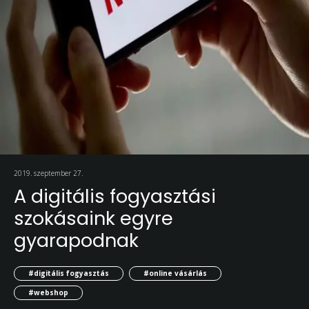
2019. szeptember 27.
A digitális fogyasztási
szokásaink egyre
gyarapodnak
#digitális fogyasztás
#online vásárlás
#webshop