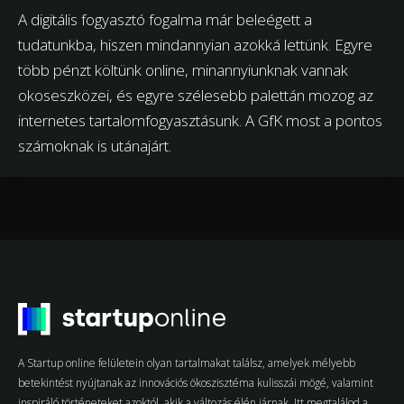
A digitális fogyasztó fogalma már beleégett a
tudatunkba, hiszen mindannyian azokká lettünk. Egyre
több pénzt költünk online, minannyiunknak vannak
okoseszközei, és egyre szélesebb palettán mozog az
internetes tartalomfogyasztásunk. A GfK most a pontos
számoknak is utánajárt.
A Startup online felületein olyan tartalmakat találsz, amelyek mélyebb
betekintést nyújtanak az innovációs ökoszisztéma kulisszái mögé, valamint
inspiráló történeteket azoktól, akik a változás élén járnak. Itt megtalálod a