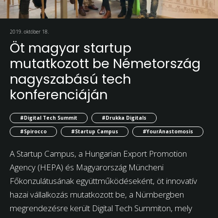
2019. október 18.
Öt magyar startup
mutatkozott be Németország
nagyszabású tech
konferenciáján
#Digital Tech Summit
#Drukka Digitals
#Spirocco
#Startup Campus
#YourAnastomosis
A Startup Campus, a Hungarian Export Promotion
Agency (HEPA) és Magyarország Müncheni
Főkonzulátusának együttműködéseként, öt innovatív
hazai vállalkozás mutatkozott be, a Nürnbergben
megrendezésre került Digital Tech Summiton, mely