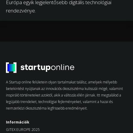
Európa egyik legjelentősebb digitális technológiai
rendezvénye.
A Startup online felületein olyan tartalmakat találsz, amelyek mélyebb
betekintést nyújtanak az innovációs ökoszisztéma kulisszái mögé, valamint
inspiráló történeteket azoktól, akik a változás élén járnak. Itt megtalálod a
legújabb trendeket, technológiai fejleményeket, valamint a hazai és
nemzetközi ökoszisztéma legfrissebb eredményeit.
Információk
GITEX EUROPE 2025