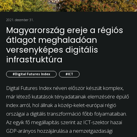
2021. december 31.
Magyarország ereje a régiós
átlagot meghaladóan
versenyképes digitális
infrastruktúra
#Digital Futures Index
#ICT
Digital Futures Index néven először készült komplex,
már létező kutatások tényadatainak elemzésére épülő
index arról, hol állnak a közép-kelet-európai régió
országai a digitális transzformáció főbb folyamataiban.
Az egyik fő megállapítás szerint az ICT-szektor hazai
GDP-arányos hozzájárulása a nemzetgazdasági