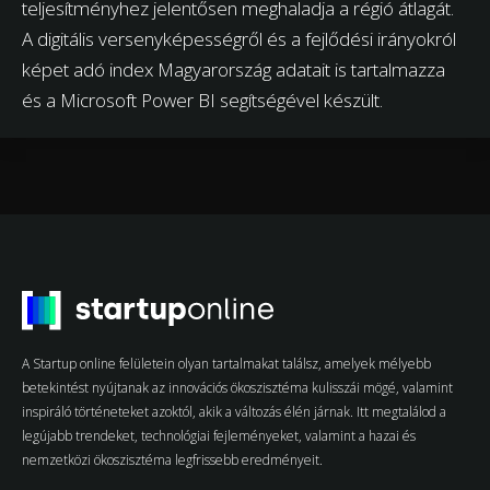
teljesítményhez jelentősen meghaladja a régió átlagát.
A digitális versenyképességről és a fejlődési irányokról
képet adó index Magyarország adatait is tartalmazza
és a Microsoft Power BI segítségével készült.
A Startup online felületein olyan tartalmakat találsz, amelyek mélyebb
betekintést nyújtanak az innovációs ökoszisztéma kulisszái mögé, valamint
inspiráló történeteket azoktól, akik a változás élén járnak. Itt megtalálod a
legújabb trendeket, technológiai fejleményeket, valamint a hazai és
nemzetközi ökoszisztéma legfrissebb eredményeit.