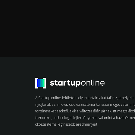
A Startup online felületein olyan tartalmakat találsz, amelye
nyújtanak az innovációs ökoszisztéma kulisszái mögé, valamint 
történeteket azoktól, akik a változás élén járnak. Itt megtalálo
trendeket, technológiai fejleményeket, valamint a hazai és n
ökoszisztéma legfrissebb eredményeit.