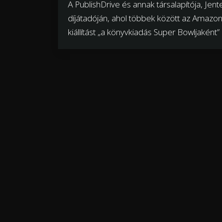
A PublishDrive és annak társalapítója, Jente
díjátadóján, ahol többek között az Amazon al
kiállítást „a könyvkiadás Super Bowljaként” 