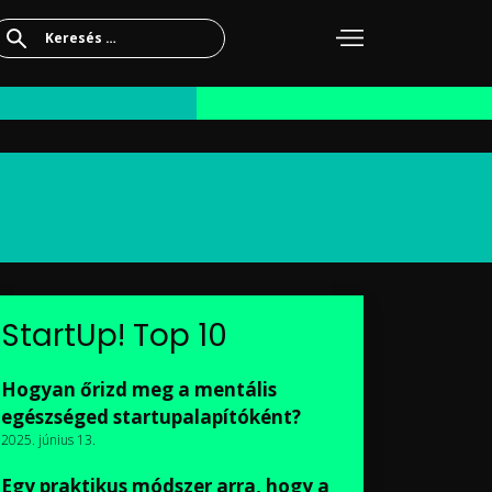
Keresés:
StartUp! Top 10
Hogyan őrizd meg a mentális
egészséged startupalapítóként?
2025. június 13.
Egy praktikus módszer arra, hogy a