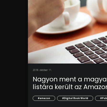
2018. október 11.
Nagyon ment a magyar
listára került az Amazo
#amazon
#Digital Book World
#Pub