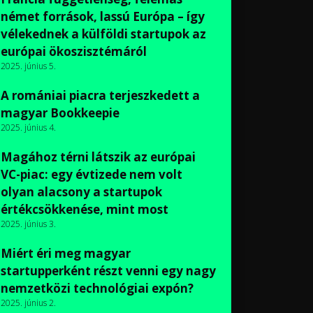
német források, lassú Európa – így
vélekednek a külföldi startupok az
európai ökoszisztémáról
2025. június 5.
A romániai piacra terjeszkedett a
magyar Bookkeepie
2025. június 4.
Magához térni látszik az európai
VC-piac: egy évtizede nem volt
olyan alacsony a startupok
értékcsökkenése, mint most
2025. június 3.
Miért éri meg magyar
startupperként részt venni egy nagy
nemzetközi technológiai expón?
2025. június 2.