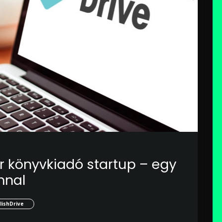
 könyvkiadó startup – egy
nnal
lishDrive