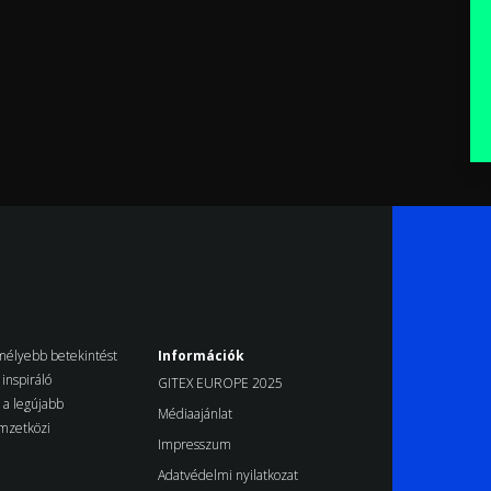
k mélyebb betekintést
Információk
inspiráló
GITEX EUROPE 2025
d a legújabb
Médiaajánlat
emzetközi
Impresszum
Adatvédelmi nyilatkozat