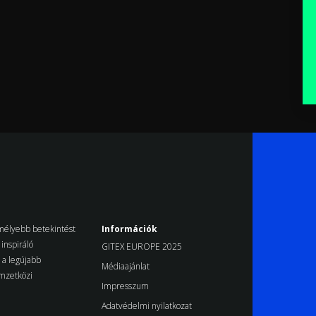
k mélyebb betekintést
Információk
inspiráló
GITEX EUROPE 2025
d a legújabb
Médiaajánlat
emzetközi
Impresszum
Adatvédelmi nyilatkozat