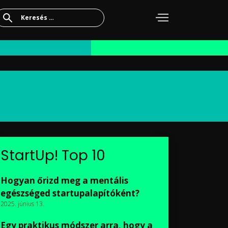
Keresés:
StartUp! Top 10
Hogyan őrizd meg a mentális
egészséged startupalapítóként?
2025. június 13.
Egy praktikus módszer arra, hogy a