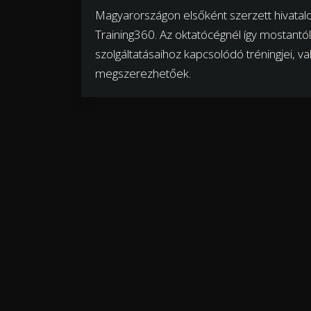
Magyarországon elsőként szerzett hivatal
Training360. Az oktatócégnél így mostant
szolgáltatásaihoz kapcsolódó tréningjei, v
megszerezhetőek.