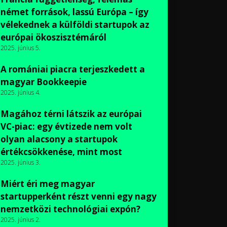
német források, lassú Európa – így
vélekednek a külföldi startupok az
európai ökoszisztémáról
2025. június 5.
A romániai piacra terjeszkedett a
magyar Bookkeepie
2025. június 4.
Magához térni látszik az európai
VC-piac: egy évtizede nem volt
olyan alacsony a startupok
értékcsökkenése, mint most
2025. június 3.
Miért éri meg magyar
startupperként részt venni egy nagy
nemzetközi technológiai expón?
2025. június 2.