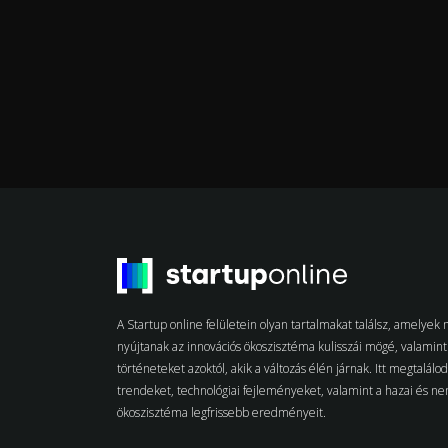
A Startup online felületein olyan tartalmakat találsz, amelye
nyújtanak az innovációs ökoszisztéma kulisszái mögé, valamint 
történeteket azoktól, akik a változás élén járnak. Itt megtalálo
trendeket, technológiai fejleményeket, valamint a hazai és n
ökoszisztéma legfrissebb eredményeit.