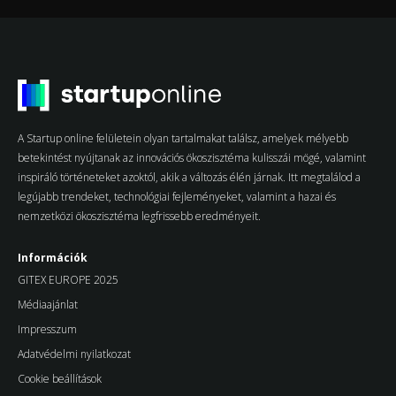
A Startup online felületein olyan tartalmakat találsz, amelyek mélyebb
betekintést nyújtanak az innovációs ökoszisztéma kulisszái mögé, valamint
inspiráló történeteket azoktól, akik a változás élén járnak. Itt megtalálod a
legújabb trendeket, technológiai fejleményeket, valamint a hazai és
nemzetközi ökoszisztéma legfrissebb eredményeit.
Információk
GITEX EUROPE 2025
Médiaajánlat
Impresszum
Adatvédelmi nyilatkozat
Cookie beállítások