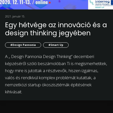
2021. január 15.
Egy hétvége az innováció és a
design thinking jegyében
#Design Pannonia
#Smart Up
A „ Design Pannonia Design Thinking” decemberi
képzéséről szóló beszámolóban Ti is megismerhetitek,
hogy mire is jutottak a résztvevők, hiszen izgalmas,
valós és rendkívül komplex problémát kutattak, a
nemzetközi startup ökoszisztémák építésének
kihívásait.