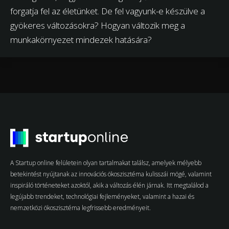
forgatja fel az életünket. De fel vagyunk-e készülve a
gyökeres változásokra? Hogyan változik meg a
munkakörnyezet mindezek hatására?
A Startup online felületein olyan tartalmakat találsz, amelyek mélyebb
betekintést nyújtanak az innovációs ökoszisztéma kulisszái mögé, valamint
inspiráló történeteket azoktól, akik a változás élén járnak. Itt megtalálod a
legújabb trendeket, technológiai fejleményeket, valamint a hazai és
nemzetközi ökoszisztéma legfrissebb eredményeit.