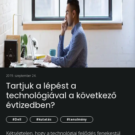
2019. szeptember 24.
Tartjuk a lépést a
technológiával a következő
évtizedben?
#Dell
#kutatás
#tanulmány
Kétségtelen, hogy a technológiai fejlődés fenekestül