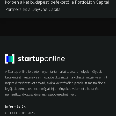
körben a két budapesti befektető, a PortfoLion Capital
Partners és a DayOne Capital
A Startup online felületein olyan tartalmakat találsz, amelyek mélyebb
betekintést nyújtanak az innovációs ökoszisztéma kulisszái mögé, valamint
inspiráló történeteket azoktól, akik a változás élén járnak. Itt megtalálod a
legújabb trendeket, technológiai fejleményeket, valamint a hazai és
nemzetközi ökoszisztéma legfrissebb eredményeit.
Információk
GITEX EUROPE 2025