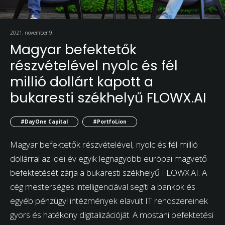
2021. november 9.
Magyar befektetők
részvételével nyolc és fél
millió dollárt kapott a
bukaresti székhelyű FLOWX.AI
#DayOne Capital
#PortfoLion
Magyar befektetők részvételével, nyolc és fél millió
dollárral az idei év egyik legnagyobb európai magvető
befektetését zárja a bukaresti székhelyű FLOWX.AI. A
cég mesterséges intelligenciával segíti a bankok és
egyéb pénzügyi intézmények elavult IT rendszereinek
gyors és hatékony digitalizációját. A mostani befektetési