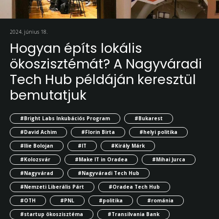
2024. június 18.
Hogyan építs lokális
ökoszisztémát? A Nagyváradi
Tech Hub példáján keresztül
bemutatjuk
#Bright Labs Inkubációs Program
#Bukarest
#David Achim
#Florin Birta
#helyi politika
#Ilie Bolojan
#IT
#Király Márk
#Kolozsvár
#Make IT in Oradea
#Mihai Jurca
#Nagyvárad
#Nagyváradi Tech Hub
#Nemzeti Liberális Párt
#Oradea Tech Hub
#OTH
#PNL
#politika
#románia
#startup ökoszisztéma
#Transilvania Bank