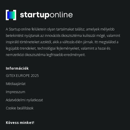
A Startup online felületein olyan tartalmakat találsz, amelyek mélyebb
betekintést nyújtanak az innovációs ökoszisztéma kulisszái mögé, valamint
inspiráló történeteket azoktól, akik a változás élén járnak. Itt megtalálod a
legújabb trendeket, technológiai fejleményeket, valamint a hazai és
nemzetközi ökoszisztéma legfrissebb eredményeit.
Információk
GITEX EUROPE 2025
Médiaajánlat
Impresszum
Adatvédelmi nyilatkozat
Cookie beállítások
Kövess minket!