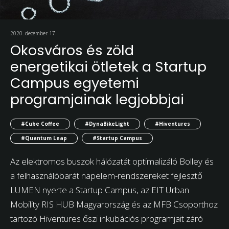
2020. december 17.
Okosváros és zöld
energetikai ötletek a Startup
Campus egyetemi
programjainak legjobbjai
#Cube Coffee
#DynaBikeLight
#Hiventures
#Quantum Leap
#Startup Campus
Az elektromos buszok hálózatát optimalizáló Bolley és
a felhasználóbarát napelem-rendszereket fejlesztő
LUMEN nyerte a Startup Campus, az EIT Urban
Mobility RIS HUB Magyarország és az MFB Csoporthoz
tartozó Hiventures őszi inkubációs programjait záró