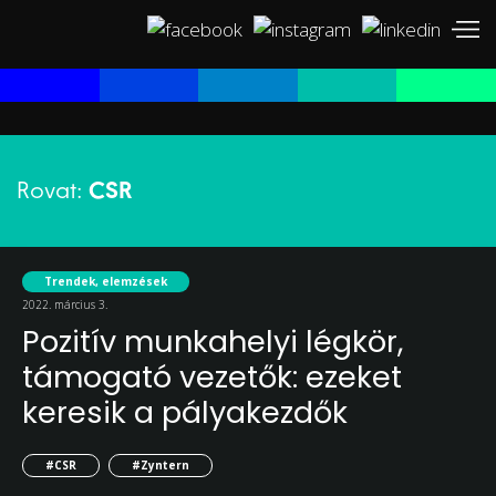
Rovat:
CSR
Trendek, elemzések
2022. március 3.
Pozitív munkahelyi légkör,
támogató vezetők: ezeket
keresik a pályakezdők
#CSR
#Zyntern