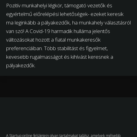
Pozitív munkahelyi légkör, támogató vezetők és
egyértelmű előrelépési lehetőségek- ezeket keresik
ma leginkább a pályakezdők, ha munkahely választásról
van szó! A Covid-19 harmadik hulláma jelentős
változásokat hozott a fiatal munkakeresők
preferenciáiban. Több stabilitást és figyelmet,
kevesebb rugalmasságot és kihívást keresnek a
pályakezdők.
A Startup online felületein olyan tartalmakat találsz, amelyek mélyebb