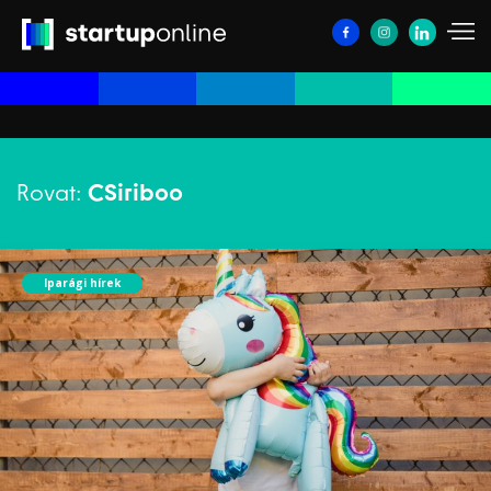
Rovat:
CSiriboo
Iparági hírek