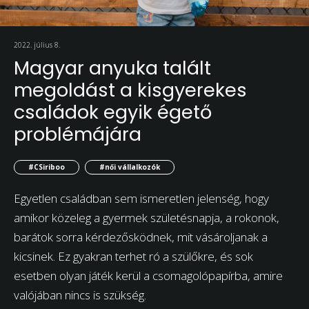
2022. július 8.
Magyar anyuka talált
megoldást a kisgyerekes
családok egyik égető
problémájára
#CSiriboo
#női vállalkozók
Egyetlen családban sem ismeretlen jelenség, hogy
amikor közeleg a gyermek születésnapja, a rokonok,
barátok sorra kérdezősködnek, mit vásároljanak a
kicsinek. Ez gyakran terhet ró a szülőkre, és sok
esetben olyan játék kerül a csomagolópapírba, amire
valójában nincs is szükség.