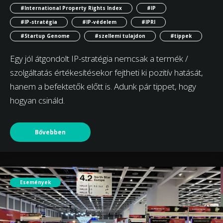
#International Property Rights Index
#IP
#IP-stratégia
#IP-védelem
#IPRI
#Startup Genome
#szellemi tulajdon
#tippek
Egy jól átgondolt IP-stratégia nemcsak a termék /
szolgáltatás értékesítésekor fejtheti ki pozitív hatását,
hanem a befektetők előtt is. Adunk pár tippet, hogy
hogyan csináld.
Bővebben
Események