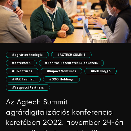
#agrártechnológia
#AGTECH SUMMIT
#befektető
#Bonitás Befektetési Alapkezelő
#Hiventures
#Impact Ventures
#Kék Bolygó
#NAK Techlab
#OXO Holdings
#Vespucci Partners
Az Agtech Summit
agrárdigitalizációs konferencia
keretében 2022. november 24-én