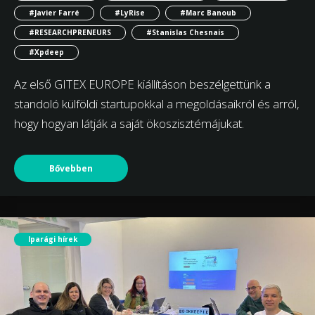
#Javier Farré
#LyRise
#Marc Banoub
#RESEARCHPRENEURS
#Stanislas Chesnais
#Xpdeep
Az első GITEX EUROPE kiállításon beszélgettünk a
standoló külföldi startupokkal a megoldásaikról és arról,
hogy hogyan látják a saját ökoszisztémájukat.
Bővebben
Iparági hírek