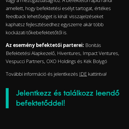
vagy a mezőgazdasághoz. A befektetői rapid randi
amellett, hogy befektetési esélyt tartogat, érték​es
feedback lehetőséget is kínál: visszajelzéseket
kaphatsz fejlesztésedhez egyszerre akár több
kockázati tőkebefektetőtől is.
Az esemény befektetői parterei:
Bonitás
Befektetési Alapkezelő, Hiventures, Impact Ventures,
Vespucci Partners, OXO Holdings és Kék Bolygó
További információ és jelentkezés
IDE
kattintva!
Jelentkezz és találkozz leendő
befektetőddel!