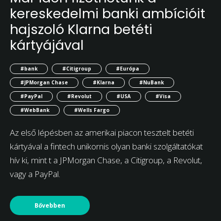
kereskedelmi banki ambícióit
hajszoló Klarna betéti
kártyájával
#bank
#Citigroup
#Európa
#JPMorgan Chase
#Klarna
#NuBank
#PayPal
#Revolut
#USA
#Visa
#WebBank
#Wells Fargo
Az első lépésben az amerikai piacon tesztelt betéti
kártyával a fintech unikornis olyan banki szolgáltatókat
hív ki, mint t a JPMorgan Chase, a Citigroup, a Revolut,
vagy a PayPal.
Bővebben