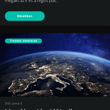
megálló az ír és a régiós piac.
Bővebben
Trendek, elemzések
2025. június 3.