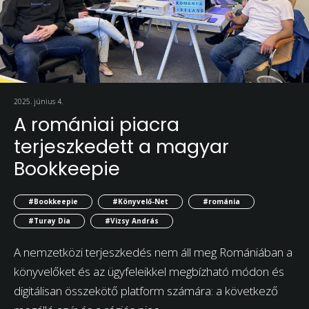
2025. június 4.
A romániai piacra
terjeszkedett a magyar
Bookkeepie
#Bookkeepie
#Könyvelő-Net
#románia
#Turay Dia
#Vizsy András
A nemzetközi terjeszkedés nem áll meg Romániában a
könyvelőket és az ügyfeleikkel megbízható módon és
digitálisan összekötő platform számára: a következő