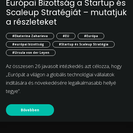
Európai Bizottság a Startup és
Scaleup Stratégiát – mutatjuk
a részleteket
#Ekaterina Zaharieva
#EU
#Európa
#európai bizottság
#Startup és Scaleup Stratégia
#Ursula von der Leyen
Az összesen 26 javasolt intézkedés azt célozza, hogy
„Európát a világon a globális technológiai vállalatok
indítására és növekedésére legalkalmasabb hellyé
tegye”.
Bővebben