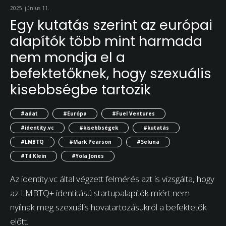
2025. június 11.
Egy kutatás szerint az európai
alapítók több mint harmada
nem mondja el a
befektetőknek, hogy szexuális
kisebbségbe tartozik
#adat
#Európa
#Fuel Ventures
#identity.vc
#kisebbségek
#kutatás
#LMBTQ
#Mark Pearson
#Seluna
#Til Klein
#Yola Jones
Az identity.vc által végzett felmérés azt is vizsgálta, hogy
az LMBTQ+ identitású startupalapítók miért nem
nyílnak meg szexuális hovatartozásukról a befektetők
előtt.