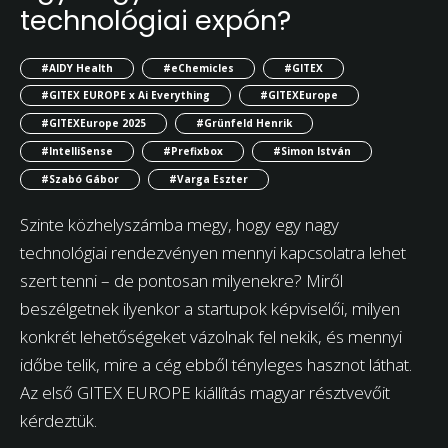
technológiai expón?
#AIDY Health
#eChemicles
#GITEX
#GITEX EUROPE x Ai Everything
#GITEXEurope
#GITEXEurope 2025
#Grünfeld Henrik
#IntelliSense
#Prefixbox
#Simon István
#Szabó Gábor
#Varga Eszter
Szinte közhelyszámba megy, hogy egy nagy
technológiai rendezvényen mennyi kapcsolatra lehet
szert tenni – de pontosan milyenekre? Miről
beszélgetnek ilyenkor a startupok képviselői, milyen
konkrét lehetőségeket vázolnak fel nekik, és mennyi
időbe telik, mire a cég ebből tényleges hasznot láthat.
Az első GITEX EUROPE kiállítás magyar résztvevőit
kérdeztük.