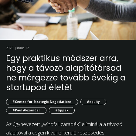
2025. június 12.
Egy praktikus módszer arra,
hogy a távozó alapítótársad
ne mérgezze tovább évekig a
startupod életét
#Centre for Strategic Negotiations
#equity
#Paul Alexander
#tippek
Az úgynevezett „windfall záradék” eliminálja a távozó
alapítóval a cégen kívülre kerülő részesedés