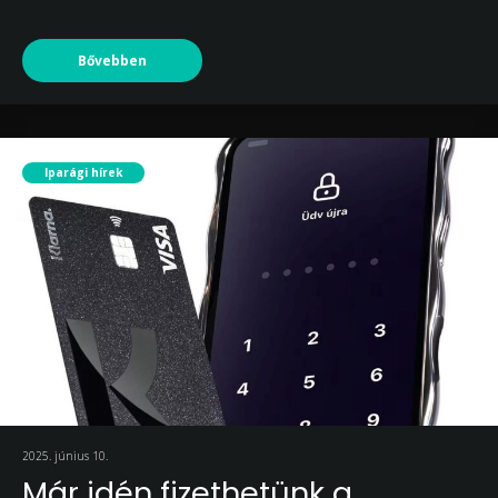
Bővebben
Iparági hírek
2025. június 10.
Már idén fizethetünk a