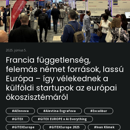
2025. június 5.
Francia függetlenség,
felemás német források, lassú
Európa – így vélekednek a
külföldi startupok az európai
ökoszisztémáról
#AEInnova
#Alevtina Evgrafova
#Excalibur
#GITEX
#GITEX EUROPE x Ai Everything
#GITEXEurope
#GITEXEurope 2025
#Ivan Klimek