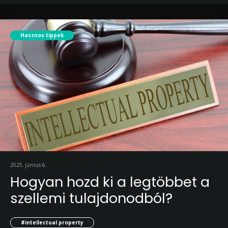
Hasznos tippek
2025. június 6.
Hogyan hozd ki a legtöbbet a
szellemi tulajdonodból?
#intellectual property