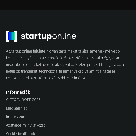
A Startup online felületein olyan tartalmakat találsz, amelyek mélyebb
betekintést nyújtanak az innovációs ökoszisztéma kulisszái mögé, valamint
inspiráló történeteket azoktól, akik a változás élén járnak. Itt megtalálod a
legújabb trendeket, technológiai fejleményeket, valamint a hazai és
nemzetközi ökoszisztéma legfrissebb eredményeit.
Információk
GITEX EUROPE 2025
Médiaajánlat
Impresszum
Adatvédelmi nyilatkozat
Cookie beállítások