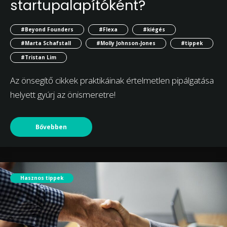
startupalapítóként?
#Beyond Founders
#Flexa
#kiégés
#Marta Schafstall
#Molly Johnson-Jones
#tippek
#Tristan Lim
Az önsegítő cikkek praktikáinak értelmetlen pipálgatása
helyett gyúrj az önismeretre!
Bővebben
Hasznos tippek