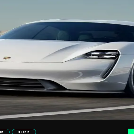
an
#Tesla