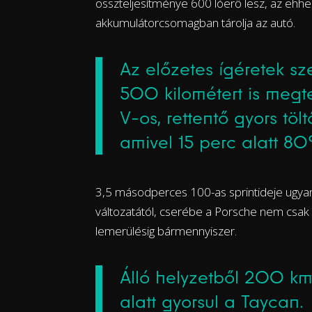
összteljesítménye 600 lóerő lesz, az ehhez
akkumulátorcsomagban tárolja az autó.
Az előzetes ígéretek sz
500 kilométert is megt
V-os, rettentő gyors tölt
amivel 15 perc alatt 80
3,5 másodperces 100-as sprintideje ugya
változatától, cserébe a Porsche nem csak
lemerülésig bármennyiszer.
Álló helyzetből 200 k
alatt gyorsul a Taycan.