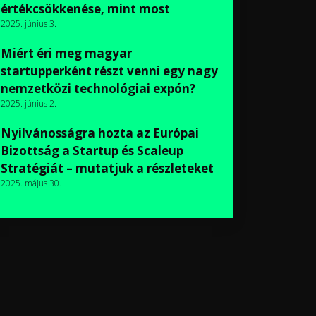
értékcsökkenése, mint most
2025. június 3.
Miért éri meg magyar
startupperként részt venni egy nagy
nemzetközi technológiai expón?
2025. június 2.
Nyilvánosságra hozta az Európai
Bizottság a Startup és Scaleup
Stratégiát – mutatjuk a részleteket
2025. május 30.