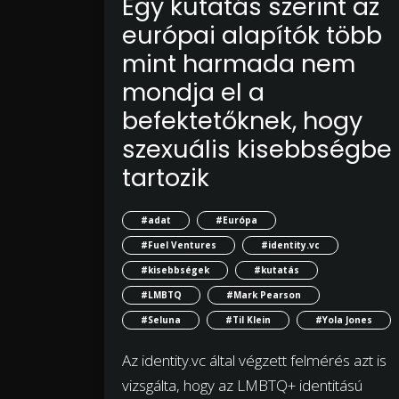
Egy kutatás szerint az
európai alapítók több
mint harmada nem
mondja el a
befektetőknek, hogy
szexuális kisebbségbe
tartozik
#adat
#Európa
#Fuel Ventures
#identity.vc
#kisebbségek
#kutatás
#LMBTQ
#Mark Pearson
#Seluna
#Til Klein
#Yola Jones
Az identity.vc által végzett felmérés azt is
vizsgálta, hogy az LMBTQ+ identitású