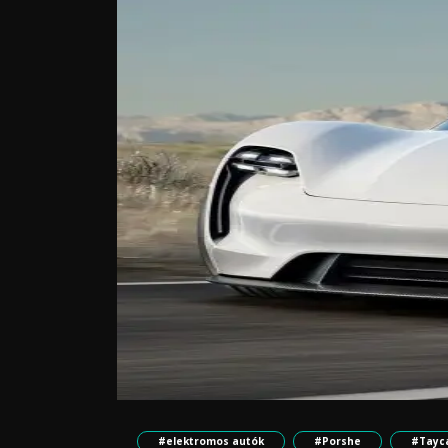
#elektromos autók
#Porshe
#Tayc