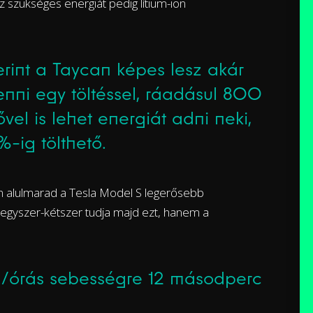
 szükséges energiát pedig lítium-ion
erint a Taycan képes lesz akár
enni egy töltéssel, ráadásul 800
ővel is lehet energiát adni neki,
%-ig tölthető.
n alulmarad a Tesla Model S legerősebb
 egyszer-kétszer tudja majd ezt, hanem a
m/órás sebességre 12 másodperc