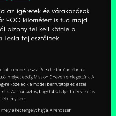
ja az ígéretek és várakozások
kár 400 kilométert is tud majd
ól bizony fel kell kötnie a
 Tesla fejlesztőinek.
ontosabb modell lesz a Porsche történetében a
autó, melyet eddig Mission E néven emlegettünk. A
egyre közeledik a modell bemutatója és ezzel
ól is. Az már biztos, hogy több teljesítményszint is
si élmény sem.
mely a két tengelyt hajtja. A rendszer