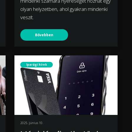
mindenki számára nyereséget hozhat egy
olyan helyzetben, ahol gyakran mindenki
veszít.
Bővebben
Iparági hírek
2025. június 10.