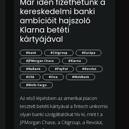
Már idén fizethetünk a
kereskedelmi banki
ambícióit hajszoló
Klarna betéti
kártyájával
#bank
#Citigroup
#Európa
#JPMorgan Chase
#Klarna
#NuBank
#PayPal
#Revolut
#USA
#Visa
#WebBank
#Wells Fargo
Az első lépésben az amerikai piacon
tesztelt betéti kártyával a fintech unikornis
olyan banki szolgáltatókat hív ki, mint t a
JPMorgan Chase, a Citigroup, a Revolut,