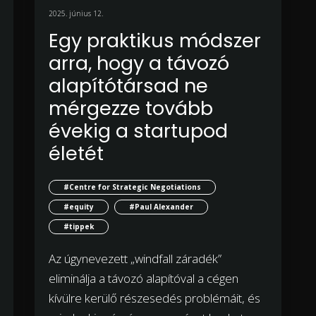
2025. június 12.
Egy praktikus módszer
arra, hogy a távozó
alapítótársad ne
mérgezze tovább
évekig a startupod
életét
#Centre for Strategic Negotiations
#equity
#Paul Alexander
#tippek
Az úgynevezett „windfall záradék”
eliminálja a távozó alapítóval a cégen
kívülre kerülő részesedés problémáit, és