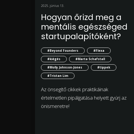
2025. június 13.
Hogyan őrizd meg a
mentális egészséged
startupalapítóként?
#Beyond Founders
#Flexa
#kiégés
#Marta Schafstall
#Molly Johnson-Jones
#tippek
#Tristan Lim
Az önsegítő cikkek praktikáinak
értelmetlen pipálgatása helyett gyúrj az
önismeretre!