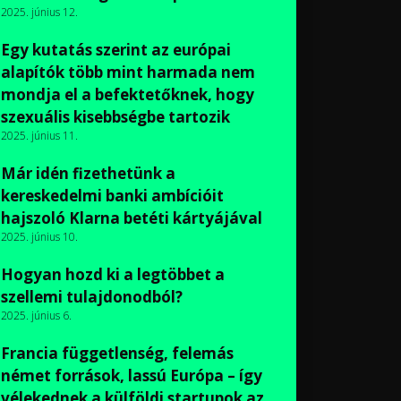
2025. június 12.
Egy kutatás szerint az európai
alapítók több mint harmada nem
mondja el a befektetőknek, hogy
szexuális kisebbségbe tartozik
2025. június 11.
Már idén fizethetünk a
kereskedelmi banki ambícióit
hajszoló Klarna betéti kártyájával
2025. június 10.
Hogyan hozd ki a legtöbbet a
szellemi tulajdonodból?
2025. június 6.
Francia függetlenség, felemás
német források, lassú Európa – így
vélekednek a külföldi startupok az