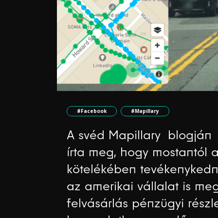
#Facebook
#Mapillary
A svéd Mapillary blogján m
írta meg, hogy mostantól 
kötelékében tevékenykedne
az amerikai vállalat is me
felvásárlás pénzügyi részlet