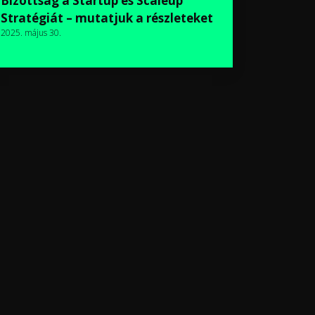
Bizottság a Startup és Scaleup
Stratégiát – mutatjuk a részleteket
2025. május 30.