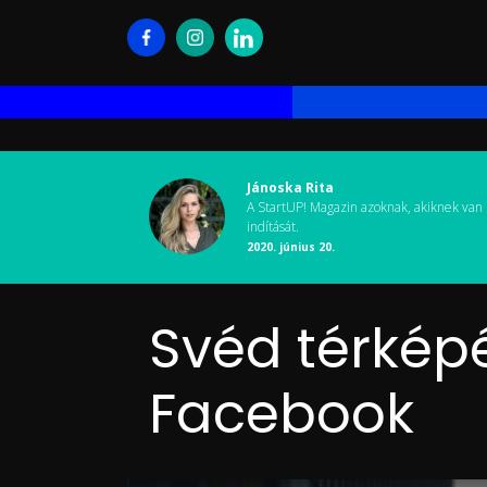
Jánoska Rita
A StartUP! Magazin azoknak, akiknek van 
indítását.
2020. június 20.
Svéd térképé
Facebook