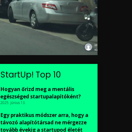
StartUp! Top 10
Hogyan őrizd meg a mentális
egészséged startupalapítóként?
2025. június 13.
Egy praktikus módszer arra, hogy a
távozó alapítótársad ne mérgezze
tovább évekig a startupod életét