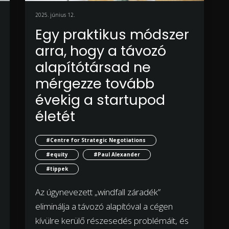
2025. június 12.
Egy praktikus módszer
arra, hogy a távozó
alapítótársad ne
mérgezze tovább
évekig a startupod
életét
#Centre for Strategic Negotiations
#equity
#Paul Alexander
#tippek
Az úgynevezett „windfall záradék”
eliminálja a távozó alapítóval a cégen
kívülre kerülő részesedés problémáit, és