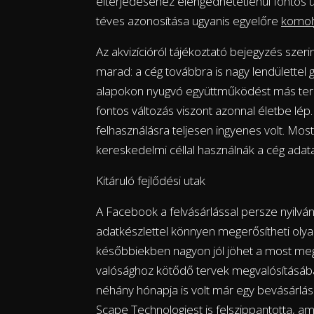
elterjedéséhez elengedhetetlenül fontos út
téves azonosítása ugyanis egyelőre
komoly
Az akvizícióról tájékoztató bejegyzés szeri
marad: a cég továbbra is nagy lendülettel gy
alapokon nyugvó együttműködést más terül
fontos változás viszont azonnal életbe lép
felhasználásra teljesen ingyenes volt. Most
kereskedelmi céllal használnák a cég adatai
Kitáruló fejlődési utak
A Facebook a felvásárlással persze nyilván
adatkészlettel könnyen megerősítheti olya
későbbiekben nagyon jól jöhet a most megsz
valósághoz kötődő tervek megvalósításában
néhány hónapja is volt már egy bevásárlás.
Scape Technologiest is felszippantotta, am