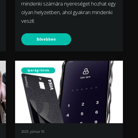
mindenki számára nyereséget hozhat egy
olyan helyzetben, ahol gyakran mindenki
veszít.
Bővebben
Iparági hírek
2025. június 10.