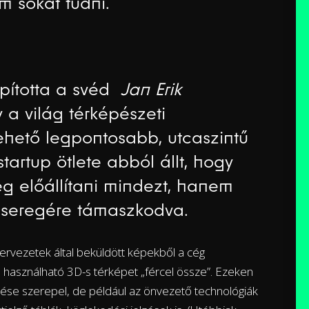
 sokat tudni.
pította a svéd
Jan Erik
 a világ térképészeti
hető legpontosabb, utcaszintű
tartup ötlete abból állt, hogy
g előállítani mindezt, hanem
 seregére támaszkodva.
ervezetek által beküldött képekből a cég
is használható 3D-s térképet „fércel össze”. Ezeken
ése szerepel, de például az önvezető technológiák