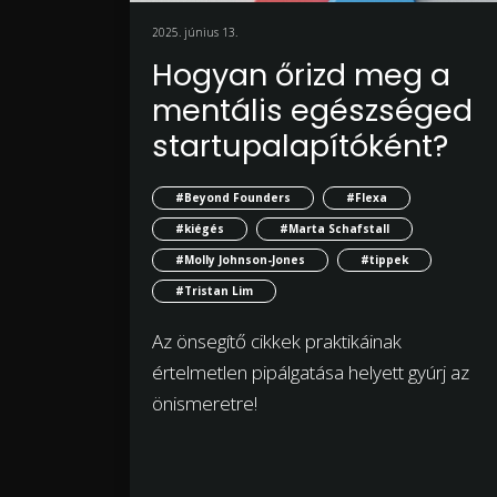
2025. június 13.
Hogyan őrizd meg a
mentális egészséged
startupalapítóként?
#Beyond Founders
#Flexa
#kiégés
#Marta Schafstall
#Molly Johnson-Jones
#tippek
#Tristan Lim
Az önsegítő cikkek praktikáinak
értelmetlen pipálgatása helyett gyúrj az
önismeretre!