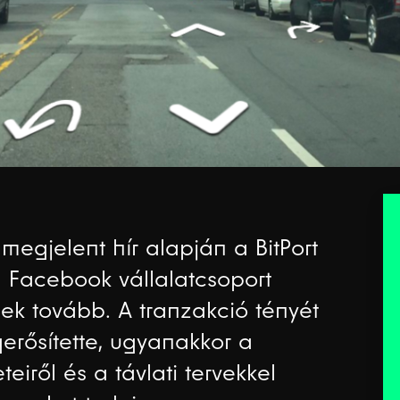
egjelent hír alapján a BitPort
a Facebook vállalatcsoport
k tovább. A tranzakció tényét
gerősítette, ugyanakkor a
eiről és a távlati tervekkel