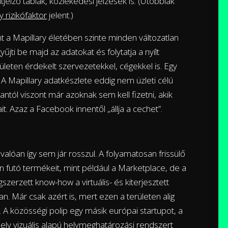
jelző táblák, közlekedési jelzések is. (Utóbbiak
 rizikófaktor
jelent.)
nt a Mapillary életében szinte minden változatlan
űjti be majd az adatokat és folytatja a nyílt
eten érdekelt szervezetekkel, cégekkel is. Egy
. A Mapillary adatkészlete eddig nem üzleti célú
antól viszont már azoknak sem kell fizetni, akik
t. Azaz a Facebook innentől „állja a cechet”.
valóan így sem jár rosszul. A folyamatosan frissülő
n futó termékeit, mint például a Marketplace, de a
erzett know-how a virtuális- és kiterjesztett
. Már csak azért is, mert ezen a területen alig
 A közösségi polip egy másik európai startupot, a
ely vizuális alapú helymeghatározási rendszert