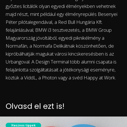
győztes licitálók olyan egyedi élményekben vehetnek
majd részt, mint például egy élményrepülés Besenyei
Péter pilótalegendával, a Red Bull Hungária Kft.
felajánlásával; BMW i3 tesztvezetés, a BMW Group
Magyarország jóvoltából; egyedi piknikélmény a
Normafán, a Normafa Delikátnak köszönhetően, de
kipróbálhatják magukat városi kincskeresésben is az
Urbangoval. A Design Terminal több alumni csapata is
felajánlotta szolgáltatásait a jótékonysági eseményre,
köztük a ViddL, a Photon vagy a svéd Happy at Work.
Olvasd el ezt is!
Hasznos tippek