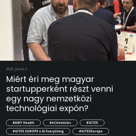
2025. június 2.
Miért éri meg magyar
startupperként részt venni
egy nagy nemzetközi
technológiai expón?
#AIDY Health
#eChemicles
#GITEX
#GITEX EUROPE x Ai Everything
#GITEXEurope