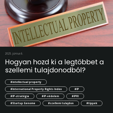
2025. június 6.
Hogyan hozd ki a legtöbbet a
szellemi tulajdonodból?
#intellectual property
#International Property Rights Index
#IP
#IP-stratégia
#IP-védelem
#IPRI
#Startup Genome
#szellemi tulajdon
#tippek