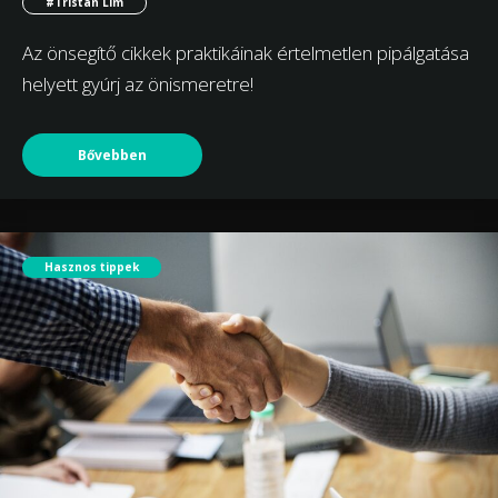
#Tristan Lim
Az önsegítő cikkek praktikáinak értelmetlen pipálgatása
helyett gyúrj az önismeretre!
Bővebben
Hasznos tippek