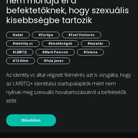
nem mondja el a
befektetőknek, hogy szexuális
kisebbségbe tartozik
#adat
#Európa
#Fuel Ventures
#identity.vc
#kisebbségek
#kutatás
#LMBTQ
#Mark Pearson
#Seluna
#Til Klein
#Yola Jones
Az identity.vc által végzett felmérés azt is vizsgálta, hogy
az LMBTQ+ identitású startupalapítók miért nem
nyílnak meg szexuális hovatartozásukról a befektetők
előtt.
Bővebben