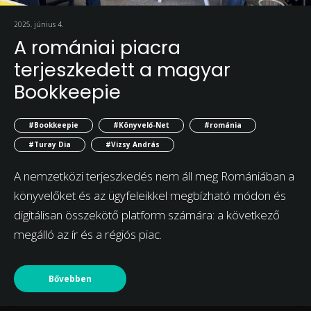
2025. június 4.
A romániai piacra
terjeszkedett a magyar
Bookkeepie
#Bookkeepie
#Könyvelő-Net
#románia
#Turay Dia
#Vizsy András
A nemzetközi terjeszkedés nem áll meg Romániában a
könyvelőket és az ügyfeleikkel megbízható módon és
digitálisan összekötő platform számára: a következő
megálló az ír és a régiós piac.
Bővebben