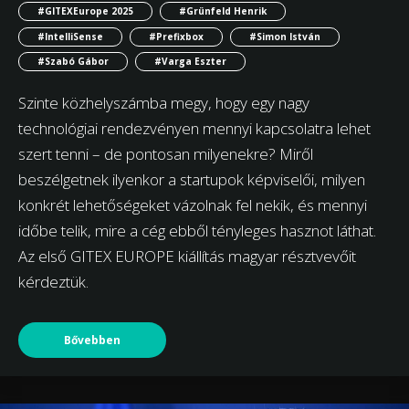
#GITEXEurope 2025
#Grünfeld Henrik
#IntelliSense
#Prefixbox
#Simon István
#Szabó Gábor
#Varga Eszter
Szinte közhelyszámba megy, hogy egy nagy
technológiai rendezvényen mennyi kapcsolatra lehet
szert tenni – de pontosan milyenekre? Miről
beszélgetnek ilyenkor a startupok képviselői, milyen
konkrét lehetőségeket vázolnak fel nekik, és mennyi
időbe telik, mire a cég ebből tényleges hasznot láthat.
Az első GITEX EUROPE kiállítás magyar résztvevőit
kérdeztük.
Bővebben