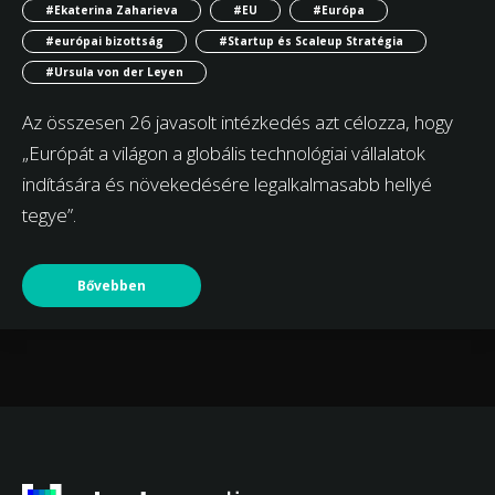
#Ekaterina Zaharieva
#EU
#Európa
#európai bizottság
#Startup és Scaleup Stratégia
#Ursula von der Leyen
Az összesen 26 javasolt intézkedés azt célozza, hogy
„Európát a világon a globális technológiai vállalatok
indítására és növekedésére legalkalmasabb hellyé
tegye”.
Bővebben