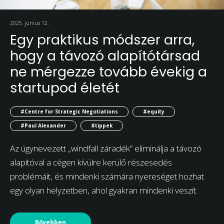
2025. június 12.
Egy praktikus módszer arra,
hogy a távozó alapítótársad
ne mérgezze tovább évekig a
startupod életét
#Centre for Strategic Negotiations
#equity
#Paul Alexander
#tippek
Az úgynevezett „windfall záradék” eliminálja a távozó
alapítóval a cégen kívülre kerülő részesedés
problémáit, és mindenki számára nyereséget hozhat
egy olyan helyzetben, ahol gyakran mindenki veszít.
Bővebben