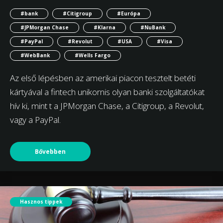
#bank
#Citigroup
#Európa
#JPMorgan Chase
#Klarna
#NuBank
#PayPal
#Revolut
#USA
#Visa
#WebBank
#Wells Fargo
Az első lépésben az amerikai piacon tesztelt betéti
kártyával a fintech unikornis olyan banki szolgáltatókat
hív ki, mint t a JPMorgan Chase, a Citigroup, a Revolut,
vagy a PayPal.
Bővebben
Hasznos tippek