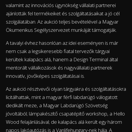
valamint az innovációs ügynökség vállalati partnerei
ajánlották fel termékeiket és szolgáltatásaikat a jó cél
szolgálatában. Az aukció teljes bevételével a Magyar
Ökumenikus Segélyszervezet munkáját támogatják.
A tavalyi évhez hasonlóan az idei eseményen is már
nem csak a legsikeresebb fiatal tervezők tárgyai
kerültek kalapács alá, hanem a Design Terminal által
mentorált vállalkozások és nagyvállalati partnerek
innovatív, jövőképes szolgáltatásai is.
Az aukció résztvevői olyan tárgyakra és szolgáltatásokra
licitálhattak, mint a magyar férfi labdarúgó válogatott
dedikált meze, a Magyar Labdarúgó Szövetség
jóvoltából; lámpakészítő csapatépítő workshop, a Hello
Wood felajánlásával; de kalapács alá került egy három
napos lakóautózás is a Vanlifehungary-nek hála. A