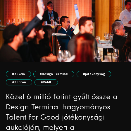
#aukció
#Design Terminal
#jótékonyság
#Photon
#ViddL
Közel 6 millió forint gyűlt össze a
Design Terminal hagyományos
Talent for Good jótékonysági
aukcióján, melyen a