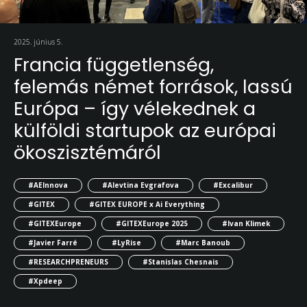
2025. június 5.
Francia függetlenség,
felemás német források, lassú
Európa – így vélekednek a
külföldi startupok az európai
ökoszisztémáról
#AEInnova
#Alevtina Evgrafova
#Excalibur
#GITEX
#GITEX EUROPE x Ai Everything
#GITEXEurope
#GITEXEurope 2025
#Ivan Klimek
#Javier Farré
#LyRise
#Marc Banoub
#RESEARCHPRENEURS
#Stanislas Chesnais
#Xpdeep