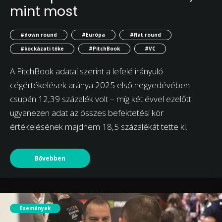
mint most
#down round
#Európa
#flat round
#kockázati tőke
#PitchBook
#VC
A PitchBook adatai szerint a lefelé irányuló
cégértékelések aránya 2025 első negyedévében
csupán 12,39 százalék volt – míg két évvel ezelőtt
ugyanezen adat az összes befektetési kör
értékelésének majdnem 18,5 százalékát tette ki.
Bővebben
Események