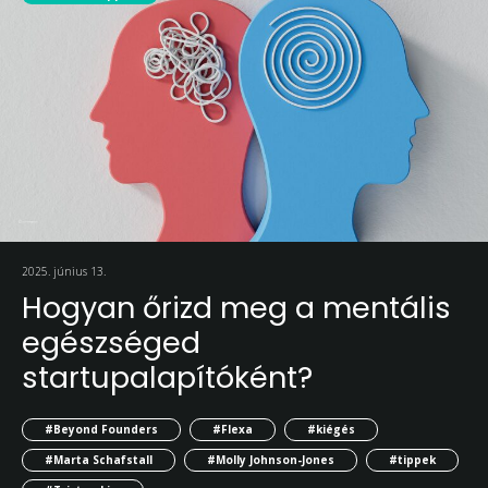
2025. június 13.
Hogyan őrizd meg a mentális
egészséged
startupalapítóként?
#Beyond Founders
#Flexa
#kiégés
#Marta Schafstall
#Molly Johnson-Jones
#tippek