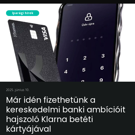
Iparági hírek
2025. június 10.
Már idén fizethetünk a
kereskedelmi banki ambícióit
hajszoló Klarna betéti
kártyájával