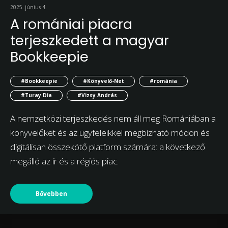
2025. június 4.
A romániai piacra
terjeszkedett a magyar
Bookkeepie
#Bookkeepie
#Könyvelő-Net
#románia
#Turay Dia
#Vizsy András
A nemzetközi terjeszkedés nem áll meg Romániában a
könyvelőket és az ügyfeleikkel megbízható módon és
digitálisan összekötő platform számára: a következő
megálló az ír és a régiós piac.
Bővebben