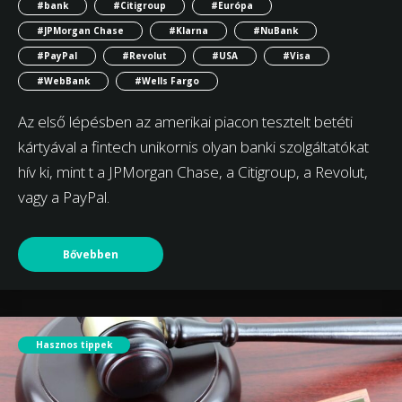
#bank
#Citigroup
#Európa
#JPMorgan Chase
#Klarna
#NuBank
#PayPal
#Revolut
#USA
#Visa
#WebBank
#Wells Fargo
Az első lépésben az amerikai piacon tesztelt betéti
kártyával a fintech unikornis olyan banki szolgáltatókat
hív ki, mint t a JPMorgan Chase, a Citigroup, a Revolut,
vagy a PayPal.
Bővebben
Hasznos tippek