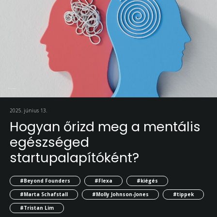
2025. június 13.
Hogyan őrizd meg a mentális
egészséged
startupalapítóként?
#Beyond Founders
#Flexa
#kiégés
#Marta Schafstall
#Molly Johnson-Jones
#tippek
#Tristan Lim