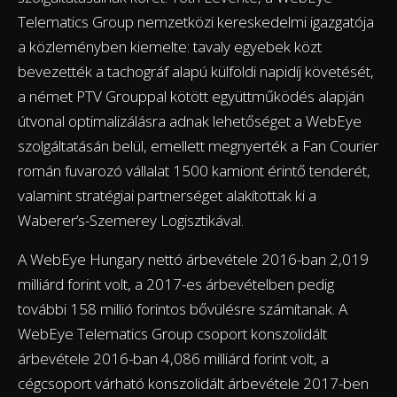
Telematics Group nemzetközi kereskedelmi igazgatója
a közleményben kiemelte: tavaly egyebek közt
bevezették a tachográf alapú külföldi napidíj követését,
a német PTV Grouppal kötött együttműködés alapján
útvonal optimalizálásra adnak lehetőséget a WebEye
szolgáltatásán belül, emellett megnyerték a Fan Courier
román fuvarozó vállalat 1500 kamiont érintő tenderét,
valamint stratégiai partnerséget alakítottak ki a
Waberer’s-Szemerey Logisztikával.
A WebEye Hungary nettó árbevétele 2016-ban 2,019
milliárd forint volt, a 2017-es árbevételben pedig
további 158 millió forintos bővülésre számítanak. A
WebEye Telematics Group csoport konszolidált
árbevétele 2016-ban 4,086 milliárd forint volt, a
cégcsoport várható konszolidált árbevétele 2017-ben