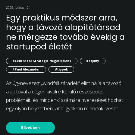
2025. június 12.
Egy praktikus módszer arra,
hogy a távozó alapítótársad
ne mérgezze tovább évekig a
startupod életét
#Centre for Strategic Negotiations
#equity
#Paul Alexander
#tippek
Az úgynevezett „windfall záradék” eliminálja a távozó
alapítóval a cégen kívülre kerülő részesedés
problémáit, és mindenki számára nyereséget hozhat
egy olyan helyzetben, ahol gyakran mindenki veszít.
Bővebben