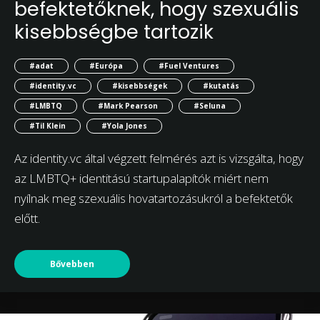
befektetőknek, hogy szexuális
kisebbségbe tartozik
#adat
#Európa
#Fuel Ventures
#identity.vc
#kisebbségek
#kutatás
#LMBTQ
#Mark Pearson
#Seluna
#Til Klein
#Yola Jones
Az identity.vc által végzett felmérés azt is vizsgálta, hogy
az LMBTQ+ identitású startupalapítók miért nem
nyílnak meg szexuális hovatartozásukról a befektetők
előtt.
Bővebben