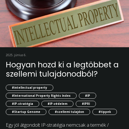
2025. június 6.
Hogyan hozd ki a legtöbbet a
szellemi tulajdonodból?
#intellectual property
#International Property Rights Index
#IP
#IP-stratégia
#IP-védelem
#IPRI
#Startup Genome
#szellemi tulajdon
#tippek
Egy jól átgondolt IP-stratégia nemcsak a termék /