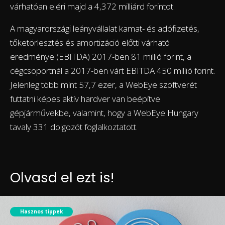
várhatóan eléri majd a 4,372 milliárd forintot.
A magyarországi leányvállalat kamat- és adófizetés,
tőketörlesztés és amortizáció előtti várható
eredménye (EBITDA) 2017-ben 81 millió forint, a
cégcsoportnál a 2017-ben várt EBITDA 450 millió forint.
Jelenleg több mint 57,7 ezer, a WebEye szoftverét
futtatni képes aktív hardver van beépítve
gépjárművekbe, valamint, hogy a WebEye Hungary
tavaly 331 dolgozót foglalkoztatott.
Olvasd el ezt is!
Hasznos tippek