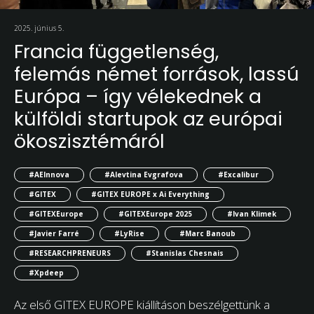
2025. június 5.
Francia függetlenség,
felemás német források, lassú
Európa – így vélekednek a
külföldi startupok az európai
ökoszisztémáról
#AEInnova
#Alevtina Evgrafova
#Excalibur
#GITEX
#GITEX EUROPE x Ai Everything
#GITEXEurope
#GITEXEurope 2025
#Ivan Klimek
#Javier Farré
#LyRise
#Marc Banoub
#RESEARCHPRENEURS
#Stanislas Chesnais
#Xpdeep
Az első GITEX EUROPE kiállításon beszélgettünk a