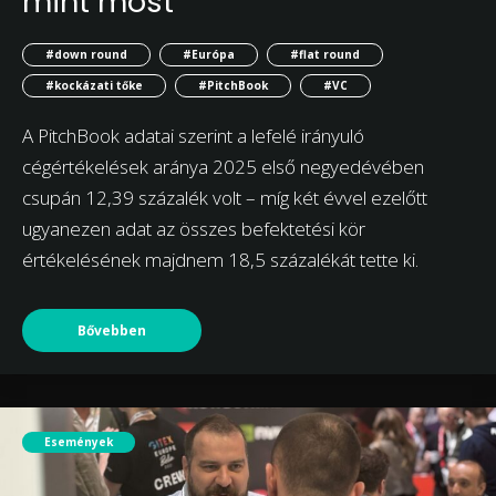
mint most
#down round
#Európa
#flat round
#kockázati tőke
#PitchBook
#VC
A PitchBook adatai szerint a lefelé irányuló
cégértékelések aránya 2025 első negyedévében
csupán 12,39 százalék volt – míg két évvel ezelőtt
ugyanezen adat az összes befektetési kör
értékelésének majdnem 18,5 százalékát tette ki.
Bővebben
Események