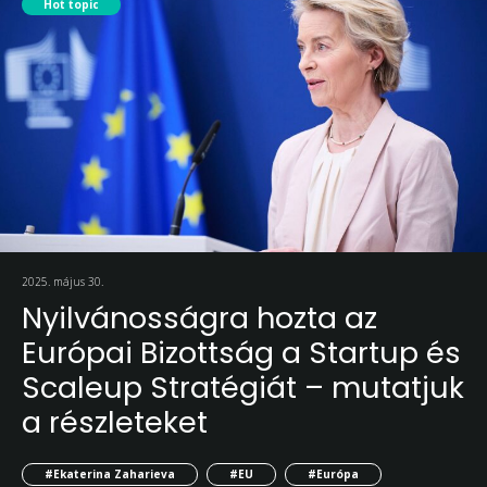
Hot topic
2025. május 30.
Nyilvánosságra hozta az
Európai Bizottság a Startup és
Scaleup Stratégiát – mutatjuk
a részleteket
#Ekaterina Zaharieva
#EU
#Európa