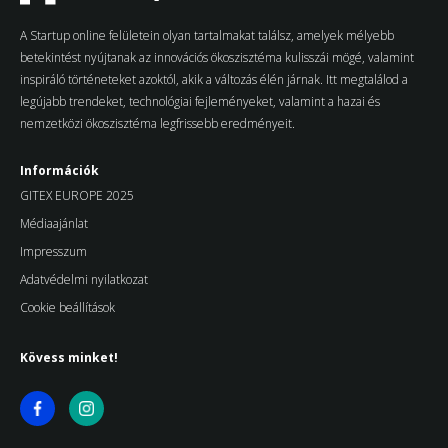
A Startup online felületein olyan tartalmakat találsz, amelyek mélyebb
betekintést nyújtanak az innovációs ökoszisztéma kulisszái mögé, valamint
inspiráló történeteket azoktól, akik a változás élén járnak. Itt megtalálod a
legújabb trendeket, technológiai fejleményeket, valamint a hazai és
nemzetközi ökoszisztéma legfrissebb eredményeit.
Információk
GITEX EUROPE 2025
Médiaajánlat
Impresszum
Adatvédelmi nyilatkozat
Cookie beállítások
Kövess minket!