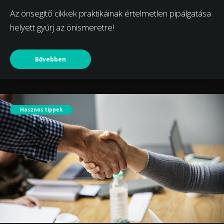
Az önsegítő cikkek praktikáinak értelmetlen pipálgatása
helyett gyúrj az önismeretre!
Bővebben
Hasznos tippek