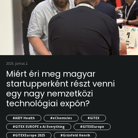
2025. június 2.
Miért éri meg magyar
startupperként részt venni
egy nagy nemzetközi
technológiai expón?
#AIDY Health
#eChemicles
#GITEX
#GITEX EUROPE x Ai Everything
#GITEXEurope
#GITEXEurope 2025
#Grünfeld Henrik