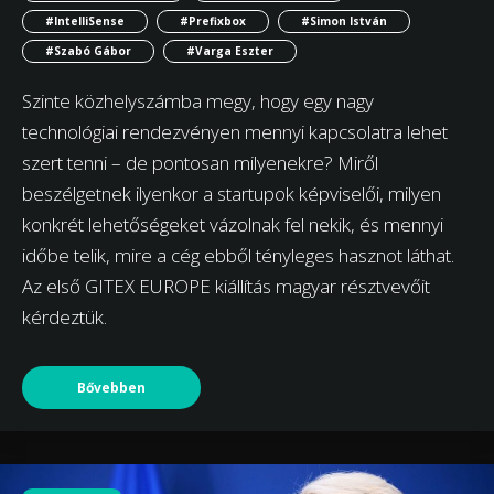
#IntelliSense
#Prefixbox
#Simon István
#Szabó Gábor
#Varga Eszter
Szinte közhelyszámba megy, hogy egy nagy
technológiai rendezvényen mennyi kapcsolatra lehet
szert tenni – de pontosan milyenekre? Miről
beszélgetnek ilyenkor a startupok képviselői, milyen
konkrét lehetőségeket vázolnak fel nekik, és mennyi
időbe telik, mire a cég ebből tényleges hasznot láthat.
Az első GITEX EUROPE kiállítás magyar résztvevőit
kérdeztük.
Bővebben