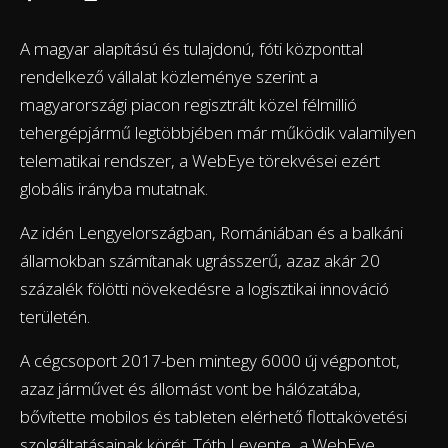
A magyar alapítású és tulajdonú, fóti központtal
rendelkező vállalat közleménye szerint a
magyarországi piacon regisztrált közel félmillió
tehergépjármű legtöbbjében már működik valamilyen
telematikai rendszer, a WebEye törekvései ezért
globális irányba mutatnak.
Az idén Lengyelországban, Romániában és a balkáni
államokban számítanak ugrásszerű, azaz akár 20
százalék fölötti növekedésre a logisztikai innováció
területén.
A cégcsoport 2017-ben mintegy 6000 új végpontot,
azaz járművet és állomást vont be hálózatába,
bővítette mobilos és tableten elérhető flottakövetési
szolgáltatásainak körét. Tóth Levente, a WebEye