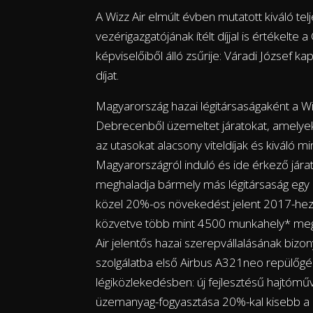
A Wizz Air elmúlt évben mutatott kiváló tel
vezérigazgatójának ítélt díjjal is értékelte
képviselőiből álló zsűrije: Váradi József
díjat.
Magyarország hazai légitársaságaként a Wi
Debrecenből üzemeltet járatokat, amelyek
az utasokat alacsony viteldíjak és kiváló mi
Magyarországról induló és ide érkező járat
meghaladja bármely más légitársaság egy é
közel 20%-os növekedést jelent 2017-hez k
közvetve több mint 4500 munkahely* meg
Air jelentős hazai szerepvállalásának bizo
szolgálatba első Airbus A321neo repülőgé
légiközlekedésben: új fejlesztésű hajtóm
üzemanyag-fogyasztása 20%-kal kisebb a 