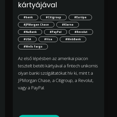
kártyájával
#bank
#Citigroup
#Európa
#JPMorgan Chase
#Klarna
#NuBank
#PayPal
#Revolut
#USA
#Visa
#WebBank
#Wells Fargo
Az első lépésben az amerikai piacon
tesztelt betéti kártyával a fintech unikornis
olyan banki szolgáltatókat hív ki, mint t a
JPMorgan Chase, a Citigroup, a Revolut,
vagy a PayPal.