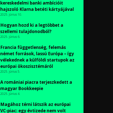
kereskedelmi banki ambícióit
hajszoló Klarna betéti kártyájával
2025. június 10.
Hogyan hozd ki a legtöbbet a
szellemi tulajdonodból?
2025. június 6.
Francia függetlenség, felemás
német források, lassú Európa – így
vélekednek a külföldi startupok az
európai ökoszisztémáról
2025. június 5.
A romániai piacra terjeszkedett a
magyar Bookkeepie
2025. június 4.
Magához térni látszik az európai
VC-piac: egy évtizede nem volt