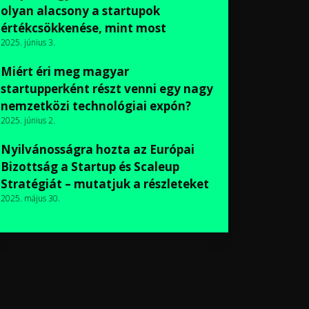
olyan alacsony a startupok
értékcsökkenése, mint most
2025. június 3.
Miért éri meg magyar
startupperként részt venni egy nagy
nemzetközi technológiai expón?
2025. június 2.
Nyilvánosságra hozta az Európai
Bizottság a Startup és Scaleup
Stratégiát – mutatjuk a részleteket
2025. május 30.