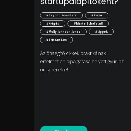
startupalapítóként?
#Beyond Founders
#Flexa
#kiégés
#Marta Schafstall
#Molly Johnson-Jones
#tippek
#Tristan Lim
Az önsegítő cikkek praktikáinak
értelmetlen pipálgatása helyett gyúrj az
önismeretre!