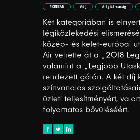
#CEESAR
#díj
#légitársaság
Két kategóriában is elnye
légiközlekedési elismerését
közép- és kelet-európai u
Air vehette át a „2018 Leg
valamint a „Legjobb Utask
rendezett gálán. A két díj 
színvonalas szolgáltatásaié
üzleti teljesítményért, val
folyamatos bővüléséért.