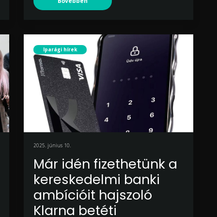
Bővebben
Iparági hírek
2025. június 10.
Már idén fizethetünk a
kereskedelmi banki
ambícióit hajszoló
Klarna betéti