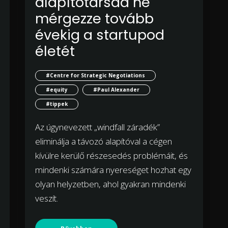
alapítótársad ne
mérgezze tovább
évekig a startupod
életét
#Centre for Strategic Negotiations
#equity
#Paul Alexander
#tippek
Az úgynevezett „windfall záradék”
eliminálja a távozó alapítóval a cégen
kívülre kerülő részesedés problémáit, és
mindenki számára nyereséget hozhat egy
olyan helyzetben, ahol gyakran mindenki
veszít.