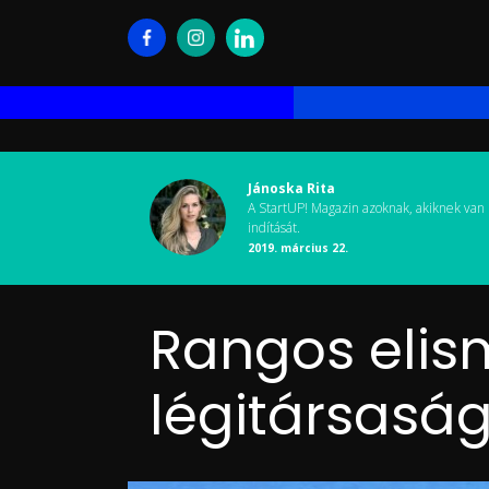
Jánoska Rita
A StartUP! Magazin azoknak, akiknek van 
indítását.
2019. március 22.
Rangos elis
légitársasá