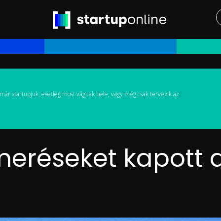
már startupjuk, esetleg most vágnak bele, vagy még csak tervezik az
meréseket kapott
g