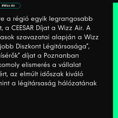
#Wizz Air
rte a régió egyik legrangosabb
, a CEESAR Díjat a Wizz Air. A
tasok szavazatai alapján a Wizz
jobb Diszkont Légitársasága”,
ísérők” díjat a Poznanban
komoly elismerés a vállalat
rt, az elmúlt időszak kiváló
amint a légitársaság hálózatának