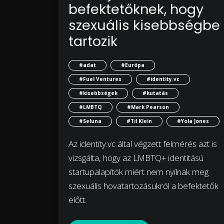
befektetőknek, hogy
szexuális kisebbségbe
tartozik
#adat
#Európa
#Fuel Ventures
#identity.vc
#kisebbségek
#kutatás
#LMBTQ
#Mark Pearson
#Seluna
#Til Klein
#Yola Jones
Az identity.vc által végzett felmérés azt is
vizsgálta, hogy az LMBTQ+ identitású
startupalapítók miért nem nyílnak meg
szexuális hovatartozásukról a befektetők
előtt.