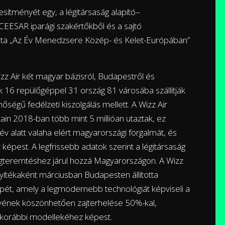
jesítményét egy, a légitársaság alapító–
 a CEESAR iparági szakértőkből és a sajtó
 kapta „Az Év Menedzsere Közép- és Kelet-Európában”
zz Air két magyar bázisról, Budapestről és
 16 repülőgéppel 31 ország 81 városába szállítják
nőségű fedélzeti kiszolgálás mellett. A Wizz Air
ain 2018-ban több mint 5 millióan utaztak, ez
v alatt valaha elért magyarországi forgalmát, és
épest. A legfrissebb adatok szerint a légitársaság
teremtéshez járul hozzá Magyarországon. A Wizz
nyítékaként márciusban Budapesten állította
pét, amely a legmodernebb technológiát képviseli a
űvének köszönhetően zajterhelése 50%-kal,
korábbi modellekéhez képest.