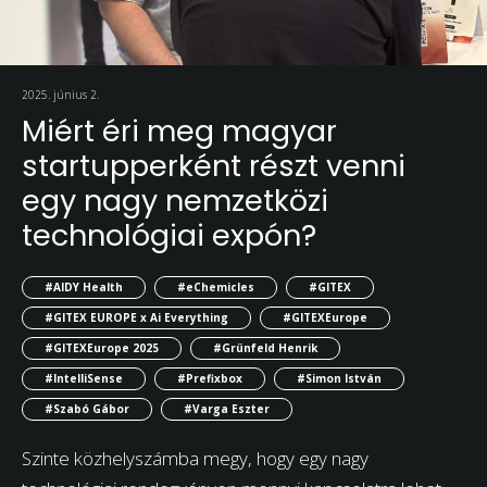
2025. június 2.
Miért éri meg magyar
startupperként részt venni
egy nagy nemzetközi
technológiai expón?
#AIDY Health
#eChemicles
#GITEX
#GITEX EUROPE x Ai Everything
#GITEXEurope
#GITEXEurope 2025
#Grünfeld Henrik
#IntelliSense
#Prefixbox
#Simon István
#Szabó Gábor
#Varga Eszter
Szinte közhelyszámba megy, hogy egy nagy