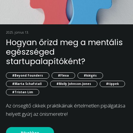
2025. június 13.
Hogyan őrizd meg a mentális
egészséged
startupalapítóként?
#Beyond Founders
#Flexa
#kiégés
#Marta Schafstall
#Molly Johnson-Jones
#tippek
#Tristan Lim
Az önsegítő cikkek praktikáinak értelmetlen pipálgatása
helyett gyúrj az önismeretre!
Bővebben