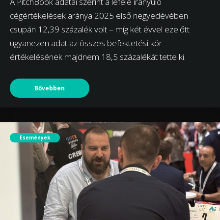
A PitchBook adatai szerint a lefelé irányuló
cégértékelések aránya 2025 első negyedévében
csupán 12,39 százalék volt – míg két évvel ezelőtt
ugyanezen adat az összes befektetési kör
értékelésének majdnem 18,5 százalékát tette ki.
Bővebben
Események