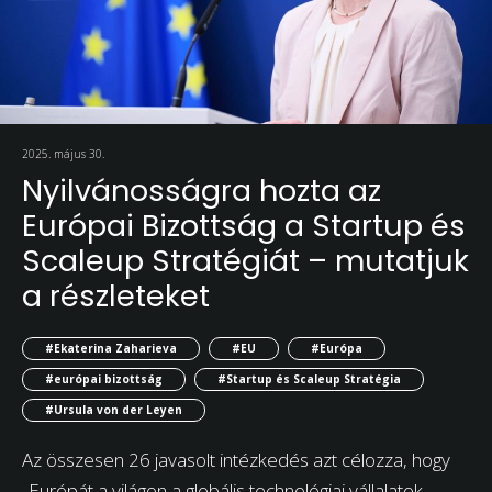
2025. május 30.
Nyilvánosságra hozta az
Európai Bizottság a Startup és
Scaleup Stratégiát – mutatjuk
a részleteket
#Ekaterina Zaharieva
#EU
#Európa
#európai bizottság
#Startup és Scaleup Stratégia
#Ursula von der Leyen
Az összesen 26 javasolt intézkedés azt célozza, hogy
„Európát a világon a globális technológiai vállalatok