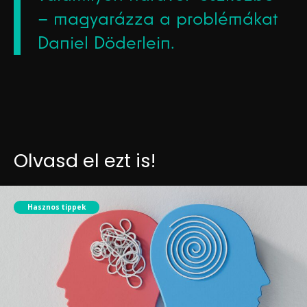
– magyarázza a problémákat
Daniel Döderlein.
Olvasd el ezt is!
Hasznos tippek