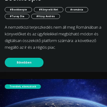
#Bookkeepie
#Könyvelő-Net
#románia
#Turay Dia
#Vizsy András
A nemzetközi terjeszkedés nem áll meg Romániában a
könyvelőket és az ügyfeleikkel megbízható módon és
digitálisan összekötő platform számára: a következő
megálló az ír és a régiós piac.
Bővebben
Trendek, elemzések