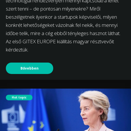
technológiai rendezvényen mennyi kapcsolatra lehet
szert tenni – de pontosan milyenekre? Miről
beszélgetnek ilyenkor a startupok képviselői, milyen
konkrét lehetőségeket vázolnak fel nekik, és mennyi
időbe telik, mire a cég ebből tényleges hasznot láthat.
Az első GITEX EUROPE kiállítás magyar résztvevőit
kérdeztük.
Bővebben
Hot topic