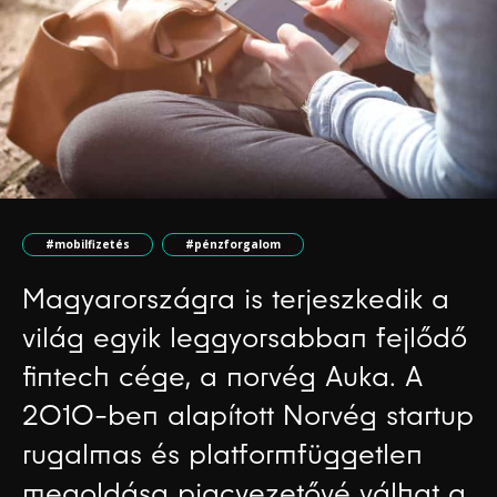
#mobilfizetés
#pénzforgalom
Magyarországra is terjeszkedik a
világ egyik leggyorsabban fejlődő
fintech cége, a norvég Auka. A
2010-ben alapított Norvég startup
rugalmas és platformfüggetlen
megoldása piacvezetővé válhat a