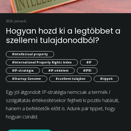
2025. június 6.
Hogyan hozd ki a legtöbbet a
szellemi tulajdonodból?
#intellectual property
#International Property Rights Index
#IP
#IP-stratégia
#IP-védelem
#IPRI
#Startup Genome
#szellemi tulajdon
#tippek
Egy jól átgondolt IP-stratégia nemcsak a termék /
szolgáltatás értékesítésekor fejtheti ki pozitív hatását,
hanem a befektetők előtt is. Adunk pár tippet, hogy
hogyan csináld.