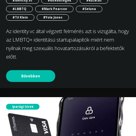
#identity.vc
#kisebbségek
#kutatás
#LMBTQ
#Mark Pearson
#Seluna
#Til Klein
#Yola Jones
Az identity.vc által végzett felmérés azt is vizsgálta, hogy
az LMBTQ+ identitású startupalapítók miért nem
nyílnak meg szexuális hovatartozásukról a befektetők
előtt.
Bővebben
Iparági hírek