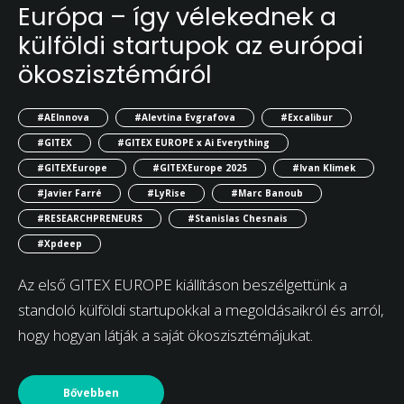
Európa – így vélekednek a
külföldi startupok az európai
ökoszisztémáról
#AEInnova
#Alevtina Evgrafova
#Excalibur
#GITEX
#GITEX EUROPE x Ai Everything
#GITEXEurope
#GITEXEurope 2025
#Ivan Klimek
#Javier Farré
#LyRise
#Marc Banoub
#RESEARCHPRENEURS
#Stanislas Chesnais
#Xpdeep
Az első GITEX EUROPE kiállításon beszélgettünk a
standoló külföldi startupokkal a megoldásaikról és arról,
hogy hogyan látják a saját ökoszisztémájukat.
Bővebben