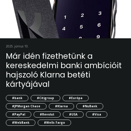
2025. június 10.
Már idén fizethetünk a
kereskedelmi banki ambícióit
hajszoló Klarna betéti
kártyájával
#bank
#Citigroup
#Európa
#JPMorgan Chase
#Klarna
#NuBank
#PayPal
#Revolut
#USA
#Visa
#WebBank
#Wells Fargo