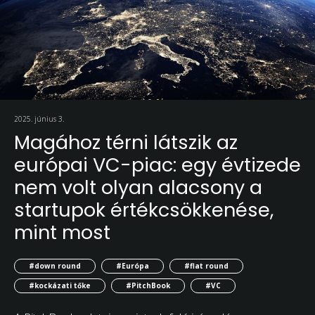
2025. június 3.
Magához térni látszik az
európai VC-piac: egy évtizede
nem volt olyan alacsony a
startupok értékcsökkenése,
mint most
#down round
#Európa
#flat round
#kockázati tőke
#PitchBook
#VC