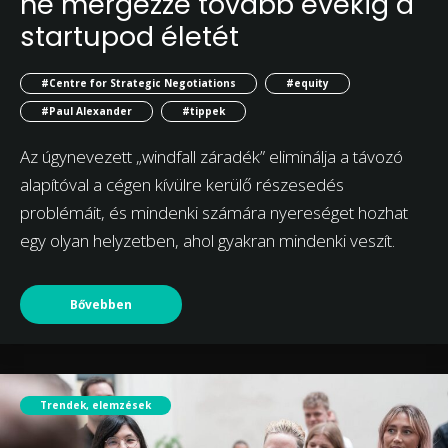
ne mérgezze tovább évekig a
startupod életét
#Centre for Strategic Negotiations
#equity
#Paul Alexander
#tippek
Az úgynevezett „windfall záradék” eliminálja a távozó
alapítóval a cégen kívülre kerülő részesedés
problémáit, és mindenki számára nyereséget hozhat
egy olyan helyzetben, ahol gyakran mindenki veszít.
Bővebben
Trendek, elemzések