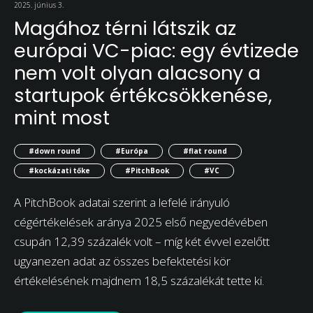
2025. június 3.
Magához térni látszik az
európai VC-piac: egy évtizede
nem volt olyan alacsony a
startupok értékcsökkenése,
mint most
#down round
#Európa
#flat round
#kockázati tőke
#PitchBook
#VC
A PitchBook adatai szerint a lefelé irányuló
cégértékelések aránya 2025 első negyedévében
csupán 12,39 százalék volt – míg két évvel ezelőtt
ugyanezen adat az összes befektetési kör
értékelésének majdnem 18,5 százalékát tette ki.