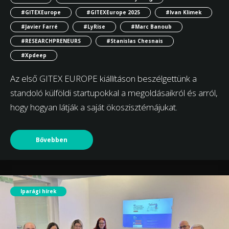
#GITEXEurope
#GITEXEurope 2025
#Ivan Klimek
#Javier Farré
#LyRise
#Marc Banoub
#RESEARCHPRENEURS
#Stanislas Chesnais
#Xpdeep
Az első GITEX EUROPE kiállításon beszélgettünk a
standoló külföldi startupokkal a megoldásaikról és arról,
hogy hogyan látják a saját ökoszisztémájukat.
Bővebben
Iparági hírek