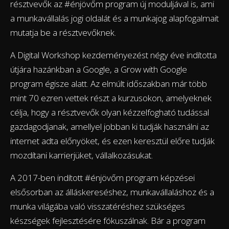
résztvevők az #énjövőm program új moduljával is, ami
a munkavállalás jogi oldalát és a munkajog alapfogalmait
mutatja be a résztvevőknek.
A Digital Workshop kezdeményezést négy éve indította
útjára hazánkban a Google, a Grow with Google
program égisze alatt. Az elmúlt időszakban már több
mint 70 ezren vettek részt a kurzusokon, amelyeknek
célja, hogy a résztvevők olyan kézzelfogható tudással
gazdagodjanak, amellyel jobban ki tudják használni az
internet adta előnyöket, és ezen keresztül előre tudják
mozdítani karrierjüket, vállalkozásukat.
A 2017-ben indított #énjövőm program képzései
elsősorban az álláskereséshez, munkavállaláshoz és a
munka világába való visszatéréshez szükséges
készségek fejlesztésére fókuszálnak. Bár a program