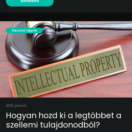
Bővebben
Hasznos tippek
2025. június 6.
Hogyan hozd ki a legtöbbet a
szellemi tulajdonodból?