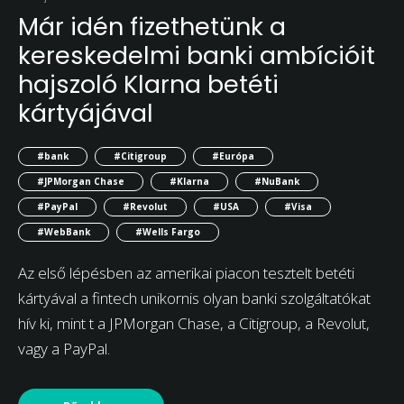
Már idén fizethetünk a
kereskedelmi banki ambícióit
hajszoló Klarna betéti
kártyájával
#bank
#Citigroup
#Európa
#JPMorgan Chase
#Klarna
#NuBank
#PayPal
#Revolut
#USA
#Visa
#WebBank
#Wells Fargo
Az első lépésben az amerikai piacon tesztelt betéti
kártyával a fintech unikornis olyan banki szolgáltatókat
hív ki, mint t a JPMorgan Chase, a Citigroup, a Revolut,
vagy a PayPal.