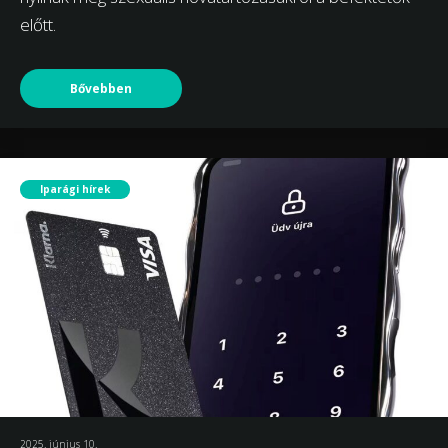
előtt.
Bővebben
Iparági hírek
2025. június 10.