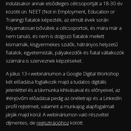
indulásakor annak elsődleges célcsoportját a 18-30 év
közötti ún. NEET (Not in Employment, Education or
Training) fiatalok képezték, az elmúlt évek során
folyamatosan bővültek a célcsoportok, és mára már a
nem tanuló, és nem is dolgozó fiatalok mellett
kismamák, kisgyermekes szülők, hátrányos helyzetű
fiatalok, egyetemisták, pályakezdők és fiatal vállalkozók
számára is szerveznek képzéseket.
A július 13-i webináriumon a Google Digital Workshop
két előadása foglalkozik majd a tudatos digitális
jelenléttel és a távmunka kihívásaival és előnyeivel, az
#énjövőm előadásai pedig az önéletrajz és a LinkedIn
profil rejtelmeit, valamint a munkajog alapfogalmait
járják majd körül. A webináriumon való részvétel
díjmentes, de
regisztrációhoz
kötött.