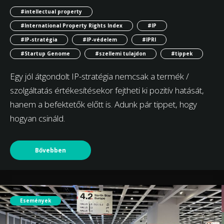
#intellectual property
#International Property Rights Index
#IP
#IP-stratégia
#IP-védelem
#IPRI
#Startup Genome
#szellemi tulajdon
#tippek
Egy jól átgondolt IP-stratégia nemcsak a termék /
szolgáltatás értékesítésekor fejtheti ki pozitív hatását,
hanem a befektetők előtt is. Adunk pár tippet, hogy
hogyan csináld.
Bővebben
Események