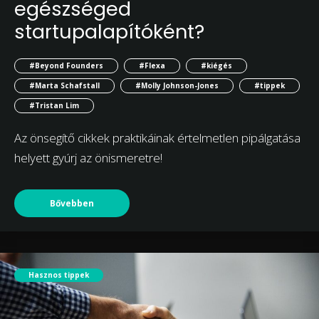
egészséged
startupalapítóként?
#Beyond Founders
#Flexa
#kiégés
#Marta Schafstall
#Molly Johnson-Jones
#tippek
#Tristan Lim
Az önsegítő cikkek praktikáinak értelmetlen pipálgatása
helyett gyúrj az önismeretre!
Bővebben
Hasznos tippek