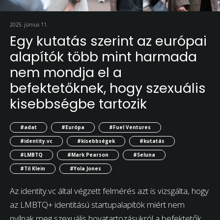
2025. június 11.
Egy kutatás szerint az európai
alapítók több mint harmada
nem mondja el a
befektetőknek, hogy szexuális
kisebbségbe tartozik
#adat
#Európa
#Fuel Ventures
#identity.vc
#kisebbségek
#kutatás
#LMBTQ
#Mark Pearson
#Seluna
#Til Klein
#Yola Jones
Az identity.vc által végzett felmérés azt is vizsgálta, hogy
az LMBTQ+ identitású startupalapítók miért nem
nyílnak meg szexuális hovatartozásukról a befektetők