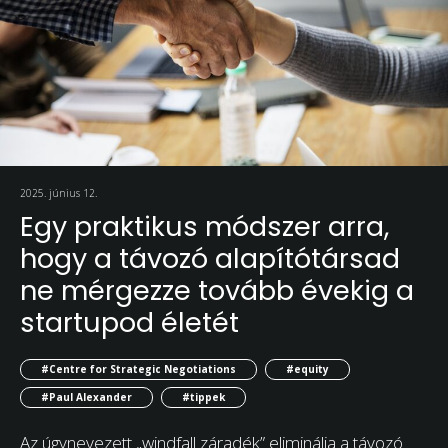
2025. június 12.
Egy praktikus módszer arra,
hogy a távozó alapítótársad
ne mérgezze tovább évekig a
startupod életét
#Centre for Strategic Negotiations
#equity
#Paul Alexander
#tippek
Az úgynevezett „windfall záradék” eliminálja a távozó