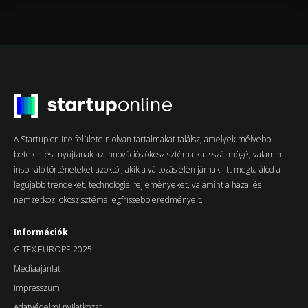
A Startup online felületein olyan tartalmakat találsz, amelyek mélyebb
betekintést nyújtanak az innovációs ökoszisztéma kulisszái mögé, valamint
inspiráló történeteket azoktól, akik a változás élén járnak. Itt megtalálod a
legújabb trendeket, technológiai fejleményeket, valamint a hazai és
nemzetközi ökoszisztéma legfrissebb eredményeit.
Információk
GITEX EUROPE 2025
Médiaajánlat
Impresszum
Adatvédelmi nyilatkozat