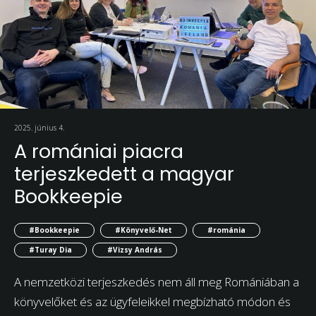
2025. június 4.
A romániai piacra
terjeszkedett a magyar
Bookkeepie
#Bookkeepie
#Könyvelő-Net
#románia
#Turay Dia
#Vizsy András
A nemzetközi terjeszkedés nem áll meg Romániában a
könyvelőket és az ügyfeleikkel megbízható módon és