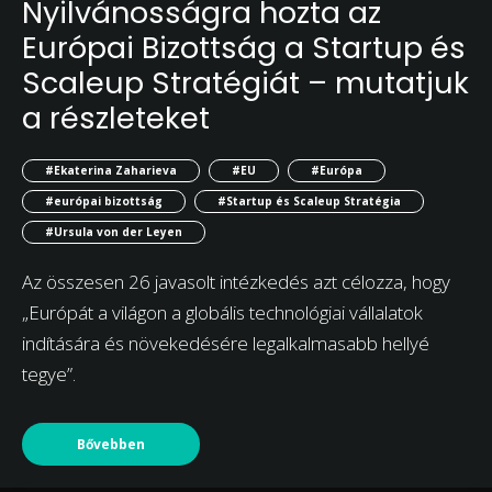
Nyilvánosságra hozta az
Európai Bizottság a Startup és
Scaleup Stratégiát – mutatjuk
a részleteket
#Ekaterina Zaharieva
#EU
#Európa
#európai bizottság
#Startup és Scaleup Stratégia
#Ursula von der Leyen
Az összesen 26 javasolt intézkedés azt célozza, hogy
„Európát a világon a globális technológiai vállalatok
indítására és növekedésére legalkalmasabb hellyé
tegye”.
Bővebben