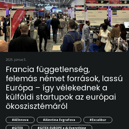
2025. június 5.
Francia függetlenség,
felemás német források, lassú
Európa – így vélekednek a
külföldi startupok az európai
ökoszisztémáról
#AEInnova
#Alevtina Evgrafova
#Excalibur
#GITEX
#GITEX EUROPE x Ai Everything