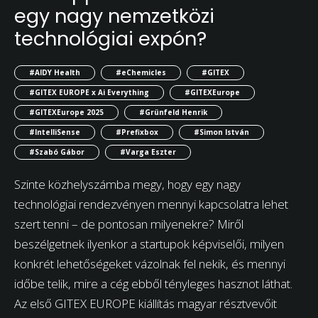
egy nagy nemzetközi
technológiai expón?
#AIDY Health
#eChemicles
#GITEX
#GITEX EUROPE x Ai Everything
#GITEXEurope
#GITEXEurope 2025
#Grünfeld Henrik
#IntelliSense
#Prefixbox
#Simon István
#Szabó Gábor
#Varga Eszter
Szinte közhelyszámba megy, hogy egy nagy
technológiai rendezvényen mennyi kapcsolatra lehet
szert tenni – de pontosan milyenekre? Miről
beszélgetnek ilyenkor a startupok képviselői, milyen
konkrét lehetőségeket vázolnak fel nekik, és mennyi
időbe telik, mire a cég ebből tényleges hasznot láthat.
Az első GITEX EUROPE kiállítás magyar résztvevőit