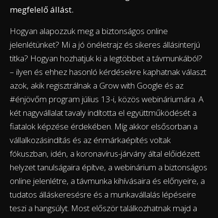
megfelelő állást.
Hogyan alapozzuk meg a biztonságos online
jelenlétünket? Mi a jó önéletrajz és sikeres állásinterjú
titka? Hogyan hozhatjuk ki a legtöbbet a távmunkából?
– ilyen és ehhez hasonló kérdésekre kaphatnak választ
azok, akik regisztrálnak a Grow with Google és az
#énjövőm program július 13-i, közös webináriumára. A
két nagyvállalat tavaly indította el együttműködését a
fiatalok képzése érdekében. Míg akkor elsősorban a
vállalkozásindítás és az énmárkaépítés voltak
fókuszban, idén, a koronavírus-járvány által előidézett
helyzet tanulságaira építve, a webinárium a biztonságos
online jelenlétre, a távmunka kihívásaira és előnyeire, a
tudatos álláskeresésre és a munkavállalás lépéseire
teszi a hangsúlyt. Most először találkozhatnak majd a