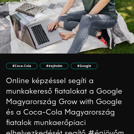
#Coca-Cola
#énjövőm
#Google
Online képzéssel segíti a
munkakereső fiatalokat a Google
Magyarország Grow with Google
és a Coca-Cola Magyarország
fiatalok munkaerőpiaci
elhelyezkedését segítő #énjövőm