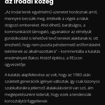
az irodai közeg
„Az irodai terek egyértelmű üzenetet hordoznak arról,
mennyire becsülik meg, értékelik a cégek a náluk
dolgozó embereket. Ahol élhető, barátságos, a
kommunikációt támogató, ugyanakkor az elmélyült
gondolkodást is lehetővé tevő tereket alakítanak ki, ott
érezhető, hogy nem puszta pénztermelő erőforrásként
tekintenek az alkalmazottakra” – kommentálta a kutatás
eredményeit Bakos Kristóf építész, a REscon
ügyvezetője.
A kutatás alapfeltevése az volt, hogy az 1980 után
született generációk igényei változtak, így csak bizonyos
szubkultúrákra jellemző átalakulásokról van szó, ám
meglepetésünkre kiderült, hogy ezek a tendenciák
korosztálytól függetlenek.