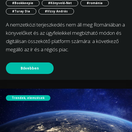
#Bookkeepie
#Könyvelő-Net
#románia
#Turay Dia
#Vizsy András
A nemzetközi terjeszkedés nem áll meg Romániában a
könyvelőket és az ügyfeleikkel megbízható módon és
digitálisan összekötő platform számára: a következő
megálló az ír és a régiós piac.
Bővebben
Trendek, elemzések