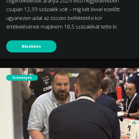
cégértékelések aránya 2025 első negyedévében
csupán 12,39 százalék volt – míg két évvel ezelőtt
ugyanezen adat az összes befektetési kör
értékelésének majdnem 18,5 százalékát tette ki.
Bővebben
Események