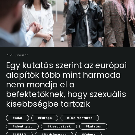
2025. június 11.
Egy kutatás szerint az európai
alapítók több mint harmada
nem mondja el a
befektetőknek, hogy szexuális
kisebbségbe tartozik
#adat
#Európa
#Fuel Ventures
#identity.vc
#kisebbségek
#kutatás
#LMBTQ
#Mark Pearson
#Seluna