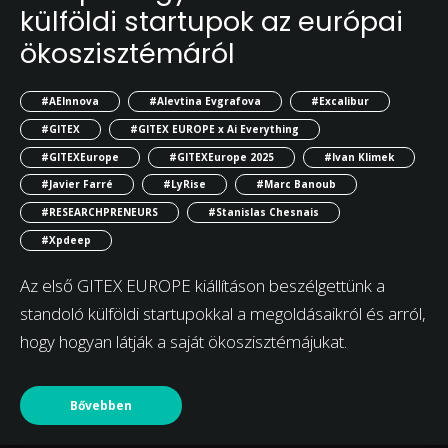
külföldi startupok az európai
ökoszisztémáról
#AEInnova
#Alevtina Evgrafova
#Excalibur
#GITEX
#GITEX EUROPE x Ai Everything
#GITEXEurope
#GITEXEurope 2025
#Ivan Klimek
#Javier Farré
#LyRise
#Marc Banoub
#RESEARCHPRENEURS
#Stanislas Chesnais
#Xpdeep
Az első GITEX EUROPE kiállításon beszélgettünk a
standoló külföldi startupokkal a megoldásaikról és arról,
hogy hogyan látják a saját ökoszisztémájukat.
Bővebben