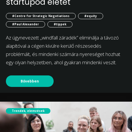
startupod életét
#Centre for Strategic Negotiations
#equity
#Paul Alexander
#tippek
Az úgynevezett „windfall záradék” eliminálja a távozó
alapítóval a cégen kívülre kerülő részesedés
problémáit, és mindenki számára nyereséget hozhat
egy olyan helyzetben, ahol gyakran mindenki veszít.
Bővebben
Trendek, elemzések