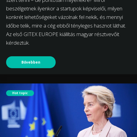
beszélgetnek ilyenkor a startupok képviselői, milyen
konkrét lehetőségeket vázolnak fel nekik, és mennyi
időbe telik, mire a cég ebből tényleges hasznot láthat.
Az első GITEX EUROPE kiállítás magyar résztvevőit
kérdeztük.
Bővebben
Hot topic