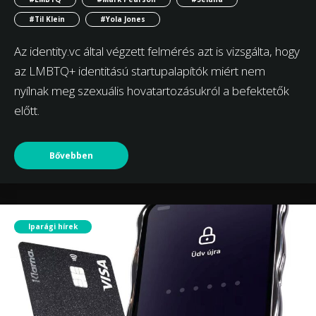
#Til Klein
#Yola Jones
Az identity.vc által végzett felmérés azt is vizsgálta, hogy
az LMBTQ+ identitású startupalapítók miért nem
nyílnak meg szexuális hovatartozásukról a befektetők
előtt.
Bővebben
Iparági hírek