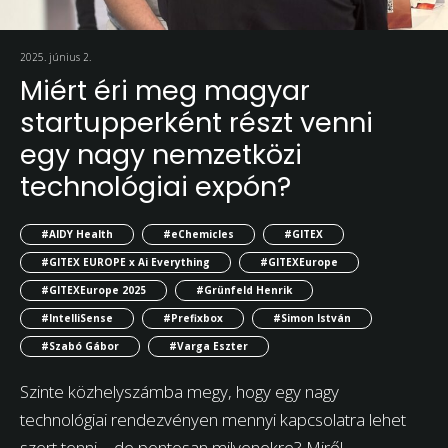
2025. június 2.
Miért éri meg magyar
startupperként részt venni
egy nagy nemzetközi
technológiai expón?
#AIDY Health
#eChemicles
#GITEX
#GITEX EUROPE x Ai Everything
#GITEXEurope
#GITEXEurope 2025
#Grünfeld Henrik
#IntelliSense
#Prefixbox
#Simon István
#Szabó Gábor
#Varga Eszter
Szinte közhelyszámba megy, hogy egy nagy
technológiai rendezvényen mennyi kapcsolatra lehet
szert tenni – de pontosan milyenekre? Miről