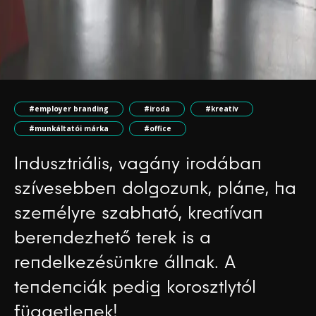
#employer branding
#iroda
#kreatív
#munkáltatói márka
#office
Indusztriális, vagány irodában
szívesebben dolgozunk, pláne, ha
személyre szabható, kreatívan
berendezhető terek is a
rendelkezésünkre állnak. A
tendenciák pedig korosztlytól
függetlenek!