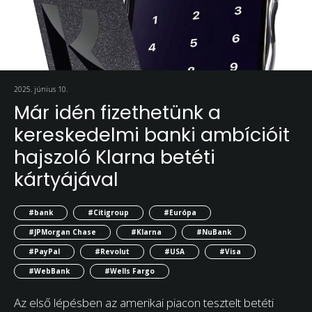
2025. június 10.
Már idén fizethetünk a
kereskedelmi banki ambícióit
hajszoló Klarna betéti
kártyájával
#bank
#Citigroup
#Európa
#JPMorgan Chase
#Klarna
#NuBank
#PayPal
#Revolut
#USA
#Visa
#WebBank
#Wells Fargo
Az első lépésben az amerikai piacon tesztelt betéti