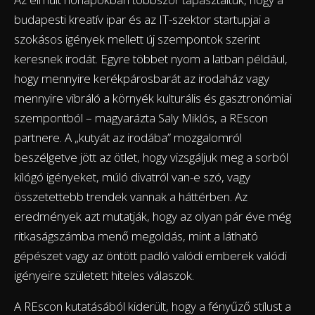
budapesti kreatív ipar és az IT-szektor startupjai a
szokásos igények mellett új szempontok szerint
keresnek irodát. Egyre többet nyom a latban például,
hogy mennyire kerékpárosbarát az irodaház vagy
mennyire vibráló a környék kulturális és gasztronómiai
szempontból – magyarázta Saly Miklós, a REscon
partnere. A „kutyát az irodába” mozgalomról
beszélgetve jött az ötlet, hogy vizsgáljuk meg a sorból
kilógó igényeket, múló divatról van-e szó, vagy
összetettebb trendek vannak a háttérben. Az
eredmények azt mutatják, hogy az olyan pár éve még
ritkaságszámba menő megoldás, mint a látható
gépészet vagy az öntött padló valódi emberek valódi
igényeire született hiteles válaszok.
A REscon kutatásából kiderült, hogy a fényűző stílust a