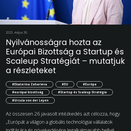
2025. május 30.
Nyilvánosságra hozta az
Európai Bizottság a Startup és
Scaleup Stratégiát – mutatjuk
a részleteket
#Ekaterina Zaharieva
#EU
#Európa
#európai bizottság
#Startup és Scaleup Stratégia
#Ursula von der Leyen
Az összesen 26 javasolt intézkedés azt célozza, hogy
„Európát a világon a globális technológiai vállalatok
indítására és növekedésére legalkalmasabb hellyé