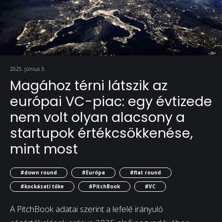
2025. június 3.
Magához térni látszik az
európai VC-piac: egy évtizede
nem volt olyan alacsony a
startupok értékcsökkenése,
mint most
#down round
#Európa
#flat round
#kockázati tőke
#PitchBook
#VC
A PitchBook adatai szerint a lefelé irányuló