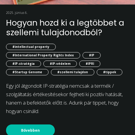
2025. június 6.
Hogyan hozd ki a legtöbbet a
szellemi tulajdonodból?
#intellectual property
#International Property Rights Index
#IP
#IP-stratégia
#IP-védelem
#IPRI
#Startup Genome
#szellemi tulajdon
#tippek
Egy jól átgondolt IP-stratégia nemcsak a termék /
szolgáltatás értékesítésekor fejtheti ki pozitív hatását,
hanem a befektetők előtt is. Adunk pár tippet, hogy
hogyan csináld.
Bővebben