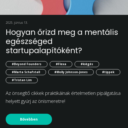
2025. június 13.
Hogyan őrizd meg a mentális
egészséged
startupalapítóként?
#Beyond Founders
#Flexa
#kiégés
#Marta Schafstall
#Molly Johnson-Jones
#tippek
#Tristan Lim
Az önsegítő cikkek praktikáinak értelmetlen pipálgatása
helyett gyúrj az önismeretre!
Bővebben