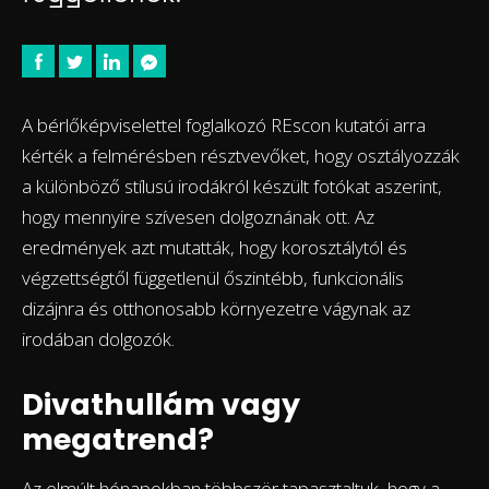
A bérlőképviselettel foglalkozó REscon kutatói arra
kérték a felmérésben résztvevőket, hogy osztályozzák
a különböző stílusú irodákról készült fotókat aszerint,
hogy mennyire szívesen dolgoznának ott. Az
eredmények azt mutatták, hogy korosztálytól és
végzettségtől függetlenül őszintébb, funkcionális
dizájnra és otthonosabb környezetre vágynak az
irodában dolgozók.
Divathullám vagy
megatrend?
Az elmúlt hónapokban többször tapasztaltuk, hogy a