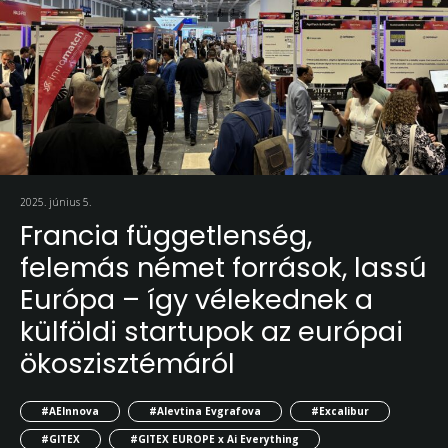
2025. június 5.
Francia függetlenség,
felemás német források, lassú
Európa – így vélekednek a
külföldi startupok az európai
ökoszisztémáról
#AEInnova
#Alevtina Evgrafova
#Excalibur
#GITEX
#GITEX EUROPE x Ai Everything