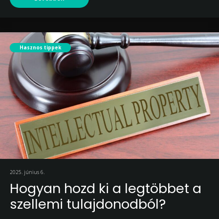
Hasznos tippek
2025. június 6.
Hogyan hozd ki a legtöbbet a
szellemi tulajdonodból?