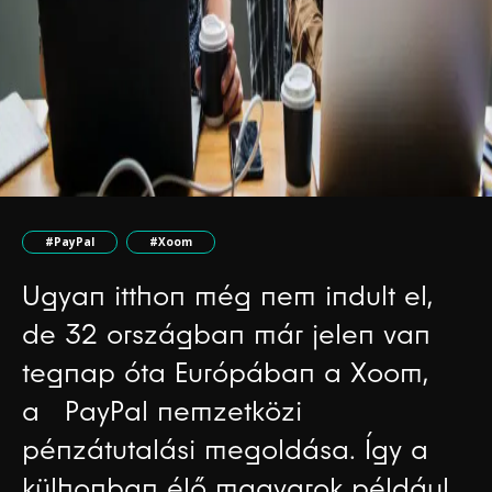
#PayPal
#Xoom
Ugyan itthon még nem indult el,
de 32 országban már jelen van
tegnap óta Európában a Xoom,
a PayPal nemzetközi
pénzátutalási megoldása. Így a
külhonban élő magyarok például