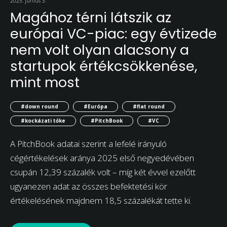
2025. június 3.
Magához térni látszik az
európai VC-piac: egy évtizede
nem volt olyan alacsony a
startupok értékcsökkenése,
mint most
#down round
#Európa
#flat round
#kockázati tőke
#PitchBook
#VC
A PitchBook adatai szerint a lefelé irányuló
cégértékelések aránya 2025 első negyedévében
csupán 12,39 százalék volt – míg két évvel ezelőtt
ugyanezen adat az összes befektetési kör
értékelésének majdnem 18,5 százalékát tette ki.