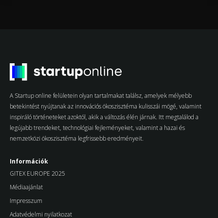
A Startup online felületein olyan tartalmakat találsz, amelyek mélyebb
betekintést nyújtanak az innovációs ökoszisztéma kulisszái mögé, valamint
inspiráló történeteket azoktól, akik a változás élén járnak. Itt megtalálod a
legújabb trendeket, technológiai fejleményeket, valamint a hazai és
nemzetközi ökoszisztéma legfrissebb eredményeit.
Információk
GITEX EUROPE 2025
Médiaajánlat
Impresszum
Adatvédelmi nyilatkozat