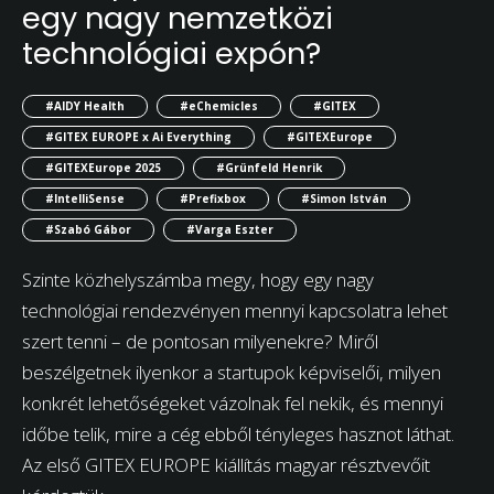
egy nagy nemzetközi
technológiai expón?
#AIDY Health
#eChemicles
#GITEX
#GITEX EUROPE x Ai Everything
#GITEXEurope
#GITEXEurope 2025
#Grünfeld Henrik
#IntelliSense
#Prefixbox
#Simon István
#Szabó Gábor
#Varga Eszter
Szinte közhelyszámba megy, hogy egy nagy
technológiai rendezvényen mennyi kapcsolatra lehet
szert tenni – de pontosan milyenekre? Miről
beszélgetnek ilyenkor a startupok képviselői, milyen
konkrét lehetőségeket vázolnak fel nekik, és mennyi
időbe telik, mire a cég ebből tényleges hasznot láthat.
Az első GITEX EUROPE kiállítás magyar résztvevőit