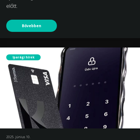
előtt.
Bővebben
Iparági hírek
2025. június 10.