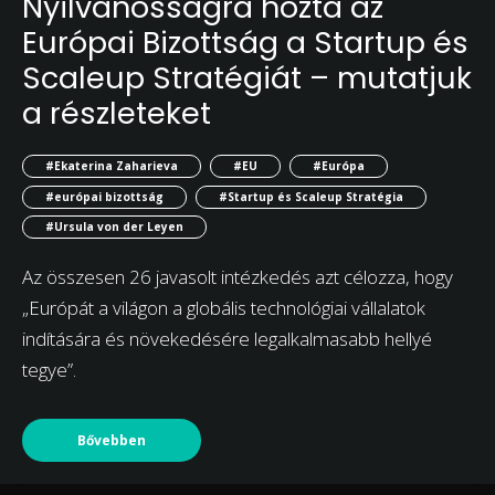
Nyilvánosságra hozta az
Európai Bizottság a Startup és
Scaleup Stratégiát – mutatjuk
a részleteket
#Ekaterina Zaharieva
#EU
#Európa
#európai bizottság
#Startup és Scaleup Stratégia
#Ursula von der Leyen
Az összesen 26 javasolt intézkedés azt célozza, hogy
„Európát a világon a globális technológiai vállalatok
indítására és növekedésére legalkalmasabb hellyé
tegye”.
Bővebben