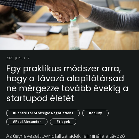
2025. június 12.
Egy praktikus módszer arra,
hogy a távozó alapítótársad
ne mérgezze tovább évekig a
startupod életét
#Centre for Strategic Negotiations
#equity
#Paul Alexander
#tippek
Az úgynevezett „windfall záradék” eliminálja a távozó