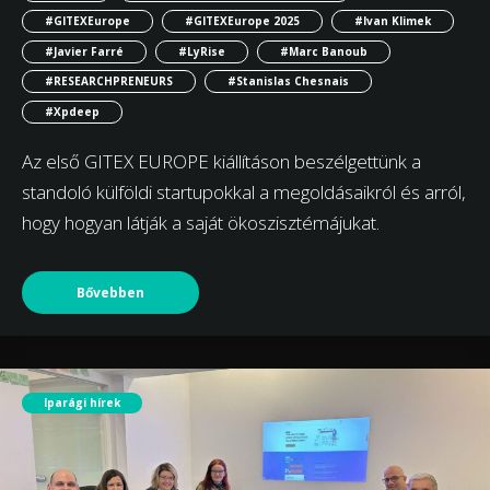
#GITEXEurope
#GITEXEurope 2025
#Ivan Klimek
#Javier Farré
#LyRise
#Marc Banoub
#RESEARCHPRENEURS
#Stanislas Chesnais
#Xpdeep
Az első GITEX EUROPE kiállításon beszélgettünk a
standoló külföldi startupokkal a megoldásaikról és arról,
hogy hogyan látják a saját ökoszisztémájukat.
Bővebben
Iparági hírek