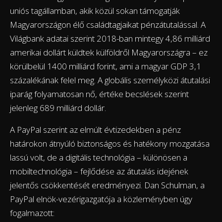
uniós tagállamban, akik közül sokan támogatják
Magyarországon élő családtagjaikat pénzátutalással. A
Világbank adatai szerint 2018-ban mintegy 4,86 milliárd
amerikai dollárt küldtek külföldről Magyarországra – ez
körülbelül 1400 milliárd forint, ami a magyar GDP 3,1
százalékának felel meg. A globális személyközi átutalási
iparág folyamatosan nő, értéke becslések szerint
jelenleg 689 milliárd dollár.
A PayPal szerint az elmúlt évtizedekben a pénz
határokon átnyúló biztonságos és hatékony mozgatása
lassú volt, de a digitális technológia – különösen a
mobiltechnológia – fejlődése az átutalás idejének
jelentős csökkentését eredményezi. Dan Schulman, a
PayPal elnök-vezérigazgatója a közleményben úgy
fogalmazott: