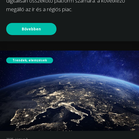
digitálisan összekötő platform számára: a következő
megálló az ír és a régiós piac.
Bővebben
Trendek, elemzések