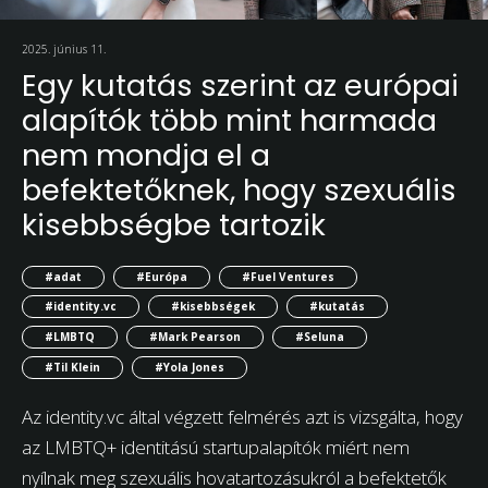
2025. június 11.
Egy kutatás szerint az európai
alapítók több mint harmada
nem mondja el a
befektetőknek, hogy szexuális
kisebbségbe tartozik
#adat
#Európa
#Fuel Ventures
#identity.vc
#kisebbségek
#kutatás
#LMBTQ
#Mark Pearson
#Seluna
#Til Klein
#Yola Jones
Az identity.vc által végzett felmérés azt is vizsgálta, hogy
az LMBTQ+ identitású startupalapítók miért nem
nyílnak meg szexuális hovatartozásukról a befektetők