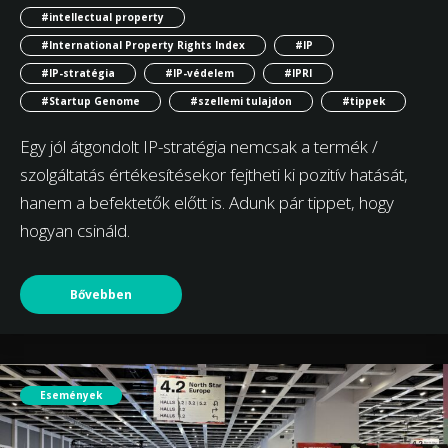
#intellectual property
#International Property Rights Index
#IP
#IP-stratégia
#IP-védelem
#IPRI
#Startup Genome
#szellemi tulajdon
#tippek
Egy jól átgondolt IP-stratégia nemcsak a termék /
szolgáltatás értékesítésekor fejtheti ki pozitív hatását,
hanem a befektetők előtt is. Adunk pár tippet, hogy
hogyan csináld.
Bővebben
Események