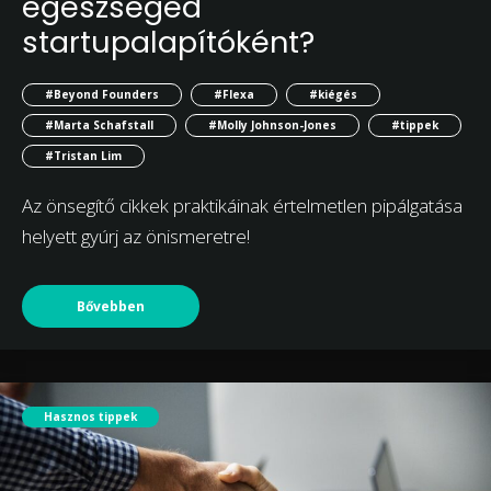
egészséged
startupalapítóként?
#Beyond Founders
#Flexa
#kiégés
#Marta Schafstall
#Molly Johnson-Jones
#tippek
#Tristan Lim
Az önsegítő cikkek praktikáinak értelmetlen pipálgatása
helyett gyúrj az önismeretre!
Bővebben
Hasznos tippek