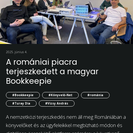
2025. június 4.
A romániai piacra
terjeszkedett a magyar
Bookkeepie
#Bookkeepie
#Könyvelő-Net
#románia
#Turay Dia
#Vizsy András
A nemzetközi terjeszkedés nem áll meg Romániában a
könyvelőket és az ügyfeleikkel megbízható módon és