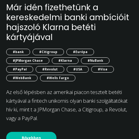
Már idén fizethetünk a
kereskedelmi banki ambícióit
hajszoló Klarna betéti
kártyájával
#bank
#Citigroup
#Európa
#JPMorgan Chase
#Klarna
#NuBank
#PayPal
#Revolut
#USA
#Visa
#WebBank
#Wells Fargo
Az első lépésben az amerikai piacon tesztelt betéti
kártyával a fintech unikornis olyan banki szolgáltatókat
hív ki, mint t a JPMorgan Chase, a Citigroup, a Revolut,
vagy a PayPal.
Bővebben