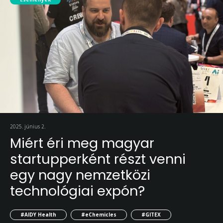
2025. június 2.
Miért éri meg magyar
startupperként részt venni
egy nagy nemzetközi
technológiai expón?
#AIDY Health
#eChemicles
#GITEX