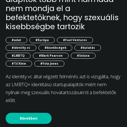
nem mondja el a
befektetőknek, hogy szexuális
kisebbségbe tartozik
#adat
#Európa
#Fuel Ventures
#identity.vc
#kisebbségek
#kutatás
#LMBTQ
#Mark Pearson
#Seluna
#Til Klein
#Yola Jones
Az identity.vc által végzett felmérés azt is vizsgálta, hogy
az LMBTQ+ identitású startupalapítók miért nem
nyílnak meg szexuális hovatartozásukról a befektetők
előtt.
Bővebben