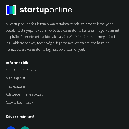
A Startup online felületein olyan tartalmakat találsz, amelyek mélyebb
betekintést nyújtanak az innovációs ökoszisztéma kulisszái mögé, valamint
inspiráló történeteket azoktól, akik a változás élén járnak. Itt megtalálod a
legújabb trendeket, technológiai fejleményeket, valamint a hazai és
nemzetközi ökoszisztéma legfrissebb eredményeit.
Információk
GITEX EUROPE 2025
Médiaajánlat
Impresszum
Adatvédelmi nyilatkozat
Cookie beállítások
Kövess minket!