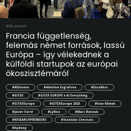
2025. június 5.
Francia függetlenség,
felemás német források, lassú
Európa – így vélekednek a
külföldi startupok az európai
ökoszisztémáról
#AEInnova
#Alevtina Evgrafova
#Excalibur
#GITEX
#GITEX EUROPE x Ai Everything
#GITEXEurope
#GITEXEurope 2025
#Ivan Klimek
#Javier Farré
#LyRise
#Marc Banoub
#RESEARCHPRENEURS
#Stanislas Chesnais
#Xpdeep