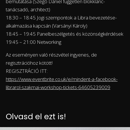
bemutatása (Szegő Dániel független blokklánc-
tanácsadó, architect)
18:30 – 18:45 Jogi szempontok a Libra bevezetése-
alkalmazása kapcsán (Varsányi Károly)
18:45 – 19:45 Panelbeszélgetés és közönségkérdések
19:45 – 21:00 Networking
Az eseményen való részvétel ingyenes, de
regisztrációhoz kötött!
REGISZTRÁCIÓ ITT:
https://www.eventbrite.co.uk/e/mindent-a-facebook-
librarol-szakmai-workshop-tickets-64605239009
Olvasd el ezt is!