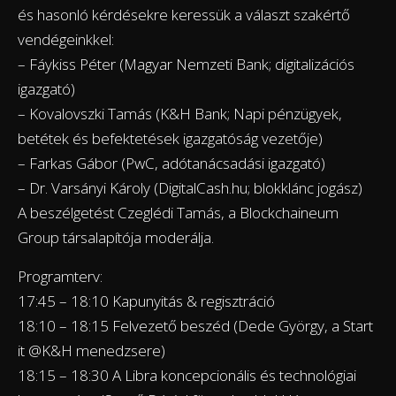
és hasonló kérdésekre keressük a választ szakértő
vendégeinkkel:
– Fáykiss Péter (Magyar Nemzeti Bank; digitalizációs
igazgató)
– Kovalovszki Tamás (K&H Bank; Napi pénzügyek,
betétek és befektetések igazgatóság vezetője)
– Farkas Gábor (PwC, adótanácsadási igazgató)
– Dr. Varsányi Károly (DigitalCash.hu; blokklánc jogász)
A beszélgetést Czeglédi Tamás, a Blockchaineum
Group társalapítója moderálja.
Programterv:
17:45 – 18:10 Kapunyitás & regisztráció
18:10 – 18:15 Felvezető beszéd (Dede György, a Start
it @K&H menedzsere)
18:15 – 18:30 A Libra koncepcionális és technológiai