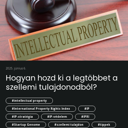
2025. június 6.
Hogyan hozd ki a legtöbbet a
szellemi tulajdonodból?
#intellectual property
#International Property Rights Index
#IP
#IP-stratégia
#IP-védelem
#IPRI
#Startup Genome
#szellemi tulajdon
#tippek