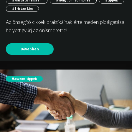
#Marta Schafstall
#Molly Johnson-Jones
#tippek
#Tristan Lim
Az önsegítő cikkek praktikáinak értelmetlen pipálgatása
helyett gyúrj az önismeretre!
Bővebben
Hasznos tippek