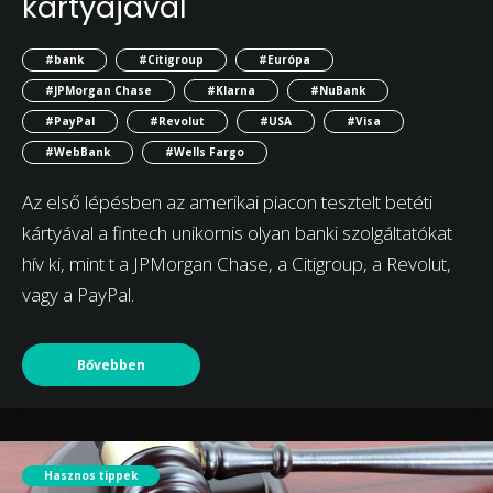
kártyájával
#bank
#Citigroup
#Európa
#JPMorgan Chase
#Klarna
#NuBank
#PayPal
#Revolut
#USA
#Visa
#WebBank
#Wells Fargo
Az első lépésben az amerikai piacon tesztelt betéti
kártyával a fintech unikornis olyan banki szolgáltatókat
hív ki, mint t a JPMorgan Chase, a Citigroup, a Revolut,
vagy a PayPal.
Bővebben
Hasznos tippek