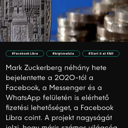
#Facebook Libra
#kriptovaluta
#Start it at K&H
Mark Zuckerberg néhány hete
bejelentette a 2020-tól a
Facebook, a Messenger és a
WhatsApp felületén is elérhető
fizetési lehetőséget, a Facebook
Libra coint. A projekt nagyságát
jelzi, hogy máris számos világcég,