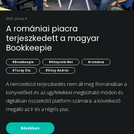
2025. június 4.
A romániai piacra
terjeszkedett a magyar
Bookkeepie
#Bookkeepie
#Könyvelő-Net
#románia
#Turay Dia
#Vizsy András
A nemzetközi terjeszkedés nem áll meg Romániában a
könyvelőket és az ügyfeleikkel megbízható módon és
digitálisan összekötő platform számára: a következő
megálló az ír és a régiós piac.
Bővebben