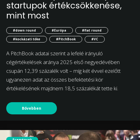
startupok értékcsökkenése,
mint most
#down round
#Európa
#flat round
#kockázati tőke
#PitchBook
#VC
A PitchBook adatai szerint a lefelé irányuló
cégértékelések aránya 2025 első negyedévében
csupán 12,39 százalék volt – míg két évvel ezelőtt
ugyanezen adat az összes befektetési kör
értékelésének majdnem 18,5 százalékát tette ki.
Bővebben
Események