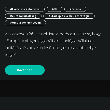
#Ekaterina Zaharieva
#EU
#Európa
#európai bizottság
#Startup és Scaleup Stratégia
#Ursula von der Leyen
Az összesen 26 javasolt intézkedés azt célozza, hogy
„Európát a világon a globális technológiai vállalatok
indítására és növekedésére legalkalmasabb hellyé
tegye”.
Bővebben