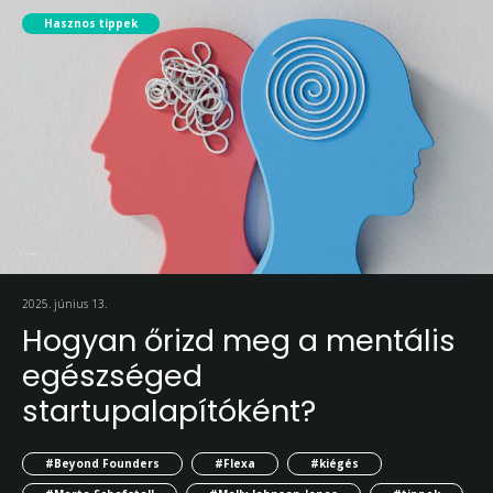
Hasznos tippek
2025. június 13.
Hogyan őrizd meg a mentális
egészséged
startupalapítóként?
#Beyond Founders
#Flexa
#kiégés