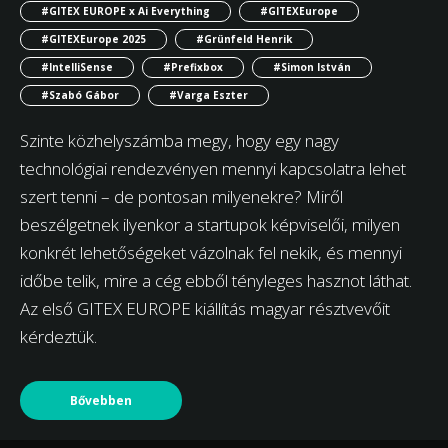
#GITEX EUROPE x Ai Everything
#GITEXEurope
#GITEXEurope 2025
#Grünfeld Henrik
#IntelliSense
#Prefixbox
#Simon István
#Szabó Gábor
#Varga Eszter
Szinte közhelyszámba megy, hogy egy nagy
technológiai rendezvényen mennyi kapcsolatra lehet
szert tenni – de pontosan milyenekre? Miről
beszélgetnek ilyenkor a startupok képviselői, milyen
konkrét lehetőségeket vázolnak fel nekik, és mennyi
időbe telik, mire a cég ebből tényleges hasznot láthat.
Az első GITEX EUROPE kiállítás magyar résztvevőit
kérdeztük.
Bővebben