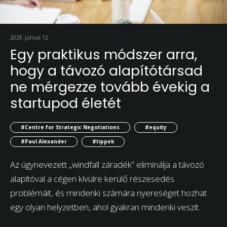
2025. június 12.
Egy praktikus módszer arra,
hogy a távozó alapítótársad
ne mérgezze tovább évekig a
startupod életét
#Centre for Strategic Negotiations
#equity
#Paul Alexander
#tippek
Az úgynevezett „windfall záradék” eliminálja a távozó
alapítóval a cégen kívülre kerülő részesedés
problémáit, és mindenki számára nyereséget hozhat
egy olyan helyzetben, ahol gyakran mindenki veszít.