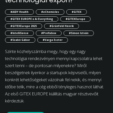
#AIDY Health
#eChemicles
#GITEX
#GITEX EUROPE x Ai Everything
#GITEXEurope
#GITEXEurope 2025
#Grünfeld Henrik
#IntelliSense
#Prefixbox
#Simon István
#Szabó Gábor
#Varga Eszter
Szinte közhelyszámba megy, hogy egy nagy
technológiai rendezvényen mennyi kapcsolatra lehet
szert tenni – de pontosan milyenekre? Miről
beszélgetnek ilyenkor a startupok képviselői, milyen
konkrét lehetőségeket vázolnak fel nekik, és mennyi
időbe telik, mire a cég ebből tényleges hasznot láthat.
Az első GITEX EUROPE kiállítás magyar résztvevőit
kérdeztük.