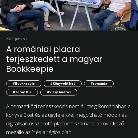
2025. június 4.
A romániai piacra
terjeszkedett a magyar
Bookkeepie
#Bookkeepie
#Könyvelő-Net
#románia
#Turay Dia
#Vizsy András
A nemzetközi terjeszkedés nem áll meg Romániában a
könyvelőket és az ügyfeleikkel megbízható módon és
digitálisan összekötő platform számára: a következő
megálló az ír és a régiós piac.