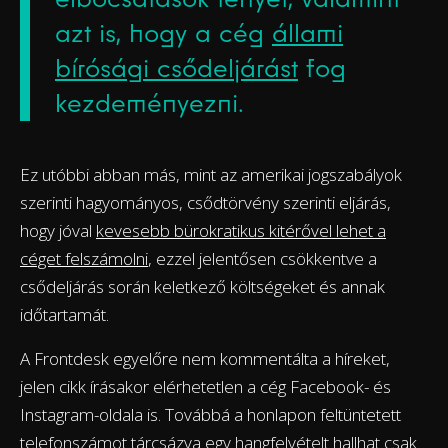
azt is, hogy a cég
állami
bírósági csődeljárást
fog
kezdeményezni.
Ez utóbbi abban más, mint az amerikai jogszabályok
szerinti hagyományos, csődtörvény szerinti eljárás,
hogy jóval
kevesebb bürokratikus kitérővel lehet a
céget felszámolni
, ezzel jelentősen csökkentve a
csődeljárás során keletkező költségeket és annak
időtartamát.
A Frontdesk egyelőre nem kommentálta a híreket,
jelen cikk írásakor elérhetetlen a cég Facebook- és
Instagram-oldala is. Továbbá a honlapon feltüntetett
telefonszámot tárcsázva egy hangfelvételt hallhat csak