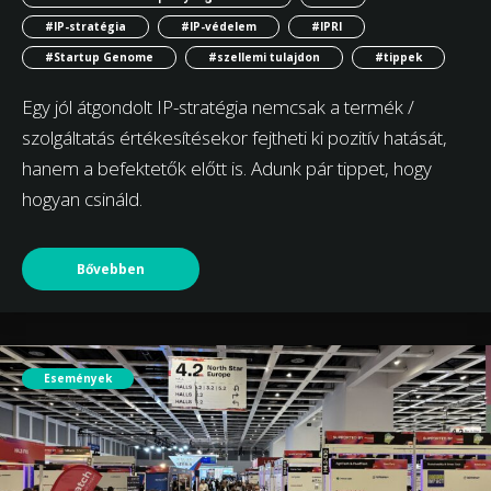
#IP-stratégia
#IP-védelem
#IPRI
#Startup Genome
#szellemi tulajdon
#tippek
Egy jól átgondolt IP-stratégia nemcsak a termék /
szolgáltatás értékesítésekor fejtheti ki pozitív hatását,
hanem a befektetők előtt is. Adunk pár tippet, hogy
hogyan csináld.
Bővebben
Események