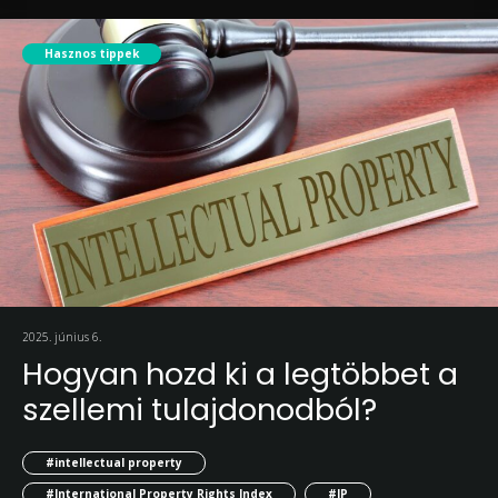
Hasznos tippek
2025. június 6.
Hogyan hozd ki a legtöbbet a
szellemi tulajdonodból?
#intellectual property
#International Property Rights Index
#IP