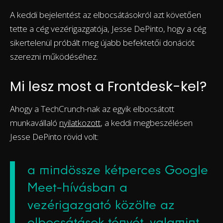
A keddi bejelentést az elbocsátásokról azt követően
tette a cég vezérigazgatója, Jesse DePinto, hogy a cég
sikertelenül próbált meg újabb befektetői donációt
szerezni működéséhez.
Mi lesz most a Frontdesk-kel?
Ahogy a TechCrunch-nak az egyik elbocsátott
munkavállaló
nyilatkozott
, a keddi megbeszélésen
Jesse DePinto rövid volt:
a mindössze kétperces Google
Meet-hívásban a
vezérigazgató közölte az
elbocsátások tényét, valamint