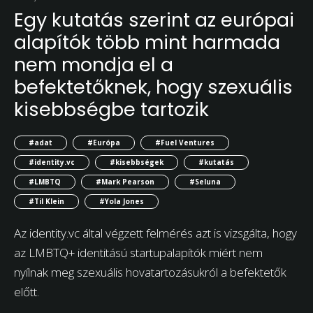
Egy kutatás szerint az európai
alapítók több mint harmada
nem mondja el a
befektetőknek, hogy szexuális
kisebbségbe tartozik
#adat
#Európa
#Fuel Ventures
#identity.vc
#kisebbségek
#kutatás
#LMBTQ
#Mark Pearson
#Seluna
#Til Klein
#Yola Jones
Az identity.vc által végzett felmérés azt is vizsgálta, hogy
az LMBTQ+ identitású startupalapítók miért nem
nyílnak meg szexuális hovatartozásukról a befektetők
előtt.