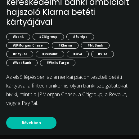
kereskedelmi banki ambícióit
hajszoló Klarna betéti
kártyájával
#bank
#Citigroup
#Európa
#JPMorgan Chase
#Klarna
#NuBank
#PayPal
#Revolut
#USA
#Visa
#WebBank
#Wells Fargo
Az első lépésben az amerikai piacon tesztelt betéti
kártyával a fintech unikornis olyan banki szolgáltatókat
hív ki, mint t a JPMorgan Chase, a Citigroup, a Revolut,
vagy a PayPal.
Bővebben