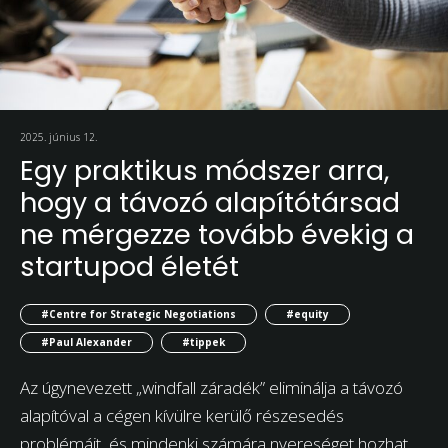
2025. június 12.
Egy praktikus módszer arra,
hogy a távozó alapítótársad
ne mérgezze tovább évekig a
startupod életét
#Centre for Strategic Negotiations
#equity
#Paul Alexander
#tippek
Az úgynevezett „windfall záradék” eliminálja a távozó
alapítóval a cégen kívülre kerülő részesedés
problémáit, és mindenki számára nyereséget hozhat