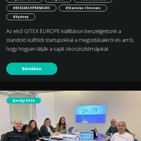
#RESEARCHPRENEURS
#Stanislas Chesnais
#Xpdeep
Az első GITEX EUROPE kiállításon beszélgettünk a
standoló külföldi startupokkal a megoldásaikról és arról,
hogy hogyan látják a saját ökoszisztémájukat.
Bővebben
Iparági hírek