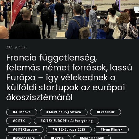
2025. június 5.
Francia függetlenség,
felemás német források, lassú
Európa – így vélekednek a
külföldi startupok az európai
ökoszisztémáról
#AEInnova
#Alevtina Evgrafova
#Excalibur
#GITEX
#GITEX EUROPE x Ai Everything
#GITEXEurope
#GITEXEurope 2025
#Ivan Klimek
#Javier Farré
#LyRise
#Marc Banoub