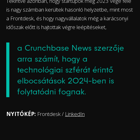
Tekintve azonban, hogy startupok még 2023 vége felé
is nagy számban kerültek hasonló helyzetbe, mint most
a Frontdesk, és hogy nagyvállalatok még a karácsonyi
időszak előtt is hajtottak végre leépítéseket,
a Crunchbase News szerzője
arra számít, hogy a
technológiai szférát érintő
elbocsátások 2024-ben is
folytatódni fognak.
NYITÓKÉP:
Frontdesk /
LinkedIn