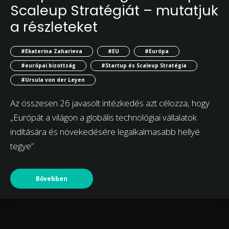
Scaleup Stratégiát – mutatjuk
a részleteket
#Ekaterina Zaharieva
#EU
#Európa
#európai bizottság
#Startup és Scaleup Stratégia
#Ursula von der Leyen
Az összesen 26 javasolt intézkedés azt célozza, hogy
„Európát a világon a globális technológiai vállalatok
indítására és növekedésére legalkalmasabb hellyé
tegye”.
Bővebben