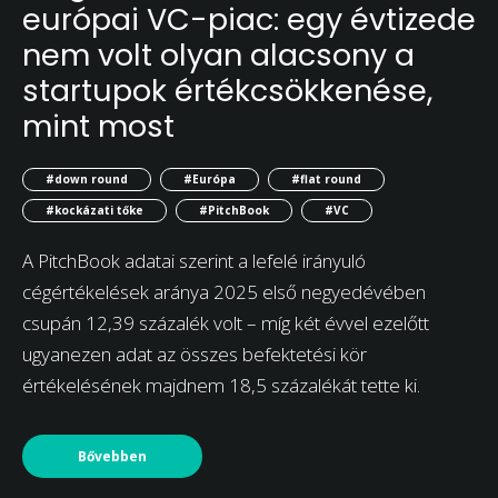
európai VC-piac: egy évtizede
nem volt olyan alacsony a
startupok értékcsökkenése,
mint most
#down round
#Európa
#flat round
#kockázati tőke
#PitchBook
#VC
A PitchBook adatai szerint a lefelé irányuló
cégértékelések aránya 2025 első negyedévében
csupán 12,39 százalék volt – míg két évvel ezelőtt
ugyanezen adat az összes befektetési kör
értékelésének majdnem 18,5 százalékát tette ki.
Bővebben