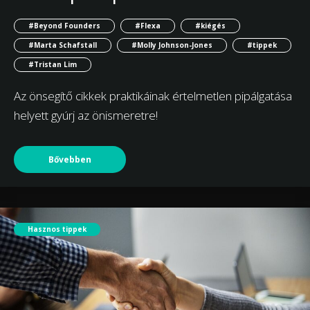
#Beyond Founders
#Flexa
#kiégés
#Marta Schafstall
#Molly Johnson-Jones
#tippek
#Tristan Lim
Az önsegítő cikkek praktikáinak értelmetlen pipálgatása
helyett gyúrj az önismeretre!
Bővebben
Hasznos tippek