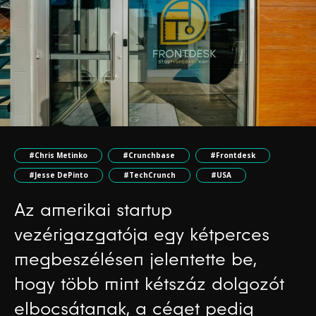
#Chris Metinko
#Crunchbase
#Frontdesk
#Jesse DePinto
#TechCrunch
#USA
Az amerikai startup
vezérigazgatója egy kétperces
megbeszélésen jelentette be,
hogy több mint kétszáz dolgozót
elbocsátanak, a céget pedig