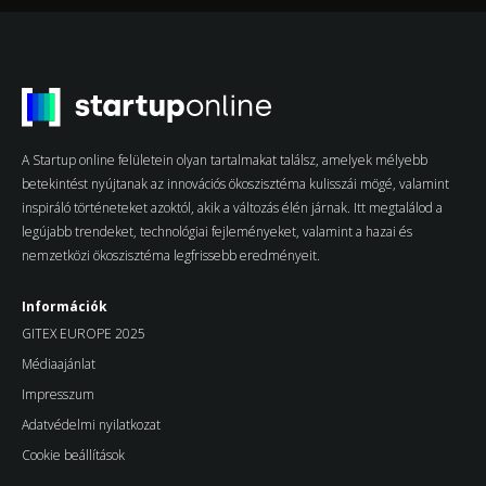
A Startup online felületein olyan tartalmakat találsz, amelyek mélyebb
betekintést nyújtanak az innovációs ökoszisztéma kulisszái mögé, valamint
inspiráló történeteket azoktól, akik a változás élén járnak. Itt megtalálod a
legújabb trendeket, technológiai fejleményeket, valamint a hazai és
nemzetközi ökoszisztéma legfrissebb eredményeit.
Információk
GITEX EUROPE 2025
Médiaajánlat
Impresszum
Adatvédelmi nyilatkozat
Cookie beállítások