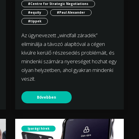
#Centre for Strategic Negotiations
#equity
#Paul Alexander
#tippek
Az úgynevezett „windfall záradék”
eliminálja a távozó alapítóval a cégen
kívülre kerülő részesedés problémáit, és
mindenki számára nyereséget hozhat egy
olyan helyzetben, ahol gyakran mindenki
veszít.
Bővebben
Iparági hírek