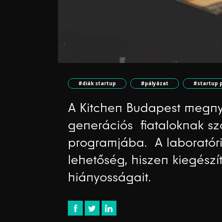
#diák startup
#pályázat
#startup 
A Kitchen Budapest megnyit
generációs fiataloknak szó
programjába. A laboratór
lehetőség, hiszen kiegészít
hiányosságait.