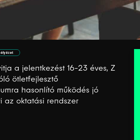
pályázat
ja a jelentkezést 16-23 éves, Z
ló ötletfejlesztő
iumra hasonlító működés jó
i az oktatási rendszer