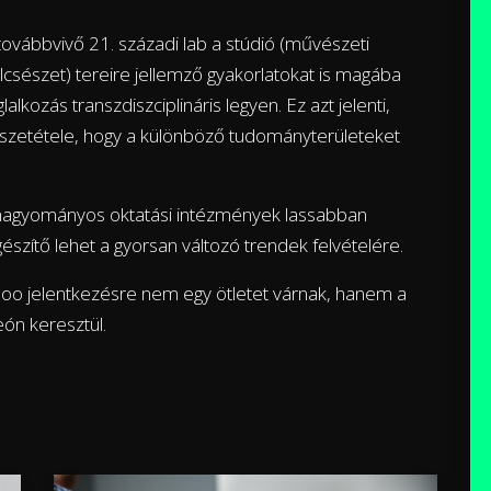
vábbvivő 21. századi lab a stúdió (művészeti
lcsészet) tereire jellemző gyakorlatokat is magába
alkozás transzdiszciplináris legyen. Ez azt jelenti,
szetétele, hogy a különböző tudományterületeket
agyományos oktatási intézmények lassabban
észítő lehet a gyorsan változó trendek felvételére.
ainooo jelentkezésre nem egy ötletet várnak, hanem a
ón keresztül.