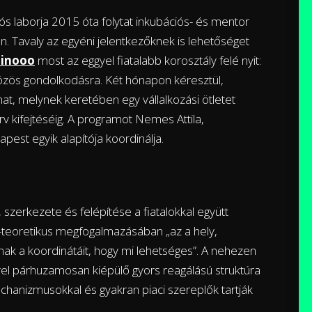
s laborja 2015 óta folytat inkubációs- és mentor
. Tavaly az egyéni jelentkezőknek is lehetőséget
ainooo
most az eggyel fiatalabb korosztály felé nyit:
özös gondolkodásra. Két hónapon kéresztül,
t, melynek keretében egy vállalkozási ötletet
erv kifejtéséig. A programot Nemes Attila,
est egyik alapítója koordinálja.
 szerkezete és felépítése a fiatalokkal együtt
gn-teoretikus megfogalmazásában „az a hely,
nak a koordinátáit, hogy mi lehetséges”. A nehezen
l párhuzamosan kiépülő gyors reagálású struktúra
chanizmusokkal és gyakran piaci szereplők tartják