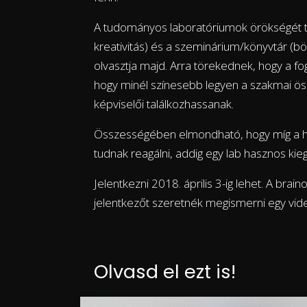
A tudományos laboratóriumok örökségét to
kreativitás) és a szeminárium/könyvtár (bö
olvasztja majd. Arra törekednek, hogy a fogl
hogy minél színesebb legyen a szakmai ös
képviselői találkozhassanak.
Összességében elmondható, hogy míg a h
tudnak reagálni, addig egy lab hasznos kieg
Jelentkezni 2018. április 3-ig lehet. A br
jelentkezőt szeretnék megismerni egy vide
Olvasd el ezt is!