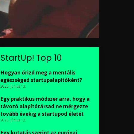
StartUp! Top 10
Hogyan őrizd meg a mentális
egészséged startupalapítóként?
2025. június 13.
Egy praktikus módszer arra, hogy a
távozó alapítótársad ne mérgezze
tovább évekig a startupod életét
2025. június 12.
Egy kutatás szerint az európai