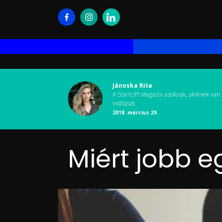
Jánoska Rita
A StartUP! Magazin azoknak, akiknek van 
indítását.
2018. március 29.
Miért jobb e