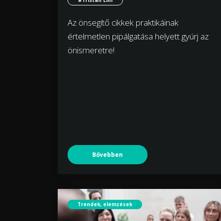
#Tristan Lim
Az önsegítő cikkek praktikáinak
értelmetlen pipálgatása helyett gyúrj az
önismeretre!
Bővebben
Trendek, elemzések