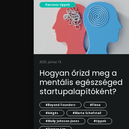
Hasznos tippek
2025. június 13.
Hogyan őrizd meg a
mentális egészséged
startupalapítóként?
#Beyond Founders
#Flexa
#kiégés
#Marta Schafstall
#Molly Johnson-Jones
#tippek