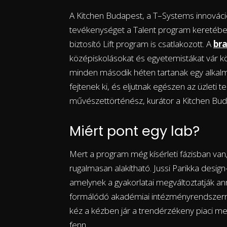
A Kitchen Budapest, a T–Systems innováció
tevékenységet a Talent program keretében
biztosító Lift program is csatlakozott. A
br
középiskolásokat és egyetemistákat vár k
minden második héten tartanak egy alkalma
fejtenek ki, és eljutnak egészen az üzleti t
művészettörténész, kurátor a Kitchen Budap
Miért pont egy lab?
Mert a program még kísérleti fázisban van,
rugalmasan alakítható. Jussi Parikka desi
amelynek a gyakorlatai megváltoztatják an
formálódó akadémiai intézményrendszerre
kéz a kézben jár a trendérzékeny piaci me
fenn.