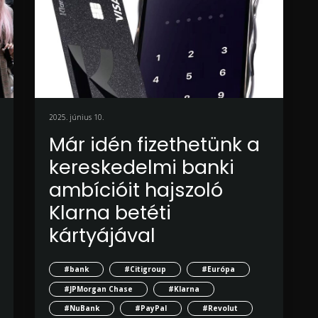
2025. június 10.
Már idén fizethetünk a
kereskedelmi banki
ambícióit hajszoló
Klarna betéti
kártyájával
#bank
#Citigroup
#Európa
#JPMorgan Chase
#Klarna
#NuBank
#PayPal
#Revolut