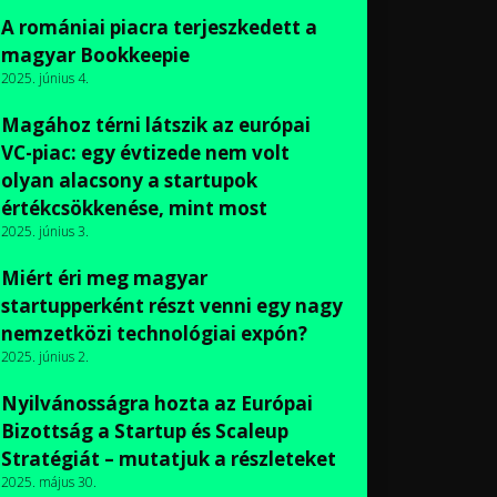
A romániai piacra terjeszkedett a
magyar Bookkeepie
2025. június 4.
Magához térni látszik az európai
VC-piac: egy évtizede nem volt
olyan alacsony a startupok
értékcsökkenése, mint most
2025. június 3.
Miért éri meg magyar
startupperként részt venni egy nagy
nemzetközi technológiai expón?
2025. június 2.
Nyilvánosságra hozta az Európai
Bizottság a Startup és Scaleup
Stratégiát – mutatjuk a részleteket
2025. május 30.