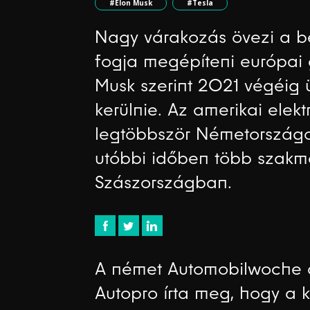
#Elon Musk
#Tesla
Nagy várakozás övezi a be
fogja megépíteni európai 
Musk szerint 2021 végéig 
kerülnie. Az amerikai ele
legtöbbször Németországot
utóbbi időben több szakmai
Szászországban.
A német Automobilwoche a
Autopro írta meg, hogy a k