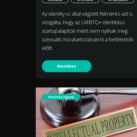
Az identity.vc által végzett felmérés azt is
vizsgálta, hogy az LMBTQ+ identitású
startupalapítók miért nem nyílnak meg
szexuális hovatartozásukról a befektetők
előtt.
Bővebben
Hasznos tippek