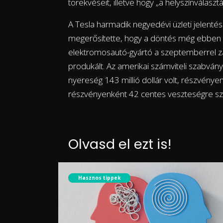
törekvéseit, illetve hogy „a helyszínválaszt
A Tesla harmadik negyedévi üzleti jelenté
megerősítette, hogy a döntés még ebben a
elektromosautó-gyártó a szeptemberrel zár
produkált. Az amerikai számviteli szabván
nyereség 143 millió dollár volt, részvény
részvényenként 42 centes veszteségre sz
Olvasd el ezt is!
Hasznos tippek