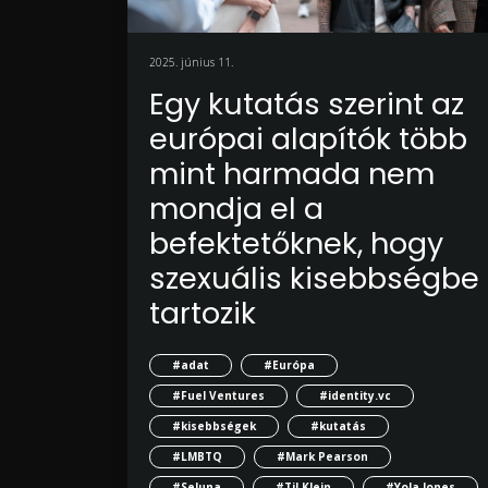
2025. június 11.
Egy kutatás szerint az
európai alapítók több
mint harmada nem
mondja el a
befektetőknek, hogy
szexuális kisebbségbe
tartozik
#adat
#Európa
#Fuel Ventures
#identity.vc
#kisebbségek
#kutatás
#LMBTQ
#Mark Pearson
#Seluna
#Til Klein
#Yola Jones