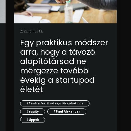
2025. június 12.
Egy praktikus módszer
arra, hogy a távozó
alapítótársad ne
mérgezze tovább
évekig a startupod
életét
#Centre for Strategic Negotiations
#equity
#Paul Alexander
#tippek