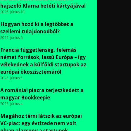
hajszoló Klarna betéti kártyájával
2025. június 10.
Hogyan hozd ki a legtöbbet a
szellemi tulajdonodból?
2025. június 6.
Francia függetlenség, felemás
német források, lassú Európa – így
vélekednek a külföldi startupok az
európai ökoszisztémáról
2025. június 5.
A romániai piacra terjeszkedett a
magyar Bookkeepie
2025. június 4.
Magához térni látszik az európai
VC-piac: egy évtizede nem volt
olyan alacsony a startupok