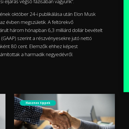
ási eljárás végső fázisában vagyunk”.
sének október 24-i publikálása után Elon Musk
z évben megszületik. A feltörekvő
ult három hónapban 6,3 milliárd dollár bevételt
y (GAAP) szerint a részvényesekre jutó nettó
enként 80 cent. Elemzők ehhez képest
ámítottak a harmadik negyedévről.
Hasznos tippek