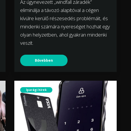
Az úgynevezett „windfall záradék”
eliminálja a távozó alapítóval a cégen
kívülre kerülő részesedés problémáit, és
mindenki számára nyereséget hozhat egy
olyan helyzetben, ahol gyakran mindenki
veszít.
Bővebben
Iparági hírek