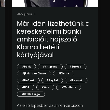
2025. június 10.
Már idén fizethetünk a
kereskedelmi banki
ambícióit hajszoló
Klarna betéti
kártyájával
#bank
#Citigroup
#Európa
#JPMorgan Chase
#Klarna
#NuBank
#PayPal
#Revolut
#USA
#Visa
#WebBank
#Wells Fargo
Az első lépésben az amerikai piacon