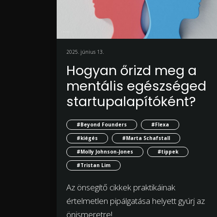
2025. június 13.
Hogyan őrizd meg a
mentális egészséged
startupalapítóként?
#Beyond Founders
#Flexa
#kiégés
#Marta Schafstall
#Molly Johnson-Jones
#tippek
#Tristan Lim
Az önsegítő cikkek praktikáinak
értelmetlen pipálgatása helyett gyúrj az
önismeretre!