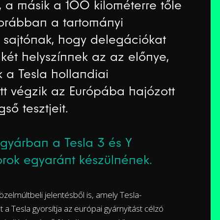
 a másik a 100 kilométerre tőle
Korábban a tartományi
 a sajtónak, hogy delegációkat
dkét helyszínnek az az előnye,
 a Tesla hollandiai
Itt végzik az Európába hajózott
ső tesztjeit.
 gyárban a Tesla 3 és Y
rok egyaránt készülnének.
özelmúltbeli jelentésből is, amely Tesla-
a Tesla gyorsítja az európai gyárnyitást célzó