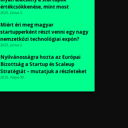
értékcsökkenése, mint most
2025. június 3.
Miért éri meg magyar
startupperként részt venni egy nagy
nemzetközi technológiai expón?
2025. június 2.
Nyilvánosságra hozta az Európai
Bizottság a Startup és Scaleup
Stratégiát – mutatjuk a részleteket
2025. május 30.