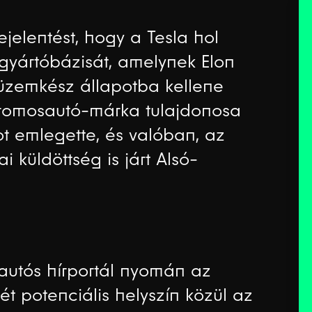
jelentést, hogy a Tesla hol
gyártóbázisát, amelynek Elon
üzemkész állapotba kellene
ktromosautó-márka tulajdonosa
 emlegette, és valóban, az
 küldöttség is járt Alsó-
utós hírportál nyomán az
ét potenciális helyszín közül az