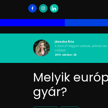
Jánoska Rita
A StartUP! Magazin azoknak, akiknek van 
indítását.
2019. október 28.
Melyik európ
gyár?