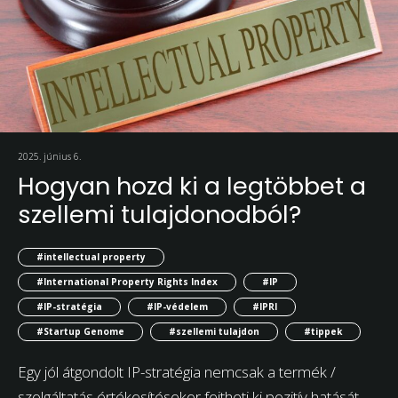
2025. június 6.
Hogyan hozd ki a legtöbbet a
szellemi tulajdonodból?
#intellectual property
#International Property Rights Index
#IP
#IP-stratégia
#IP-védelem
#IPRI
#Startup Genome
#szellemi tulajdon
#tippek
Egy jól átgondolt IP-stratégia nemcsak a termék /
szolgáltatás értékesítésekor fejtheti ki pozitív hatását,