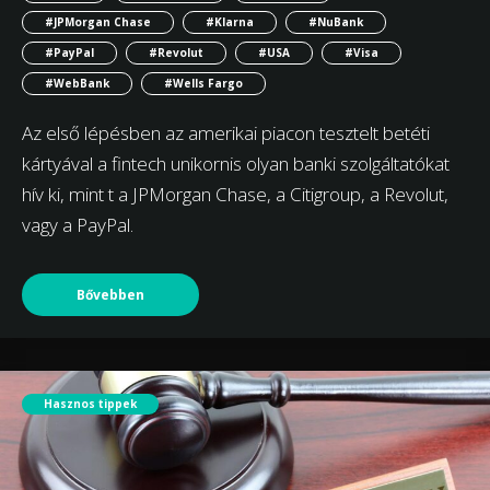
#JPMorgan Chase
#Klarna
#NuBank
#PayPal
#Revolut
#USA
#Visa
#WebBank
#Wells Fargo
Az első lépésben az amerikai piacon tesztelt betéti
kártyával a fintech unikornis olyan banki szolgáltatókat
hív ki, mint t a JPMorgan Chase, a Citigroup, a Revolut,
vagy a PayPal.
Bővebben
Hasznos tippek