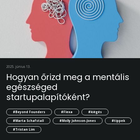
2025. június 13.
Hogyan őrizd meg a mentális
egészséged
startupalapítóként?
#Beyond Founders
#Flexa
#kiégés
#Marta Schafstall
#Molly Johnson-Jones
#tippek
#Tristan Lim