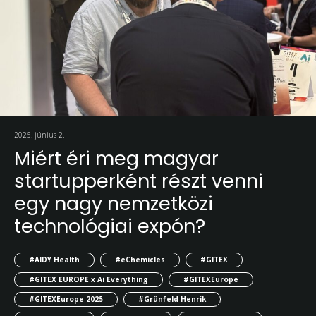
2025. június 2.
Miért éri meg magyar
startupperként részt venni
egy nagy nemzetközi
technológiai expón?
#AIDY Health
#eChemicles
#GITEX
#GITEX EUROPE x Ai Everything
#GITEXEurope
#GITEXEurope 2025
#Grünfeld Henrik