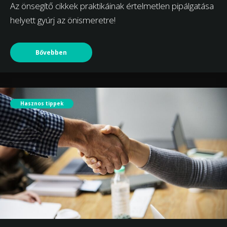
Az önsegítő cikkek praktikáinak értelmetlen pipálgatása
helyett gyúrj az önismeretre!
Bővebben
Hasznos tippek