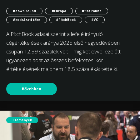
#down round
#Európa
#flat round
#kockázati tőke
#PitchBook
#VC
A PitchBook adatai szerint a lefelé irányuló
cégértékelések aránya 2025 első negyedévében
csupán 12,39 százalék volt – míg két évvel ezelőtt
ugyanezen adat az összes befektetési kör
értékelésének majdnem 18,5 százalékát tette ki.
Bővebben
Események