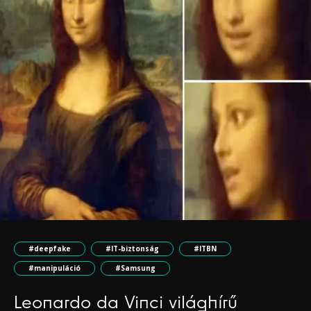
#deepfake
#IT-biztonság
#ITBN
#manipuláció
#Samsung
Leonardo da Vinci világhírű