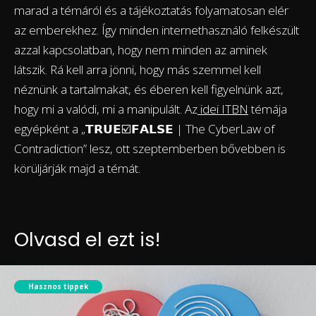
marad a témáról és a tájékoztatás folyamatosan elér
az emberekhez. Így minden internethasználó felkészült
azzal kapcsolatban, hogy nem minden az aminek
látszik. Rá kell arra jönni, hogy más szemmel kell
néznünk a tartalmakat, és éberen kell figyelnünk azt,
hogy mi a valódi, mi a manipulált. Az
idei ITBN
témája
egyépként a „𝗧𝗥𝗨𝗘☑️𝗙𝗔𝗟𝗦𝗘 | The CyberLaw of
Contradiction” lesz, ott szeptemberben bővebben is
körüljárják majd a témát.
Olvasd el ezt is!
Hasznos tippek