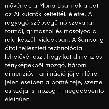
művének, a Mona Lisa-nak arcát
az AI kutatók keltették életre. A
ragyogó szépségű nő szavakat
formál, grimaszol és mosolyog a
róla készült videókban. A Samsung
által fejlesztett technológia
lehetővé teszi, hogy két dimenziós
fényképekből mozgó, három
dimenziós animáció jöjjön létre –
jelen esetben a portré feje, szeme
és szája is mozog – megdöbbentő
élethűen.