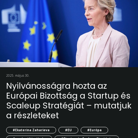
2025. május 30.
Nyilvánosságra hozta az
Európai Bizottság a Startup és
Scaleup Stratégiát – mutatjuk
a részleteket
#Ekaterina Zaharieva
#EU
#Európa