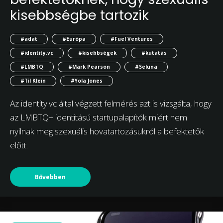
kisebbségbe tartozik
#adat
#Európa
#Fuel Ventures
#identity.vc
#kisebbségek
#kutatás
#LMBTQ
#Mark Pearson
#Seluna
#Til Klein
#Yola Jones
Az identity.vc által végzett felmérés azt is vizsgálta, hogy
az LMBTQ+ identitású startupalapítók miért nem
nyílnak meg szexuális hovatartozásukról a befektetők
előtt.
Bővebben