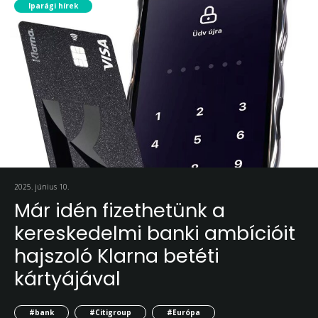
Iparági hírek
2025. június 10.
Már idén fizethetünk a
kereskedelmi banki ambícióit
hajszoló Klarna betéti
kártyájával
#bank
#Citigroup
#Európa