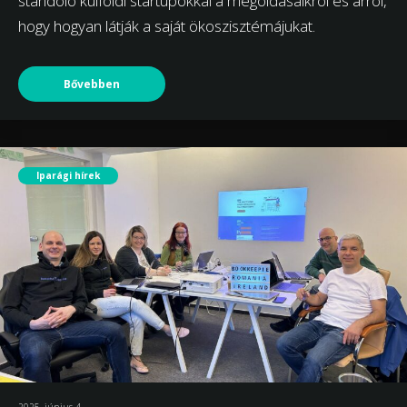
standoló külföldi startupokkal a megoldásaikról és arról,
hogy hogyan látják a saját ökoszisztémájukat.
Bővebben
Iparági hírek
2025. június 4.