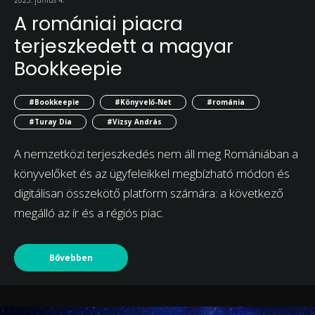
A romániai piacra
terjeszkedett a magyar
Bookkeepie
#Bookkeepie
#Könyvelő-Net
#románia
#Turay Dia
#Vizsy András
A nemzetközi terjeszkedés nem áll meg Romániában a
könyvelőket és az ügyfeleikkel megbízható módon és
digitálisan összekötő platform számára: a következő
megálló az ír és a régiós piac.
Bővebben