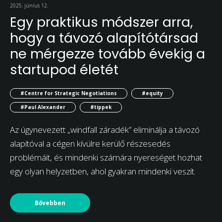
2025. június 12.
Egy praktikus módszer arra,
hogy a távozó alapítótársad
ne mérgezze tovább évekig a
startupod életét
#Centre for Strategic Negotiations
#equity
#Paul Alexander
#tippek
Az úgynevezett „windfall záradék” eliminálja a távozó
alapítóval a cégen kívülre kerülő részesedés
problémáit, és mindenki számára nyereséget hozhat
egy olyan helyzetben, ahol gyakran mindenki veszít.
Bővebben