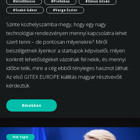
#IntelliSense
#Prefixbox
#Simon István
#Szabó Gábor
#Varga Eszter
Szinte közhelyszámba megy, hogy egy nagy
technológiai rendezvényen mennyi kapcsolatra lehet
szert tenni – de pontosan milyenekre? Miről
beszélgetnek ilyenkor a startupok képviselői, milyen
konkrét lehetőségeket vázolnak fel nekik, és mennyi
időbe telik, mire a cég ebből tényleges hasznot láthat.
Az első GITEX EUROPE kiállítás magyar résztvevőit
kérdeztük.
Bővebben
Hot topic