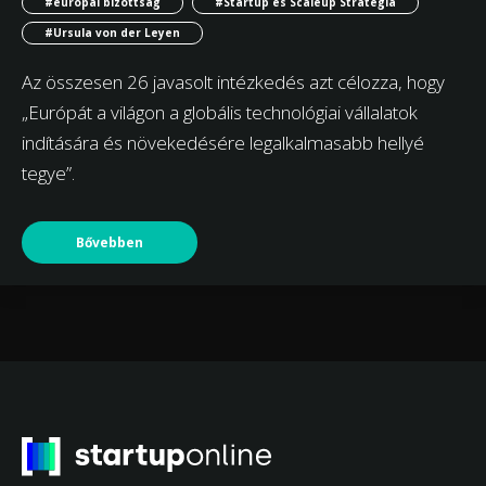
#európai bizottság
#Startup és Scaleup Stratégia
#Ursula von der Leyen
Az összesen 26 javasolt intézkedés azt célozza, hogy
„Európát a világon a globális technológiai vállalatok
indítására és növekedésére legalkalmasabb hellyé
tegye”.
Bővebben