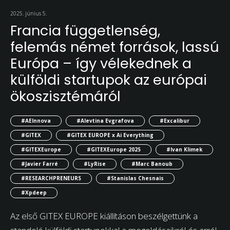
2025. június 5.
Francia függetlenség,
felemás német források, lassú
Európa – így vélekednek a
külföldi startupok az európai
ökoszisztémáról
#AEInnova
#Alevtina Evgrafova
#Excalibur
#GITEX
#GITEX EUROPE x Ai Everything
#GITEXEurope
#GITEXEurope 2025
#Ivan Klimek
#Javier Farré
#LyRise
#Marc Banoub
#RESEARCHPRENEURS
#Stanislas Chesnais
#Xpdeep
Az első GITEX EUROPE kiállításon beszélgettünk a