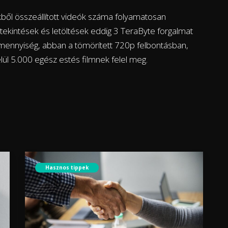
ekből összeállított videók száma folyamatosan
egtekintések és letöltések eddig 3 TeraByte forgalmat
tmennyiség, abban a tömörített 720p felbontásban,
ül 5.000 egész estés filmnek felel meg.
Hasznos tippek