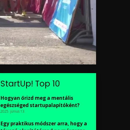
StartUp! Top 10
Hogyan őrizd meg a mentális
egészséged startupalapítóként?
2025. június 13.
Egy praktikus módszer arra, hogy a