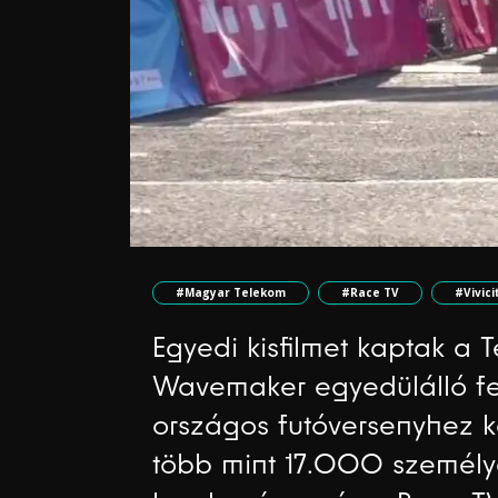
#Magyar Telekom
#Race TV
#Vivici
Egyedi kisfilmet kaptak a T
Wavemaker egyedülálló fe
országos futóversenyhez k
több mint 17.000 személye