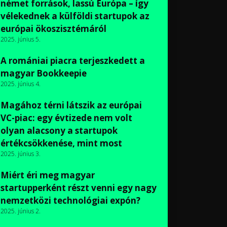
német források, lassú Európa – így
vélekednek a külföldi startupok az
európai ökoszisztémáról
2025. június 5.
A romániai piacra terjeszkedett a
magyar Bookkeepie
2025. június 4.
Magához térni látszik az európai
VC-piac: egy évtizede nem volt
olyan alacsony a startupok
értékcsökkenése, mint most
2025. június 3.
Miért éri meg magyar
startupperként részt venni egy nagy
nemzetközi technológiai expón?
2025. június 2.