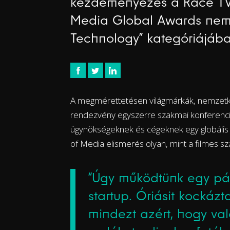
kezdeményezés a Race TV 2
Media Global Awards nemz
Technology” kategóriájába
A megmérettetésen világmárkák, nemzetkö
rendezvény egyszerre szakmai konferenci
ügynökségeknek és cégeknek egy globális
of Media elismerés olyan, mint a filmes
“Úgy működtünk egy pár
startup. Óriásit kockázt
mindezt azért, hogy va