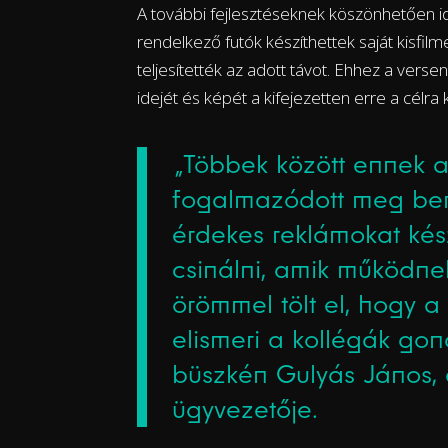
A további fejlesztéseknek köszönhetően 
rendelkező futók készíthettek saját kisfil
teljesítették az adott távot. Ehhez a verse
idejét és képét a kifejezetten erre a célra 
„Többek között ennek a
fogalmazódott meg be
érdekes reklámokat kész
csinálni, amik működne
örömmel tölt el, hogy a
elismeri a kollégák gon
büszkén Gulyás János
ügyvezetője.