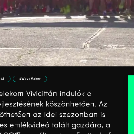
ttá
#WaveMaker
elekom Vivicittán indulók a
jlesztésének köszönhetően. Az
öthetően az idei szezonban is
s emlékvideó talált gazdára, a