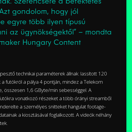
nak. Szerencsére a befektetés
 Azt gondolom, hogy jól
e egyre több ilyen típusú
tani az ügynökségektől” – mondta
emaker Hungary Content
pesztő technikai paraméterek állnak: lassított 120
 a futókról a pálya 4 pontján, mindez a Telekom
be, összesen 1,6 GByte/min sebességgel. A
 futókra vonatkozó részeket a több órányi streamből
enderelte a személyes snitteket hangulat footage-
datainak a kiosztásával foglalkozott. A videók néhány
tek.