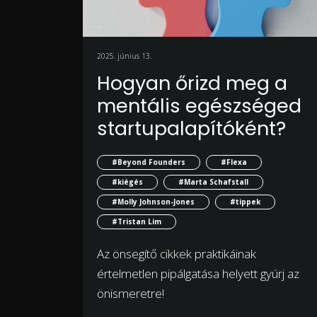
2025. június 13.
Hogyan őrizd meg a
mentális egészséged
startupalapítóként?
#Beyond Founders
#Flexa
#kiégés
#Marta Schafstall
#Molly Johnson-Jones
#tippek
#Tristan Lim
Az önsegítő cikkek praktikáinak
értelmetlen pipálgatása helyett gyúrj az
önismeretre!