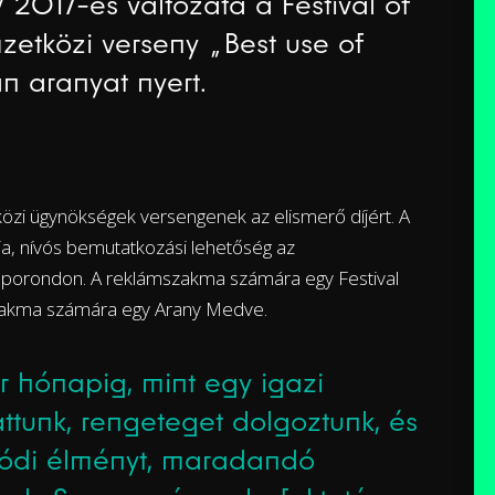
017-es változata a Festival of
etközi verseny „Best use of
n aranyat nyert.
zi ügynökségek versengenek az elismerő díjért. A
a, nívós bemutatkozási lehetőség az
 porondon. A reklámszakma számára egy Festival
 szakma számára egy Arany Medve.
 hónapig, mint egy igazi
attunk, rengeteget dolgoztunk, és
lódi élményt, maradandó