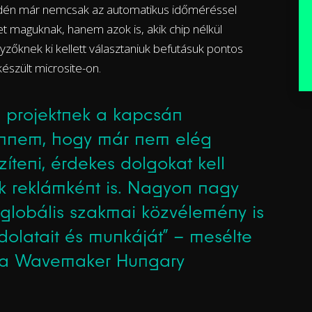
idén már nemcsak az automatikus időméréssel
met maguknak, hanem azok is, akik chip nélkül
nyzőknek ki kellett választaniuk befutásuk pontos
készült microsite-on.
 projektnek a kapcsán
nnem, hogy már nem elég
íteni, érdekes dolgokat kell
k reklámként is. Nagyon nagy
 globális szakmai közvélemény is
dolatait és munkáját” – mesélte
, a Wavemaker Hungary