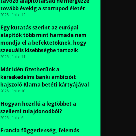
távozó alapítótársad ne mérgezze
tovább évekig a startupod életét
2025. június 12.
Egy kutatás szerint az európai
alapítók több mint harmada nem
mondja el a befektetőknek, hogy
szexuális kisebbségbe tartozik
2025. június 11.
Már idén fizethetünk a
kereskedelmi banki ambícióit
hajszoló Klarna betéti kártyájával
2025. június 10.
Hogyan hozd ki a legtöbbet a
szellemi tulajdonodból?
2025. június 6.
Francia függetlenség, felemás