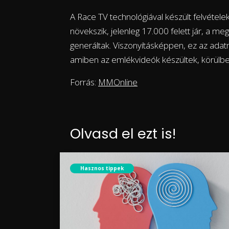
A Race TV technológiával készült felvétel
növekszik, jelenleg 17.000 felett jár, a m
generáltak. Viszonyításképpen, ez az ada
amiben az emlékvideók készültek, körülbel
Forrás:
MMOnline
Olvasd el ezt is!
Hasznos tippek