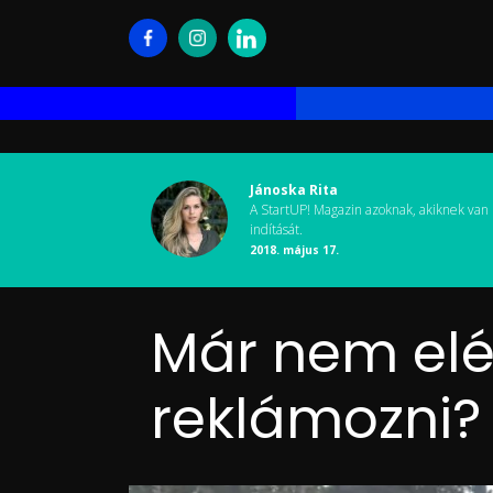
Jánoska Rita
A StartUP! Magazin azoknak, akiknek van 
indítását.
2018. május 17.
Már nem elé
reklámozni?