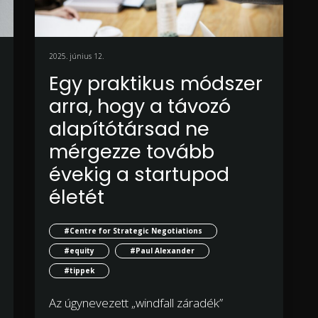
2025. június 12.
Egy praktikus módszer
arra, hogy a távozó
alapítótársad ne
mérgezze tovább
évekig a startupod
életét
#Centre for Strategic Negotiations
#equity
#Paul Alexander
#tippek
Az úgynevezett „windfall záradék”