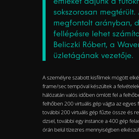
emléket adjunk a futók
sokszorosan megtérült.
megfontolt arányban, d
fellépésre lehet számí
Beliczki Róbert, a Wav
üzletágának vezetője.
A személyre szabott kisfilmek mögött elké
frame/sec tempóval készültek a felvételek
hálózatán valós időben ömlött fel a felhő
felhőben 200 virtuális gép vágta az egyes
további 200 virtuális gép fűzte össze és r
dzsel, további egy instance a 400 gép fela
órán belül tízezres mennyiségben elkészül