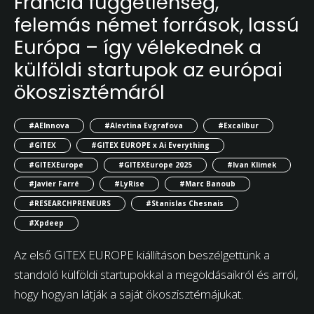
Francia függetlenség,
felemás német források, lassú
Európa – így vélekednek a
külföldi startupok az európai
ökoszisztémáról
#AEInnova
#Alevtina Evgrafova
#Excalibur
#GITEX
#GITEX EUROPE x Ai Everything
#GITEXEurope
#GITEXEurope 2025
#Ivan Klimek
#Javier Farré
#LyRise
#Marc Banoub
#RESEARCHPRENEURS
#Stanislas Chesnais
#Xpdeep
Az első GITEX EUROPE kiállításon beszélgettünk a
standoló külföldi startupokkal a megoldásaikról és arról,
hogy hogyan látják a saját ökoszisztémájukat.