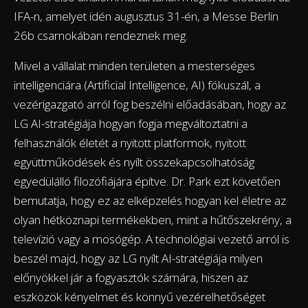
IFA-n, amelyet idén augusztus 31-én, a Messe Berlin
26b csarnokában rendeznek meg.
Mivel a vállalat minden területen a mesterséges
intelligenciára (Artificial Intelligence, AI) fókuszál, a
vezérigazgató arról fog beszélni előadásában, hogy az
LG AI-stratégiája hogyan fogja megváltoztatni a
felhasználók életét a nyitott platformok, nyitott
együttműködések és nyílt összekapcsolhatóság
egyedülálló filozófiájára építve. Dr. Park ezt követően
bemutatja, hogy ez az elképzelés hogyan kel életre az
olyan hétköznapi termékekben, mint a hűtőszekrény, a
televízió vagy a mosógép. A technológiai vezető arról is
beszél majd, hogy az LG nyílt AI-stratégiája milyen
előnyökkel jár a fogyasztók számára, hiszen az
eszközök kényelmet és könnyű vezérelhetőséget