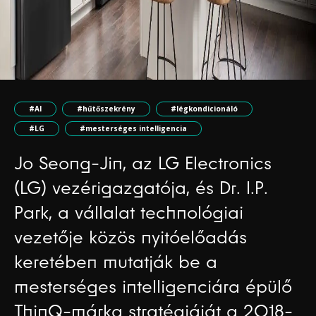
#AI
#hűtőszekrény
#légkondicionáló
#LG
#mesterséges intelligencia
Jo Seong-Jin, az LG Electronics
(LG) vezérigazgatója, és Dr. I.P.
Park, a vállalat technológiai
vezetője közös nyitóelőadás
keretében mutatják be a
mesterséges intelligenciára épülő
ThinQ-márka stratégiáját a 2018-