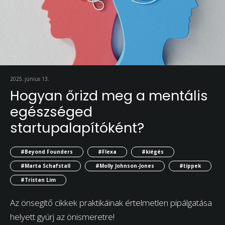
2025. június 13.
Hogyan őrizd meg a mentális
egészséged
startupalapítóként?
#Beyond Founders
#Flexa
#kiégés
#Marta Schafstall
#Molly Johnson-Jones
#tippek
#Tristan Lim
Az önsegítő cikkek praktikáinak értelmetlen pipálgatása
helyett gyúrj az önismeretre!