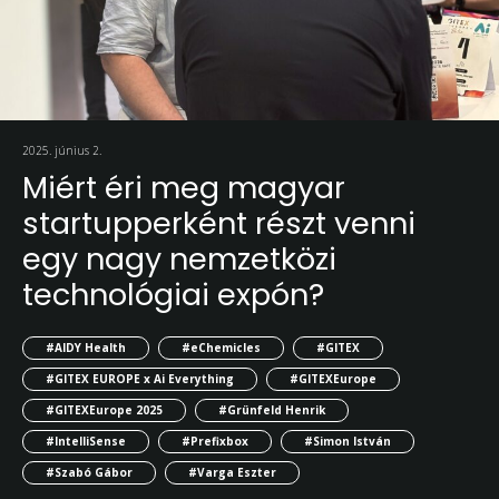
2025. június 2.
Miért éri meg magyar
startupperként részt venni
egy nagy nemzetközi
technológiai expón?
#AIDY Health
#eChemicles
#GITEX
#GITEX EUROPE x Ai Everything
#GITEXEurope
#GITEXEurope 2025
#Grünfeld Henrik
#IntelliSense
#Prefixbox
#Simon István
#Szabó Gábor
#Varga Eszter