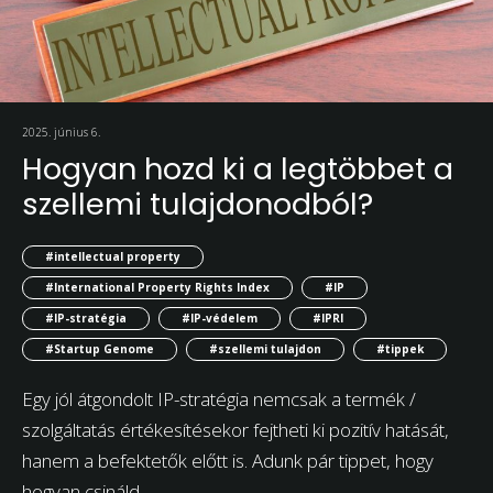
2025. június 6.
Hogyan hozd ki a legtöbbet a
szellemi tulajdonodból?
#intellectual property
#International Property Rights Index
#IP
#IP-stratégia
#IP-védelem
#IPRI
#Startup Genome
#szellemi tulajdon
#tippek
Egy jól átgondolt IP-stratégia nemcsak a termék /
szolgáltatás értékesítésekor fejtheti ki pozitív hatását,
hanem a befektetők előtt is. Adunk pár tippet, hogy
hogyan csináld.