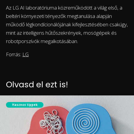
Az LG AI laboratóriuma közreműködött a világ első, a
beltéri környezeti tényezők megtanulása alapján
működő légkondícionálójának kifejlesztésében csakúgy,
mint az intelligens hűtőszekrények, mosógépek és
robotporszívók megalkotásában.
Forrás:
LG
Olvasd el ezt is!
Hasznos tippek