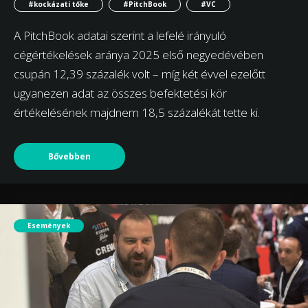
#kockázati tőke
#PitchBook
#VC
A PitchBook adatai szerint a lefelé irányuló
cégértékelések aránya 2025 első negyedévében
csupán 12,39 százalék volt – míg két évvel ezelőtt
ugyanezen adat az összes befektetési kör
értékelésének majdnem 18,5 százalékát tette ki.
Bővebben
Események