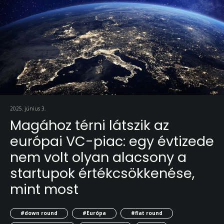
2025. június 3.
Magához térni látszik az
európai VC-piac: egy évtizede
nem volt olyan alacsony a
startupok értékcsökkenése,
mint most
#down round
#Európa
#flat round