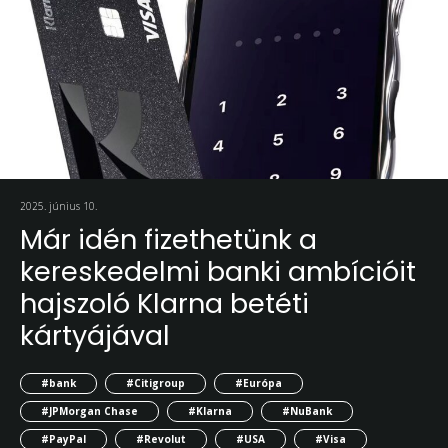
2025. június 10.
Már idén fizethetünk a
kereskedelmi banki ambícióit
hajszoló Klarna betéti
kártyájával
#bank
#Citigroup
#Európa
#JPMorgan Chase
#Klarna
#NuBank
#PayPal
#Revolut
#USA
#Visa