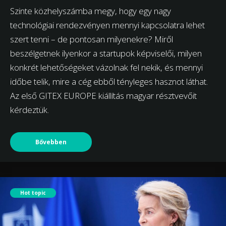
Szinte közhelyszámba megy, hogy egy nagy
technológiai rendezvényen mennyi kapcsolatra lehet
szert tenni – de pontosan milyenekre? Miről
beszélgetnek ilyenkor a startupok képviselői, milyen
konkrét lehetőségeket vázolnak fel nekik, és mennyi
időbe telik, mire a cég ebből tényleges hasznot láthat.
Az első GITEX EUROPE kiállítás magyar résztvevőit
kérdeztük.
Bővebben
Hot topic