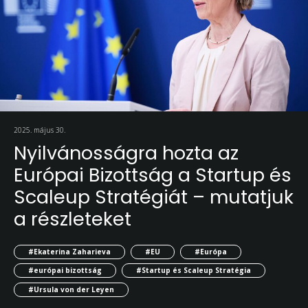
2025. május 30.
Nyilvánosságra hozta az
Európai Bizottság a Startup és
Scaleup Stratégiát – mutatjuk
a részleteket
#Ekaterina Zaharieva
#EU
#Európa
#európai bizottság
#Startup és Scaleup Stratégia
#Ursula von der Leyen