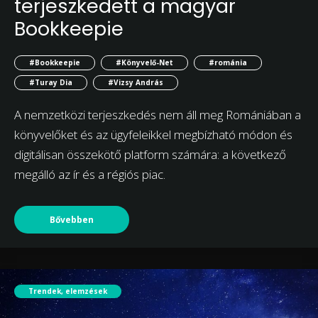
terjeszkedett a magyar
Bookkeepie
#Bookkeepie
#Könyvelő-Net
#románia
#Turay Dia
#Vizsy András
A nemzetközi terjeszkedés nem áll meg Romániában a
könyvelőket és az ügyfeleikkel megbízható módon és
digitálisan összekötő platform számára: a következő
megálló az ír és a régiós piac.
Bővebben
Trendek, elemzések