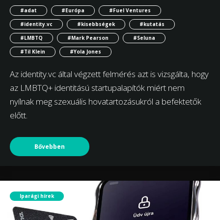
#adat
#Európa
#Fuel Ventures
#identity.vc
#kisebbségek
#kutatás
#LMBTQ
#Mark Pearson
#Seluna
#Til Klein
#Yola Jones
Az identity.vc által végzett felmérés azt is vizsgálta, hogy
az LMBTQ+ identitású startupalapítók miért nem
nyílnak meg szexuális hovatartozásukról a befektetők
előtt.
Bővebben
Iparági hírek