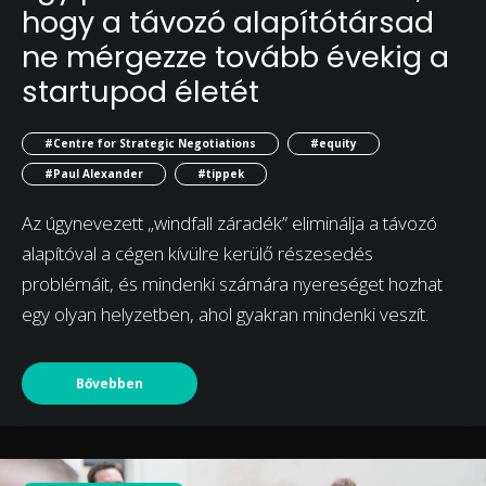
hogy a távozó alapítótársad
ne mérgezze tovább évekig a
startupod életét
#Centre for Strategic Negotiations
#equity
#Paul Alexander
#tippek
Az úgynevezett „windfall záradék” eliminálja a távozó
alapítóval a cégen kívülre kerülő részesedés
problémáit, és mindenki számára nyereséget hozhat
egy olyan helyzetben, ahol gyakran mindenki veszít.
Bővebben