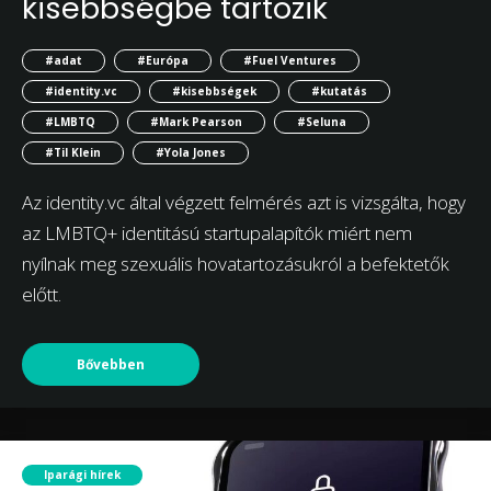
kisebbségbe tartozik
#adat
#Európa
#Fuel Ventures
#identity.vc
#kisebbségek
#kutatás
#LMBTQ
#Mark Pearson
#Seluna
#Til Klein
#Yola Jones
Az identity.vc által végzett felmérés azt is vizsgálta, hogy
az LMBTQ+ identitású startupalapítók miért nem
nyílnak meg szexuális hovatartozásukról a befektetők
előtt.
Bővebben
Iparági hírek