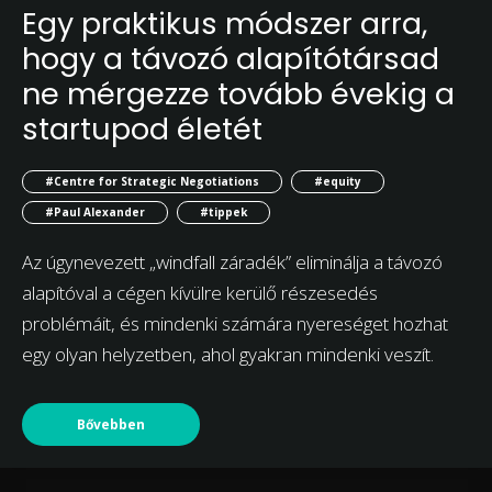
Egy praktikus módszer arra,
hogy a távozó alapítótársad
ne mérgezze tovább évekig a
startupod életét
#Centre for Strategic Negotiations
#equity
#Paul Alexander
#tippek
Az úgynevezett „windfall záradék” eliminálja a távozó
alapítóval a cégen kívülre kerülő részesedés
problémáit, és mindenki számára nyereséget hozhat
egy olyan helyzetben, ahol gyakran mindenki veszít.
Bővebben