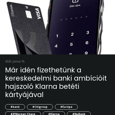
2025. június 10.
Már idén fizethetünk a
kereskedelmi banki ambícióit
hajszoló Klarna betéti
kártyájával
#bank
#Citigroup
#Európa
#JPMorgan Chase
#Klarna
#NuBank