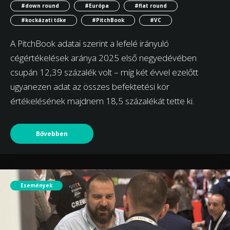
#down round
#Európa
#flat round
#kockázati tőke
#PitchBook
#VC
A PitchBook adatai szerint a lefelé irányuló
cégértékelések aránya 2025 első negyedévében
csupán 12,39 százalék volt – míg két évvel ezelőtt
ugyanezen adat az összes befektetési kör
értékelésének majdnem 18,5 százalékát tette ki.
Bővebben
Események