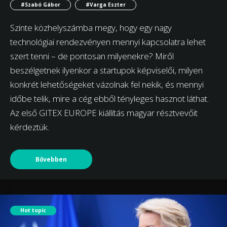
#Szabó Gábor
#Varga Eszter
Szinte közhelyszámba megy, hogy egy nagy
technológiai rendezvényen mennyi kapcsolatra lehet
szert tenni – de pontosan milyenekre? Miről
beszélgetnek ilyenkor a startupok képviselői, milyen
konkrét lehetőségeket vázolnak fel nekik, és mennyi
időbe telik, mire a cég ebből tényleges hasznot láthat.
Az első GITEX EUROPE kiállítás magyar résztvevőit
kérdeztük.
Bővebben
Hot topic