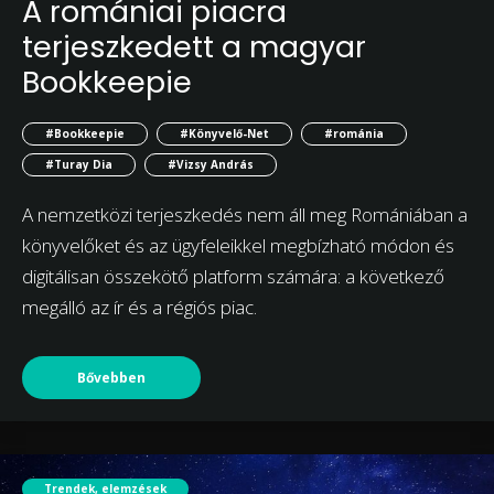
A romániai piacra
terjeszkedett a magyar
Bookkeepie
#Bookkeepie
#Könyvelő-Net
#románia
#Turay Dia
#Vizsy András
A nemzetközi terjeszkedés nem áll meg Romániában a
könyvelőket és az ügyfeleikkel megbízható módon és
digitálisan összekötő platform számára: a következő
megálló az ír és a régiós piac.
Bővebben
Trendek, elemzések