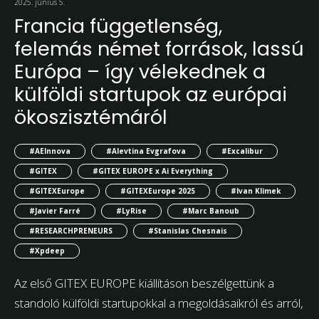
2025. június 5.
Francia függetlenség,
felemás német források, lassú
Európa – így vélekednek a
külföldi startupok az európai
ökoszisztémáról
#AEInnova
#Alevtina Evgrafova
#Excalibur
#GITEX
#GITEX EUROPE x Ai Everything
#GITEXEurope
#GITEXEurope 2025
#Ivan Klimek
#Javier Farré
#LyRise
#Marc Banoub
#RESEARCHPRENEURS
#Stanislas Chesnais
#Xpdeep
Az első GITEX EUROPE kiállításon beszélgettünk a
standoló külföldi startupokkal a megoldásaikról és arról,