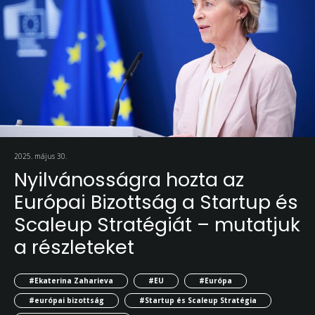
2025. május 30.
Nyilvánosságra hozta az
Európai Bizottság a Startup és
Scaleup Stratégiát – mutatjuk
a részleteket
#Ekaterina Zaharieva
#EU
#Európa
#európai bizottság
#Startup és Scaleup Stratégia