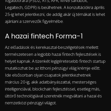
fogadóórára (PSD2, RTS, AFR, MNB sandbox,
Legaltech, GDPR) is beülhetnek. A konzultációkra április
25-ig lehet jelentkezni, de addig akár új témákat is lehet
ajánlani a szervezők figyelmébe.
A hazai fintech Forma-1
Az előadások és kerekasztal-beszélgetések mellett
természetesen a legjobb hazai fintech fejlesztések is
helyet kapnak. A tizenkét legígéretesebb fintech startup
mutatkozhat be az itthoni pénzügyi világ krémje előtt.
Ide elsősorban olyan csapatok jelentkezhetnek
március 20-ig, akik adatbányászattal, mesterséges
intelligenciával, blockchain fejlesztéssel, esetleg más,
úttörő technológiával szeretnék megváltani a hazai és
nemzetközi pénzügyi világot.