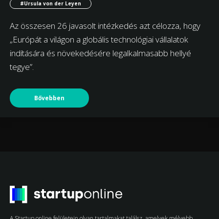
#Ursula von der Leyen
Az összesen 26 javasolt intézkedés azt célozza, hogy
„Európát a világon a globális technológiai vállalatok
indítására és növekedésére legalkalmasabb hellyé
tegye”.
Bővebben
A Startup online felületein olyan tartalmakat találsz, amelyek mélyebb