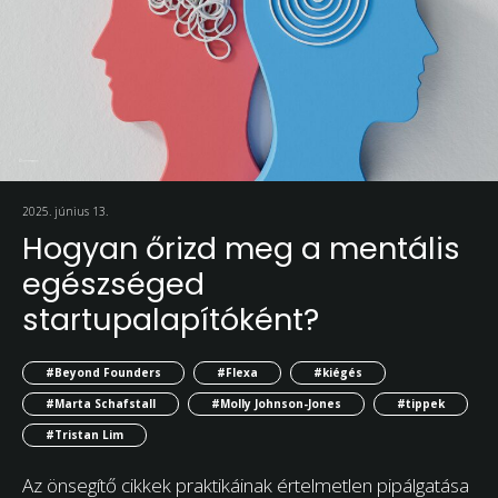
2025. június 13.
Hogyan őrizd meg a mentális
egészséged
startupalapítóként?
#Beyond Founders
#Flexa
#kiégés
#Marta Schafstall
#Molly Johnson-Jones
#tippek
#Tristan Lim
Az önsegítő cikkek praktikáinak értelmetlen pipálgatása