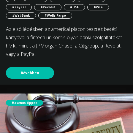
#PayPal
#Revolut
#USA
#Visa
#WebBank
#Wells Fargo
Az első lépésben az amerikai piacon tesztelt betéti
kártyával a fintech unikornis olyan banki szolgáltatókat
hív ki, mint t a JPMorgan Chase, a Citigroup, a Revolut,
vagy a PayPal.
Bővebben
Hasznos tippek