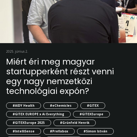
2025. június 2.
Miért éri meg magyar
startupperként részt venni
egy nagy nemzetközi
technológiai expón?
#AIDY Health
#eChemicles
#GITEX
#GITEX EUROPE x Ai Everything
#GITEXEurope
#GITEXEurope 2025
#Grünfeld Henrik
#IntelliSense
#Prefixbox
#Simon István