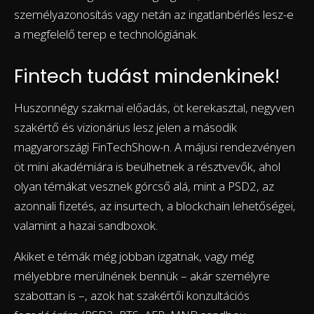
személyazonosítás vagy netán az ingatlanbérlés lesz-e
a megfelelő terep e technológiának.
Fintech tudást mindenkinek!
Huszonnégy szakmai előadás, öt kerekasztal, negyven
szakértő és vizionárius lesz jelen a második
magyarországi FinTechShow-n. A májusi rendezvényen
öt mini akadémiára is beülhetnek a résztvevők, ahol
olyan témákat vesznek górcső alá, mint a PSD2, az
azonnali fizetés, az insurtech, a blockchain lehetőségei,
valamint a hazai sandboxok.
Akiket e témák még jobban izgatnak, vagy még
mélyebbre merülnének bennük – akár személyre
szabottan is –, azok hat szakértői konzultációs