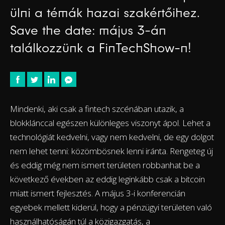
ülni a témák hazai szakértőihez.
Save the date: május 3-án
találkozzünk a FinTechShow-n!
Mindenki, aki csak a fintech szcénában utazik, a
blokklánccal egészen különleges viszonyt ápol. Lehet a
technológiát kedvelni, vagy nem kedvelni, de egy dolgot
nem lehet tenni: közömbösnek lenni iránta. Rengeteg új
és eddig még nem ismert területen robbanhat be a
következő években az eddig leginkább csak a bitcoin
miatt ismert fejlesztés. A május 3-i konferencián
egyebek mellett kiderül, hogy a pénzügyi területen való
használhatóságán túl a közigazgatás, a