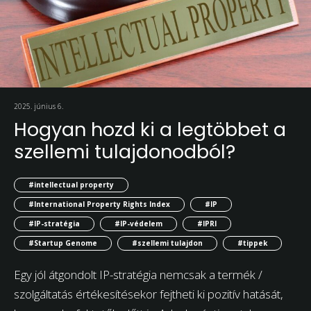
2025. június 6.
Hogyan hozd ki a legtöbbet a
szellemi tulajdonodból?
#intellectual property
#International Property Rights Index
#IP
#IP-stratégia
#IP-védelem
#IPRI
#Startup Genome
#szellemi tulajdon
#tippek
Egy jól átgondolt IP-stratégia nemcsak a termék /
szolgáltatás értékesítésekor fejtheti ki pozitív hatását,