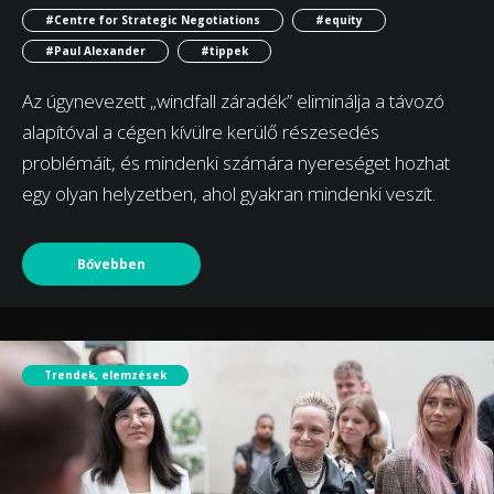
#Centre for Strategic Negotiations
#equity
#Paul Alexander
#tippek
Az úgynevezett „windfall záradék” eliminálja a távozó
alapítóval a cégen kívülre kerülő részesedés
problémáit, és mindenki számára nyereséget hozhat
egy olyan helyzetben, ahol gyakran mindenki veszít.
Bővebben
Trendek, elemzések