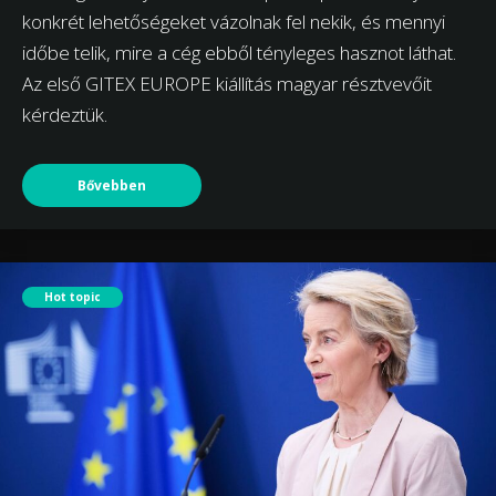
konkrét lehetőségeket vázolnak fel nekik, és mennyi
időbe telik, mire a cég ebből tényleges hasznot láthat.
Az első GITEX EUROPE kiállítás magyar résztvevőit
kérdeztük.
Bővebben
Hot topic