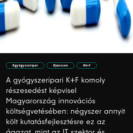
#gyógyszeripar
#Janssen
#k+f
A gyógyszeripari K+F komoly
részesedést képvisel
Magyarország innovációs
költségvetésében: négyszer annyit
költ kutatásfejlesztésre ez az
ágazat, mint az IT szektor és