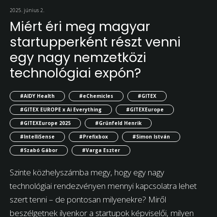
2025. június 2.
Miért éri meg magyar
startupperként részt venni
egy nagy nemzetközi
technológiai expón?
#AIDY Health
#eChemicles
#GITEX
#GITEX EUROPE x Ai Everything
#GITEXEurope
#GITEXEurope 2025
#Grünfeld Henrik
#IntelliSense
#Prefixbox
#Simon István
#Szabó Gábor
#Varga Eszter
Szinte közhelyszámba megy, hogy egy nagy
technológiai rendezvényen mennyi kapcsolatra lehet
szert tenni – de pontosan milyenekre? Miről
beszélgetnek ilyenkor a startupok képviselői, milyen