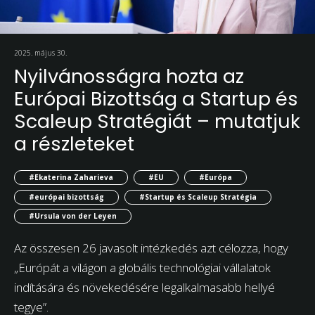
2025. május 30.
Nyilvánosságra hozta az
Európai Bizottság a Startup és
Scaleup Stratégiát – mutatjuk
a részleteket
#Ekaterina Zaharieva
#EU
#Európa
#európai bizottság
#Startup és Scaleup Stratégia
#Ursula von der Leyen
Az összesen 26 javasolt intézkedés azt célozza, hogy
„Európát a világon a globális technológiai vállalatok
indítására és növekedésére legalkalmasabb hellyé
tegye”.