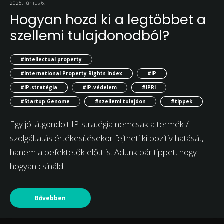
2025. június 6.
Hogyan hozd ki a legtöbbet a
szellemi tulajdonodból?
#intellectual property
#International Property Rights Index
#IP
#IP-stratégia
#IP-védelem
#IPRI
#Startup Genome
#szellemi tulajdon
#tippek
Egy jól átgondolt IP-stratégia nemcsak a termék /
szolgáltatás értékesítésekor fejtheti ki pozitív hatását,
hanem a befektetők előtt is. Adunk pár tippet, hogy
hogyan csináld.
Bővebben