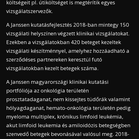
költségeit pl. útiköltséget is megtérítik egyes
vizsgálatszervezők.
A Janssen kutatásfejlesztés 2018-ban mintegy 150
vizsgálati helyszínen végzett klinikai vizsgálatokat.
Ezekben a vizsgálatokban 420 beteget kezeltek
vizsgálati készítménnyel, amelyhez hozzáadható a
szerződéses partnereken keresztül futó
vizsgálatokban kezelt betegek száma.
A Janssen magyarországi klinikai kutatási
portfóliója az onkológia területén
prosztatadaganat, nem kissejtes tüdőrák valamint
hólyagdaganat, hemato-onkológia területén pedig
myeloma multiplex, krónikus limfoid leukémia,
akut limfoid leukemia és amiloidózis betegségben
szenvedő betegek bevonásával valósul meg. 2018-