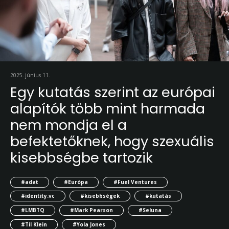
2025. június 11.
Egy kutatás szerint az európai
alapítók több mint harmada
nem mondja el a
befektetőknek, hogy szexuális
kisebbségbe tartozik
#adat
#Európa
#Fuel Ventures
#identity.vc
#kisebbségek
#kutatás
#LMBTQ
#Mark Pearson
#Seluna
#Til Klein
#Yola Jones