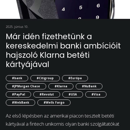
2025. június 10.
Már idén fizethetünk a
kereskedelmi banki ambícióit
hajszoló Klarna betéti
kártyájával
#bank
#Citigroup
#Európa
#JPMorgan Chase
#Klarna
#NuBank
#PayPal
#Revolut
#USA
#Visa
#WebBank
#Wells Fargo
Az első lépésben az amerikai piacon tesztelt betéti
kártyával a fintech unikornis olyan banki szolgáltatókat