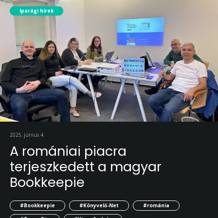
Iparági hírek
2025. június 4.
A romániai piacra
terjeszkedett a magyar
Bookkeepie
#Bookkeepie
#Könyvelő-Net
#románia