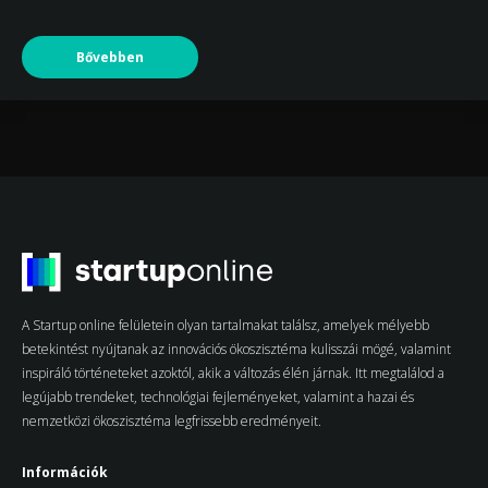
Bővebben
A Startup online felületein olyan tartalmakat találsz, amelyek mélyebb
betekintést nyújtanak az innovációs ökoszisztéma kulisszái mögé, valamint
inspiráló történeteket azoktól, akik a változás élén járnak. Itt megtalálod a
legújabb trendeket, technológiai fejleményeket, valamint a hazai és
nemzetközi ökoszisztéma legfrissebb eredményeit.
Információk