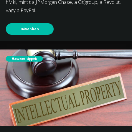
hív ki, mint t a JPMorgan Chase, a Citigroup, a Revolut,
vagy a PayPal.
Bővebben
Hasznos tippek