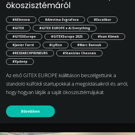
ökoszisztémáról
#AEInnova
#Alevtina Evgrafova
#Excalibur
#GITEX
#GITEX EUROPE x Ai Everything
#GITEXEurope
#GITEXEurope 2025
#Ivan Klimek
#Javier Farré
#LyRise
#Marc Banoub
#RESEARCHPRENEURS
#Stanislas Chesnais
#Xpdeep
Az első GITEX EUROPE kiállításon beszélgettünk a
standoló külföldi startupokkal a megoldásaikról és arról,
hogy hogyan látják a saját ökoszisztémájukat.
Bővebben