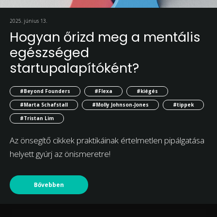
2025. június 13.
Hogyan őrizd meg a mentális
egészséged
startupalapítóként?
#Beyond Founders
#Flexa
#kiégés
#Marta Schafstall
#Molly Johnson-Jones
#tippek
#Tristan Lim
Az önsegítő cikkek praktikáinak értelmetlen pipálgatása
helyett gyúrj az önismeretre!
Bővebben