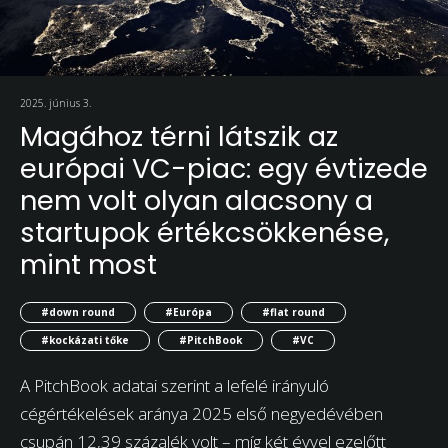
2025. június 3.
Magához térni látszik az
európai VC-piac: egy évtizede
nem volt olyan alacsony a
startupok értékcsökkenése,
mint most
#down round
#Európa
#flat round
#kockázati tőke
#PitchBook
#VC
A PitchBook adatai szerint a lefelé irányuló
cégértékelések aránya 2025 első negyedévében
csupán 12,39 százalék volt – míg két évvel ezelőtt