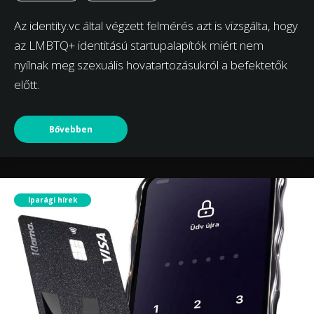
Az identity.vc által végzett felmérés azt is vizsgálta, hogy
az LMBTQ+ identitású startupalapítók miért nem
nyílnak meg szexuális hovatartozásukról a befektetők
előtt.
Bővebben
Iparági hírek