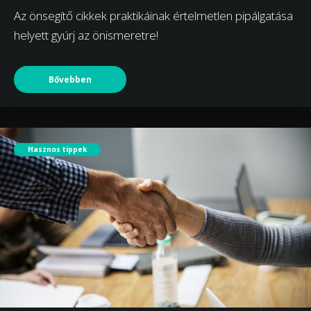
Az önsegítő cikkek praktikáinak értelmetlen pipálgatása
helyett gyúrj az önismeretre!
Bővebben
Hasznos tippek