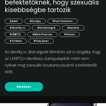
befektetőknek, hogy szexuális
kisebbségbe tartozik
#adat
#Európa
#Fuel Ventures
#identity.vc
#kisebbségek
#kutatás
#LMBTQ
#Mark Pearson
#Seluna
#Til Klein
#Yola Jones
Az identity.vc által végzett felmérés azt is vizsgálta, hogy
az LMBTQ+ identitású startupalapítók miért nem
nyílnak meg szexuális hovatartozásukról a befektetők
előtt.
Bővebben