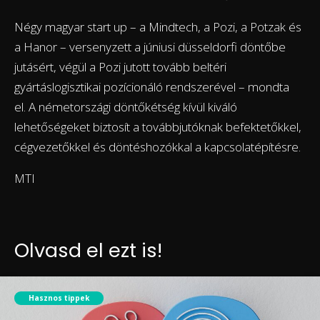
Négy magyar start up – a Mindtech, a Pozi, a Potzak és
a Hanor – versenyzett a júniusi düsseldorfi döntőbe
jutásért, végül a Pozi jutott tovább beltéri
gyártáslogisztikai pozícionáló rendszerével – mondta
el. A németországi döntőkétség kívül kiváló
lehetőségeket biztosít a továbbjutóknak befektetőkkel,
cégvezetőkkel és döntéshozókkal a kapcsolatépítésre.
MTI
Olvasd el ezt is!
Hasznos tippek