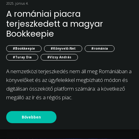
2025. június 4.
A romániai piacra
terjeszkedett a magyar
Bookkeepie
#Bookkeepie
#Könyvelő-Net
#románia
#Turay Dia
#Vizsy András
A nemzetközi terjeszkedés nem áll meg Romániában a
könyvelőket és az ügyfeleikkel megbízható módon és
digitálisan összekötő platform számára: a következő
megálló az ír és a régiós piac.
Bővebben