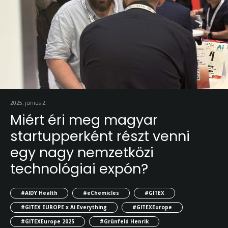
2025. június 2.
Miért éri meg magyar
startupperként részt venni
egy nagy nemzetközi
technológiai expón?
#AIDY Health
#eChemicles
#GITEX
#GITEX EUROPE x Ai Everything
#GITEXEurope
#GITEXEurope 2025
#Grünfeld Henrik