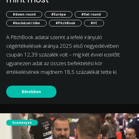
#down round
#Európa
#flat round
#kockázati tőke
#PitchBook
#VC
A PitchBook adatai szerint a lefelé irányuló
cégértékelések aránya 2025 első negyedévében
csupán 12,39 százalék volt – míg két évvel ezelőtt
ugyanezen adat az összes befektetési kör
értékelésének majdnem 18,5 százalékát tette ki.
Bővebben
Események