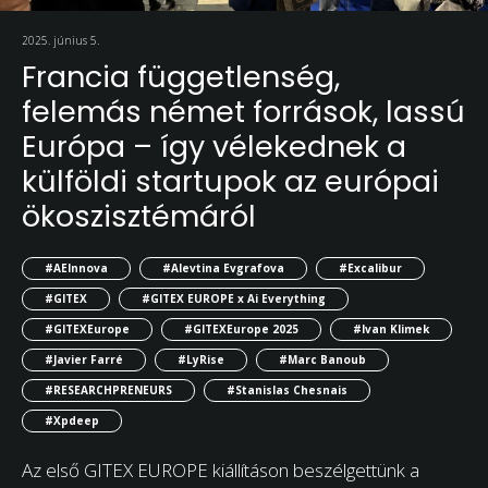
2025. június 5.
Francia függetlenség,
felemás német források, lassú
Európa – így vélekednek a
külföldi startupok az európai
ökoszisztémáról
#AEInnova
#Alevtina Evgrafova
#Excalibur
#GITEX
#GITEX EUROPE x Ai Everything
#GITEXEurope
#GITEXEurope 2025
#Ivan Klimek
#Javier Farré
#LyRise
#Marc Banoub
#RESEARCHPRENEURS
#Stanislas Chesnais
#Xpdeep
Az első GITEX EUROPE kiállításon beszélgettünk a