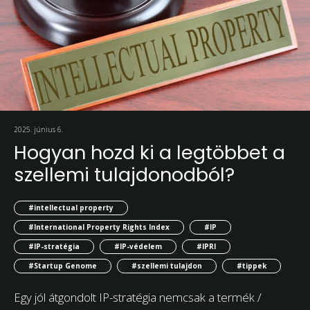
2025. június 6.
Hogyan hozd ki a legtöbbet a
szellemi tulajdonodból?
#intellectual property
#International Property Rights Index
#IP
#IP-stratégia
#IP-védelem
#IPRI
#Startup Genome
#szellemi tulajdon
#tippek
Egy jól átgondolt IP-stratégia nemcsak a termék /