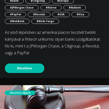
#bank
#Citigroup
#Európa
#JPMorgan Chase
#Klarna
#NuBank
#PayPal
#Revolut
#USA
#Visa
#WebBank
#Wells Fargo
Az első lépésben az amerikai piacon tesztelt betéti
kártyával a fintech unikornis olyan banki szolgáltatókat
hív ki, mint t a JPMorgan Chase, a Citigroup, a Revolut,
vagy a PayPal.
Bővebben
Hasznos tippek