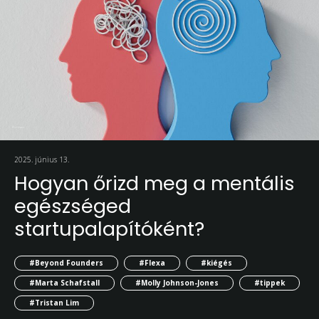
2025. június 13.
Hogyan őrizd meg a mentális
egészséged
startupalapítóként?
#Beyond Founders
#Flexa
#kiégés
#Marta Schafstall
#Molly Johnson-Jones
#tippek
#Tristan Lim