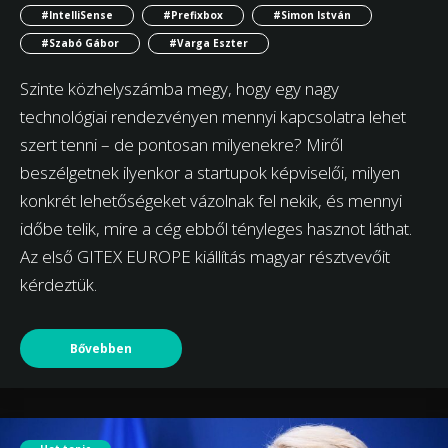
#IntelliSense
#Prefixbox
#Simon István
#Szabó Gábor
#Varga Eszter
Szinte közhelyszámba megy, hogy egy nagy
technológiai rendezvényen mennyi kapcsolatra lehet
szert tenni – de pontosan milyenekre? Miről
beszélgetnek ilyenkor a startupok képviselői, milyen
konkrét lehetőségeket vázolnak fel nekik, és mennyi
időbe telik, mire a cég ebből tényleges hasznot láthat.
Az első GITEX EUROPE kiállítás magyar résztvevőit
kérdeztük.
Bővebben