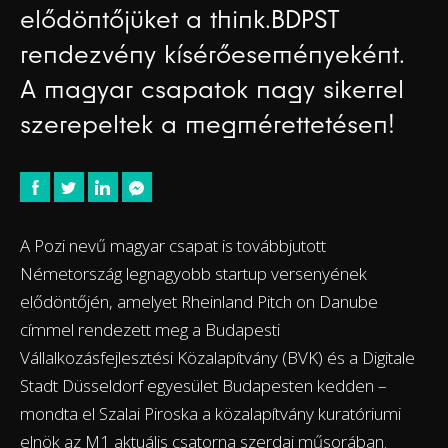
elődöntőjüket a think.BDPST
rendezvény kísérőeseményeként.
A magyar csapatok nagy sikerrel
szerepeltek a megmérettetésen!
A Pozi nevű magyar csapat is továbbjutott
Németország legnagyobb startup versenyének
elődöntőjén, amelyet Rheinland Pitch on Danube
címmel rendezett meg a Budapesti
Vállalkozásfejlesztési Közalapítvány (BVK) és a Digitale
Stadt Düsseldorf egyesület Budapesten kedden –
mondta el Szalai Piroska a közalapítvány kuratóriumi
elnök az M1 aktuális csatorna szerdai műsorában.