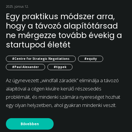
2025. június 12.
Egy praktikus módszer arra,
hogy a távozó alapítótársad
ne mérgezze tovább évekig a
startupod életét
#Centre for Strategic Negotiations
#equity
#Paul Alexander
#tippek
Az úgynevezett „windfall záradék” eliminálja a távozó
alapítóval a cégen kívülre kerülő részesedés
problémáit, és mindenki számára nyereséget hozhat
egy olyan helyzetben, ahol gyakran mindenki veszít.
Bővebben