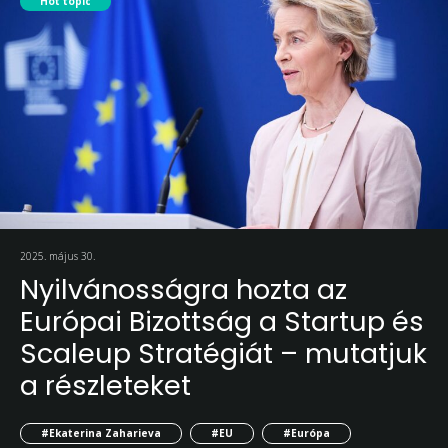
Hot topic
2025. május 30.
Nyilvánosságra hozta az
Európai Bizottság a Startup és
Scaleup Stratégiát – mutatjuk
a részleteket
#Ekaterina Zaharieva
#EU
#Európa