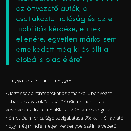
az önvezető autók, a
csatlakoztathatóság és az e-
mobilitás kérdése, ennek
ellenére, egyetlen márka sem
emelkedett még ki és állt a
globális piac élére”
–magyarázta Schannen Frigyes.
A legfrissebb rangsorokat az amerikai Uber vezeti,
habár a szavazók “csupán” 46%-a ismeri, majd
következik a francia BlaBlacar 20%-kal és végül a
német Daimler car2go szolgáltatása 9%-kal. „Jól látható,
hogy még mindig megéri versenybe szállni a vezető