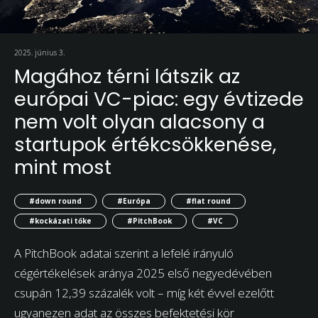
2025. június 3.
Magához térni látszik az
európai VC-piac: egy évtizede
nem volt olyan alacsony a
startupok értékcsökkenése,
mint most
#down round
#Európa
#flat round
#kockázati tőke
#PitchBook
#VC
A PitchBook adatai szerint a lefelé irányuló
cégértékelések aránya 2025 első negyedévében
csupán 12,39 százalék volt – míg két évvel ezelőtt
ugyanezen adat az összes befektetési kör