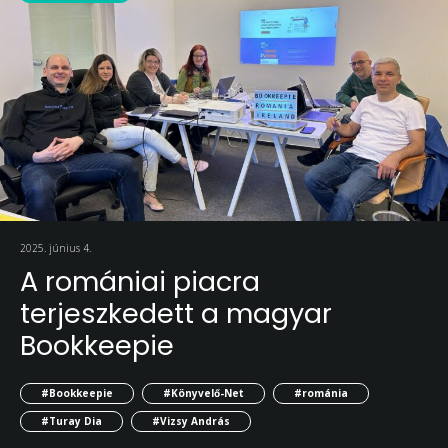
2025. június 4.
A romániai piacra
terjeszkedett a magyar
Bookkeepie
#Bookkeepie
#Könyvelő-Net
#románia
#Turay Dia
#Vizsy András