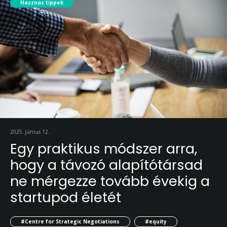
Hasznos tippek
2025. június 12.
Egy praktikus módszer arra,
hogy a távozó alapítótársad
ne mérgezze tovább évekig a
startupod életét
#Centre for Strategic Negotiations
#equity