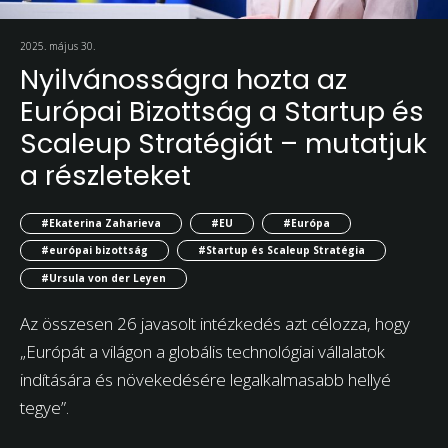
2025. május 30.
Nyilvánosságra hozta az
Európai Bizottság a Startup és
Scaleup Stratégiát – mutatjuk
a részleteket
#Ekaterina Zaharieva
#EU
#Európa
#európai bizottság
#Startup és Scaleup Stratégia
#Ursula von der Leyen
Az összesen 26 javasolt intézkedés azt célozza, hogy
„Európát a világon a globális technológiai vállalatok
indítására és növekedésére legalkalmasabb hellyé
tegye”.