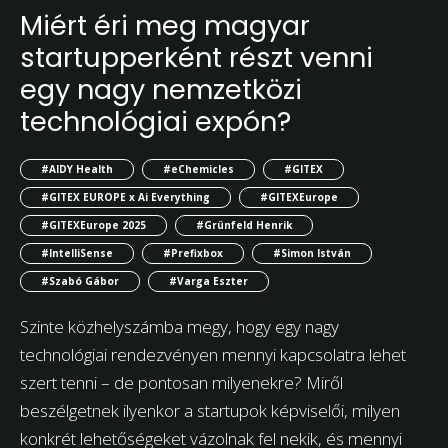
Miért éri meg magyar
startupperként részt venni
egy nagy nemzetközi
technológiai expón?
#AIDY Health
#eChemicles
#GITEX
#GITEX EUROPE x Ai Everything
#GITEXEurope
#GITEXEurope 2025
#Grünfeld Henrik
#IntelliSense
#Prefixbox
#Simon István
#Szabó Gábor
#Varga Eszter
Szinte közhelyszámba megy, hogy egy nagy
technológiai rendezvényen mennyi kapcsolatra lehet
szert tenni – de pontosan milyenekre? Miről
beszélgetnek ilyenkor a startupok képviselői, milyen
konkrét lehetőségeket vázolnak fel nekik, és mennyi