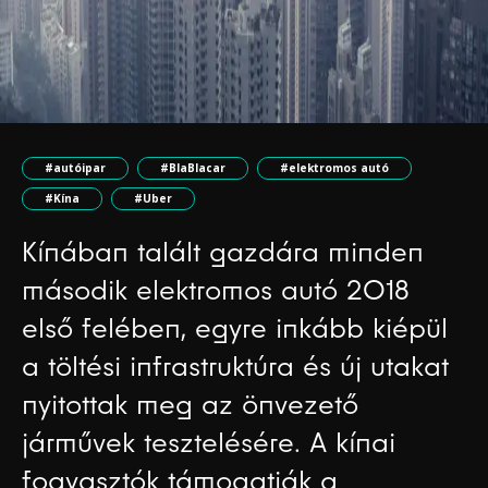
#autóipar
#BlaBlacar
#elektromos autó
#Kína
#Uber
Kínában talált gazdára minden
második elektromos autó 2018
első felében, egyre inkább kiépül
a töltési infrastruktúra és új utakat
nyitottak meg az önvezető
járművek tesztelésére. A kínai
fogyasztók támogatják a