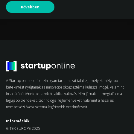
Bővebben
A Startup online felületein olyan tartalmakat találsz, amelyek mélyebb
betekintést nyújtanak az innovációs ökoszisztéma kulisszái mögé, valamint
inspiráló történeteket azoktól, akik a változás élén járnak. Itt megtalálod a
legújabb trendeket, technológiai fejleményeket, valamint a hazai és
nemzetközi ökoszisztéma legfrissebb eredményeit.
Információk
GITEX EUROPE 2025