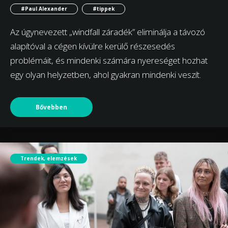
#Paul Alexander
#tippek
Az úgynevezett „windfall záradék” eliminálja a távozó
alapítóval a cégen kívülre kerülő részesedés
problémáit, és mindenki számára nyereséget hozhat
egy olyan helyzetben, ahol gyakran mindenki veszít.
Bővebben
Trendek, elemzések