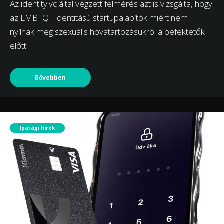
Az identity.vc által végzett felmérés azt is vizsgálta, hogy
az LMBTQ+ identitású startupalapítók miért nem
nyílnak meg szexuális hovatartozásukról a befektetők
előtt.
Bővebben
Iparági hírek