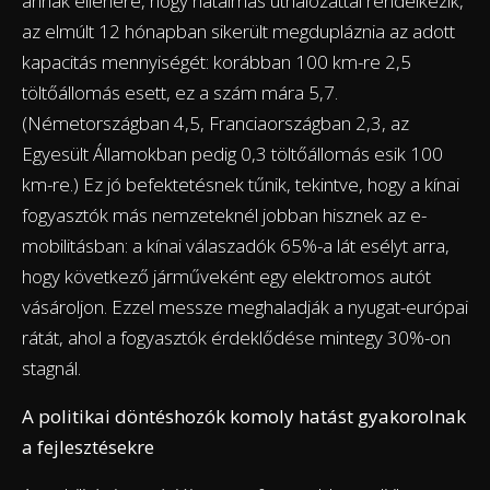
annak ellenére, hogy hatalmas úthálózattal rendelkezik,
az elmúlt 12 hónapban sikerült megdupláznia az adott
kapacitás mennyiségét: korábban 100 km-re 2,5
töltőállomás esett, ez a szám mára 5,7.
(Németországban 4,5, Franciaországban 2,3, az
Egyesült Államokban pedig 0,3 töltőállomás esik 100
km-re.) Ez jó befektetésnek tűnik, tekintve, hogy a kínai
fogyasztók más nemzeteknél jobban hisznek az e-
mobilitásban: a kínai válaszadók 65%-a lát esélyt arra,
hogy következő járműveként egy elektromos autót
vásároljon. Ezzel messze meghaladják a nyugat-európai
rátát, ahol a fogyasztók érdeklődése mintegy 30%-on
stagnál.
A politikai döntéshozók komoly hatást gyakorolnak
a fejlesztésekre