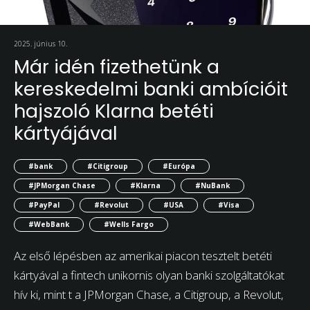
2025. június 10.
Már idén fizethetünk a
kereskedelmi banki ambícióit
hajszoló Klarna betéti
kártyájával
#bank
#Citigroup
#Európa
#JPMorgan Chase
#Klarna
#NuBank
#PayPal
#Revolut
#USA
#Visa
#WebBank
#Wells Fargo
Az első lépésben az amerikai piacon tesztelt betéti
kártyával a fintech unikornis olyan banki szolgáltatókat
hív ki, mint t a JPMorgan Chase, a Citigroup, a Revolut,