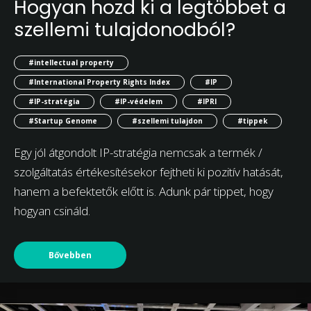
Hogyan hozd ki a legtöbbet a
szellemi tulajdonodból?
#intellectual property
#International Property Rights Index
#IP
#IP-stratégia
#IP-védelem
#IPRI
#Startup Genome
#szellemi tulajdon
#tippek
Egy jól átgondolt IP-stratégia nemcsak a termék /
szolgáltatás értékesítésekor fejtheti ki pozitív hatását,
hanem a befektetők előtt is. Adunk pár tippet, hogy
hogyan csináld.
Bővebben