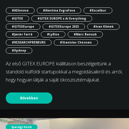
#AEInnova
#Alevtina Evgrafova
#Excalibur
#GITEX
#GITEX EUROPE x Ai Everything
#GITEXEurope
#GITEXEurope 2025
#Ivan Klimek
#Javier Farré
#LyRise
#Marc Banoub
#RESEARCHPRENEURS
#Stanislas Chesnais
#Xpdeep
Az első GITEX EUROPE kiállításon beszélgettünk a
standoló külföldi startupokkal a megoldásaikról és arról,
hogy hogyan látják a saját ökoszisztémájukat.
Bővebben
Iparági hírek