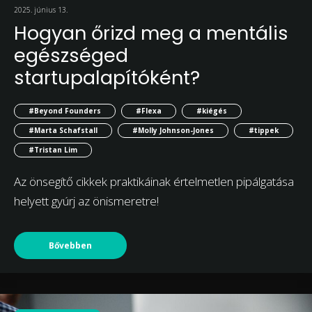
2025. június 13.
Hogyan őrizd meg a mentális
egészséged
startupalapítóként?
#Beyond Founders
#Flexa
#kiégés
#Marta Schafstall
#Molly Johnson-Jones
#tippek
#Tristan Lim
Az önsegítő cikkek praktikáinak értelmetlen pipálgatása
helyett gyúrj az önismeretre!
Bővebben