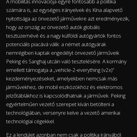
A mobilitás innovációja egyre fontosabb a politika
számára is, az egységes irányelvek és Kína alapvető
nyitottsága az önvezető járművekre azt eredményezik,
hogy az ország az önvezető autók globális
tesztüzemévé és a nagy külföldi autógyártók fontos
potenciális piacává válik: a német autógyárak
nemrégiben kaptak engedélyt önvezető járműveik
Peking és Sanghaj utcáin való tesztelésére. A kormány
emellett támogatja a „vehicle-2-everything (v2x)”
kezdeményezéseket, amelyekben nemcsak más
járművekhez, de mobil eszközökhöz és elektromos
jelzőtáblákhoz is kapcsolódhatnak a járművek. Peking
egyértelműen vezető szerepet kíván betölteni a
technológiában, versenyre kelve a vezető amerikai
technológiai cégekkel.
Ez a lendület azonban nem csak a politika irányából