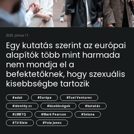
2025. június 11.
Egy kutatás szerint az európai
alapítók több mint harmada
nem mondja el a
befektetőknek, hogy szexuális
kisebbségbe tartozik
#adat
#Európa
#Fuel Ventures
#identity.vc
#kisebbségek
#kutatás
#LMBTQ
#Mark Pearson
#Seluna
#Til Klein
#Yola Jones