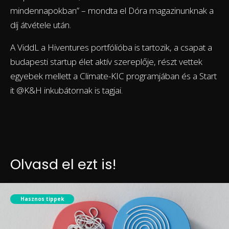
mindennapokban” – mondta el Dóra magazinunknak a
díj átvétele után.
A ViddL a Hiventures portfólióba is tartozik, a csapat a
budapesti startup élet aktív szereplője, részt vettek
egyebek mellett a Climate-KIC programjában és a Start
it @K&H inkubátornak is tagjai.
Olvasd el ezt is!
Hasznos tippek