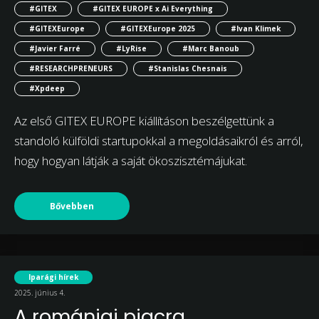
#GITEX
#GITEX EUROPE x Ai Everything
#GITEXEurope
#GITEXEurope 2025
#Ivan Klimek
#Javier Farré
#LyRise
#Marc Banoub
#RESEARCHPRENEURS
#Stanislas Chesnais
#Xpdeep
Az első GITEX EUROPE kiállításon beszélgettünk a
standoló külföldi startupokkal a megoldásaikról és arról,
hogy hogyan látják a saját ökoszisztémájukat.
Bővebben
Iparági hírek
2025. június 4.
A romániai piacra