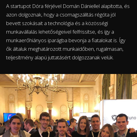
A startupot Dóra férjével Domán Dániellel alapította, és
azon dolgoznak, hogy a csomagszálítás régóta jól
bevett szokásait a technológia és a közösségi
munkavállalás lehetőségeivel felfrissítse, és így a
munkaerőhiányos iparágba bevonja a fiatalokat is. Így
ők általuk meghatározott munkaidőben, rugalmasan,
teljesítmény alapú juttatásért dolgozzanak velük.