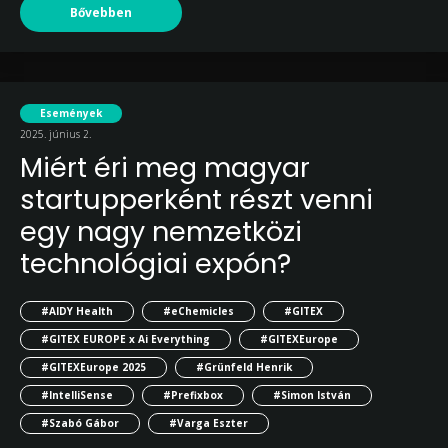
Bővebben
Események
2025. június 2.
Miért éri meg magyar
startupperként részt venni
egy nagy nemzetközi
technológiai expón?
#AIDY Health
#eChemicles
#GITEX
#GITEX EUROPE x Ai Everything
#GITEXEurope
#GITEXEurope 2025
#Grünfeld Henrik
#IntelliSense
#Prefixbox
#Simon István
#Szabó Gábor
#Varga Eszter