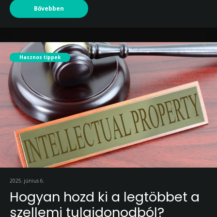
Bővebben
Hasznos tippek
2025. június 6.
Hogyan hozd ki a legtöbbet a
szellemi tulajdonodból?