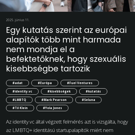
2025. június 11.
Egy kutatás szerint az európai
alapítók több mint harmada
nem mondja el a
befektetőknek, hogy szexuális
kisebbségbe tartozik
#adat
#Európa
#Fuel Ventures
#identity.vc
#kisebbségek
#kutatás
#LMBTQ
#Mark Pearson
#Seluna
#Til Klein
#Yola Jones
Az identity.vc által végzett felmérés azt is vizsgálta, hogy
az LMBTQ+ identitású startupalapítók miért nem