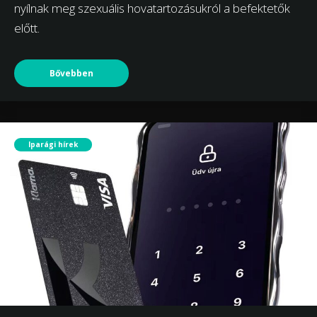
nyílnak meg szexuális hovatartozásukról a befektetők
előtt.
Bővebben
Iparági hírek