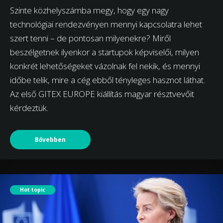
Szinte közhelyszámba megy, hogy egy nagy
technológiai rendezvényen mennyi kapcsolatra lehet
szert tenni – de pontosan milyenekre? Miről
beszélgetnek ilyenkor a startupok képviselői, milyen
konkrét lehetőségeket vázolnak fel nekik, és mennyi
időbe telik, mire a cég ebből tényleges hasznot láthat.
Az első GITEX EUROPE kiállítás magyar résztvevőit
kérdeztük.
Bővebben
Hot topic