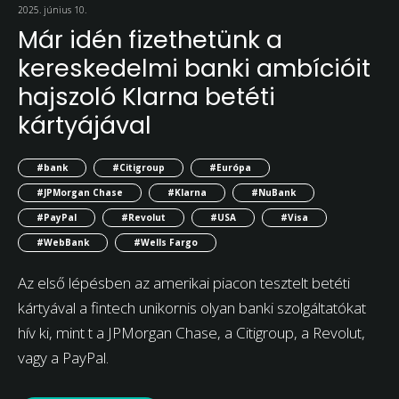
2025. június 10.
Már idén fizethetünk a
kereskedelmi banki ambícióit
hajszoló Klarna betéti
kártyájával
#bank
#Citigroup
#Európa
#JPMorgan Chase
#Klarna
#NuBank
#PayPal
#Revolut
#USA
#Visa
#WebBank
#Wells Fargo
Az első lépésben az amerikai piacon tesztelt betéti
kártyával a fintech unikornis olyan banki szolgáltatókat
hív ki, mint t a JPMorgan Chase, a Citigroup, a Revolut,
vagy a PayPal.