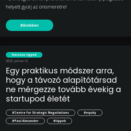
helyett gyúrj az önismeretre!
Bővebben
Hasznos tippek
2025. június 12.
Egy praktikus módszer arra,
hogy a távozó alapítótársad
ne mérgezze tovább évekig a
startupod életét
#Centre for Strategic Negotiations
#equity
#Paul Alexander
#tippek