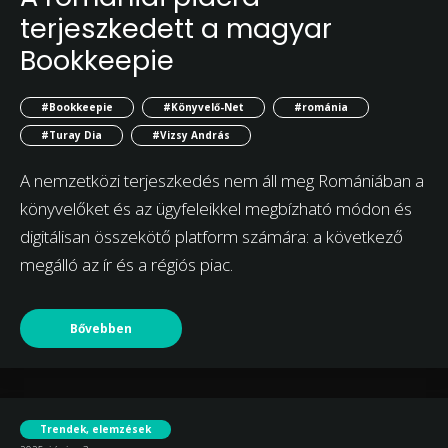
terjeszkedett a magyar
Bookkeepie
#Bookkeepie
#Könyvelő-Net
#románia
#Turay Dia
#Vizsy András
A nemzetközi terjeszkedés nem áll meg Romániában a
könyvelőket és az ügyfeleikkel megbízható módon és
digitálisan összekötő platform számára: a következő
megálló az ír és a régiós piac.
Bővebben
Trendek, elemzések