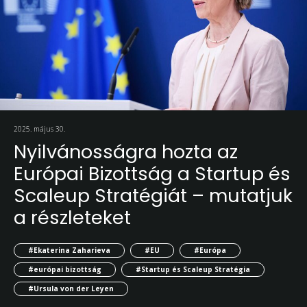
2025. május 30.
Nyilvánosságra hozta az
Európai Bizottság a Startup és
Scaleup Stratégiát – mutatjuk
a részleteket
#Ekaterina Zaharieva
#EU
#Európa
#európai bizottság
#Startup és Scaleup Stratégia
#Ursula von der Leyen