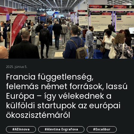
2025. június 5.
Francia függetlenség,
felemás német források, lassú
Európa – így vélekednek a
külföldi startupok az európai
ökoszisztémáról
#AEInnova
#Alevtina Evgrafova
#Excalibur