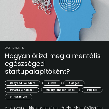
2025. június 13.
Hogyan őrizd meg a mentális
egészséged
startupalapítóként?
#Beyond Founders
#Flexa
#kiégés
#Marta Schafstall
#Molly Johnson-Jones
#tippek
#Tristan Lim
Az önsegítő cikkek praktikáinak értelmetlen pipálgatása