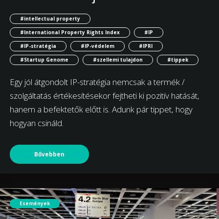
#intellectual property
#International Property Rights Index
#IP
#IP-stratégia
#IP-védelem
#IPRI
#Startup Genome
#szellemi tulajdon
#tippek
Egy jól átgondolt IP-stratégia nemcsak a termék /
szolgáltatás értékesítésekor fejtheti ki pozitív hatását,
hanem a befektetők előtt is. Adunk pár tippet, hogy
hogyan csináld.
Bővebben
Események