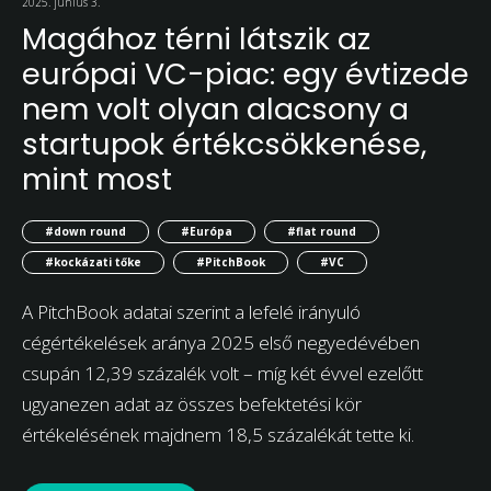
2025. június 3.
Magához térni látszik az
európai VC-piac: egy évtizede
nem volt olyan alacsony a
startupok értékcsökkenése,
mint most
#down round
#Európa
#flat round
#kockázati tőke
#PitchBook
#VC
A PitchBook adatai szerint a lefelé irányuló
cégértékelések aránya 2025 első negyedévében
csupán 12,39 százalék volt – míg két évvel ezelőtt
ugyanezen adat az összes befektetési kör
értékelésének majdnem 18,5 százalékát tette ki.