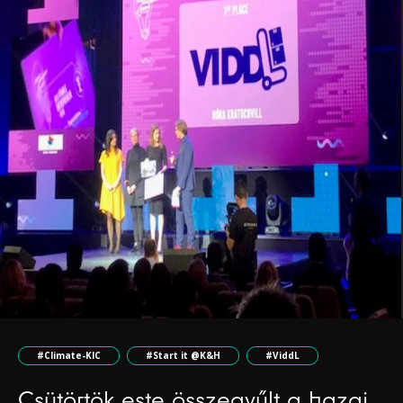
#Climate-KIC
#Start it @K&H
#ViddL
Csütörtök este összegyűlt a hazai