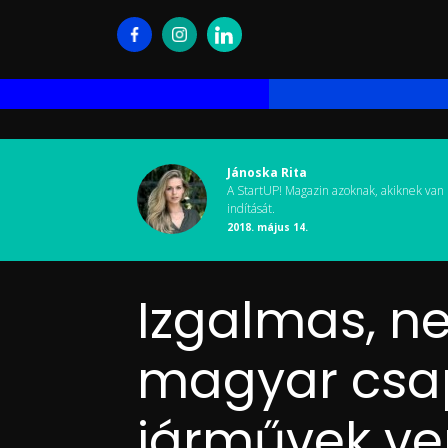
Jánoska Rita
A StartUP! Magazin azoknak, akiknek van 
indítását.
2018. május 14.
Izgalmas, ne
magyar csapa
járművek ve