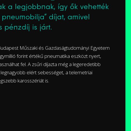
k a legjobbnak, így ők vehették
 pneumobilja” díjat, amivel
 pénzdíj is járt.
 Budapest Műszaki és Gazdaságtudományi Egyetem
ymillió forint értékű pneumatika eszközt nyert,
asználhat fel. A zsűri díjazta még a legeredetibb
a legnagyobb elért sebességet, a telemetriai
gszebb karosszériát is.