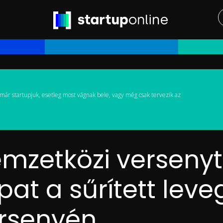
már startupjuk, esetleg most vágnak bele, vagy még csak tervezik az
mzetközi versenyt
t a sűrített leveg
rsenyén