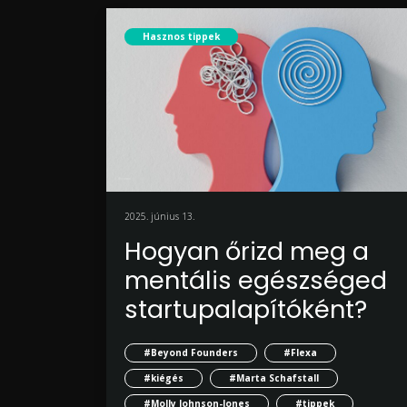
Hasznos tippek
2025. június 13.
Hogyan őrizd meg a
mentális egészséged
startupalapítóként?
#Beyond Founders
#Flexa
#kiégés
#Marta Schafstall
#Molly Johnson-Jones
#tippek