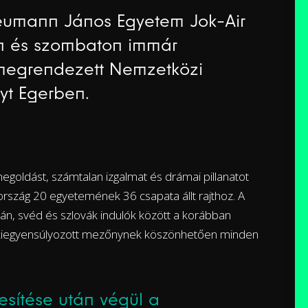
eumann János Egyetem Jok-Air
n és szombaton immár
megrendezett Nemzetközi
yt Egerben.
egoldást, számtalan izgalmat és drámai pillanatot
 ország 20 egyetemének 36 csapata állt rajthoz. A
román, svéd és szlovák indulók között a korábban
 a kiegyensúlyozott mezőnynek köszönhetően minden
sítése után végül a