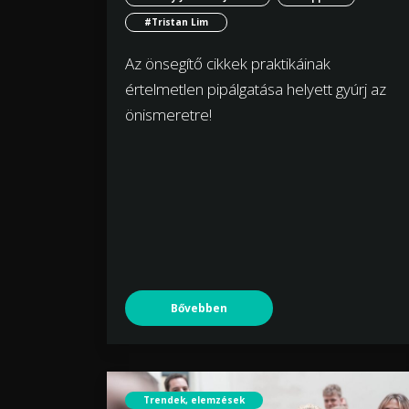
#Tristan Lim
Az önsegítő cikkek praktikáinak
értelmetlen pipálgatása helyett gyúrj az
önismeretre!
Bővebben
Trendek, elemzések