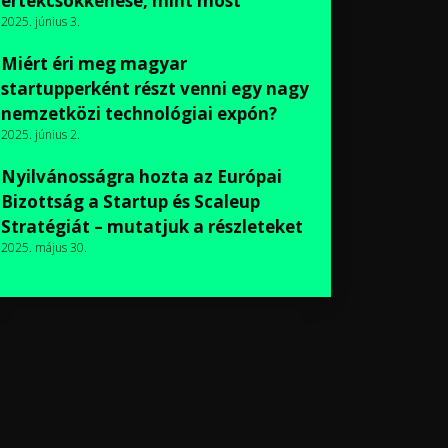
értékcsökkenése, mint most
2025. június 3.
Miért éri meg magyar
startupperként részt venni egy nagy
nemzetközi technológiai expón?
2025. június 2.
Nyilvánosságra hozta az Európai
Bizottság a Startup és Scaleup
Stratégiát – mutatjuk a részleteket
2025. május 30.