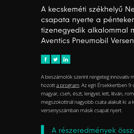
A kecskeméti székhelyű N
csapata nyerte a pénteke
tizenegyedik alkalommal 
Aventics Pneumobil Versen
A beszámolók szerint rengeteg innovatív m
hozott
a program
. Az egri Érsekkertben 9
magyar, cseh, észt, lengyel, lett, litván, 
megszokottnál nagyobb csata alakult ki:
versenyszámban másik csapat nyert.
A részeredmények össze