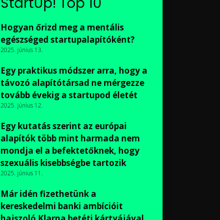
StartUp! Top 10
Hogyan őrizd meg a mentális
egészséged startupalapítóként?
2025. június 13.
Egy praktikus módszer arra, hogy a
távozó alapítótársad ne mérgezze
tovább évekig a startupod életét
2025. június 12.
Egy kutatás szerint az európai
alapítók több mint harmada nem
mondja el a befektetőknek, hogy
szexuális kisebbségbe tartozik
2025. június 11.
Már idén fizethetünk a
kereskedelmi banki ambícióit
hajszoló Klarna betéti kártyájával