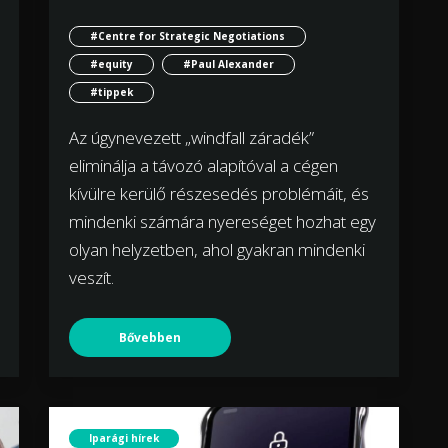
#Centre for Strategic Negotiations
#equity
#Paul Alexander
#tippek
Az úgynevezett „windfall záradék”
eliminálja a távozó alapítóval a cégen
kívülre kerülő részesedés problémáit, és
mindenki számára nyereséget hozhat egy
olyan helyzetben, ahol gyakran mindenki
veszít.
Bővebben
Iparági hírek