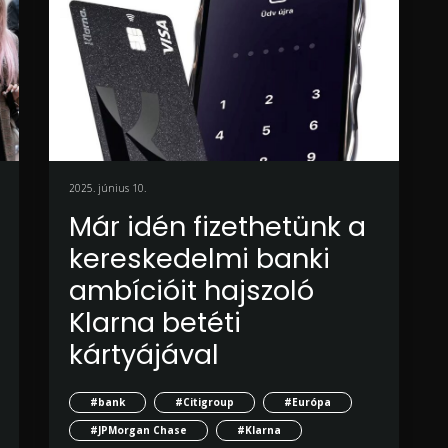
2025. június 10.
Már idén fizethetünk a
kereskedelmi banki
ambícióit hajszoló
Klarna betéti
kártyájával
#bank
#Citigroup
#Európa
#JPMorgan Chase
#Klarna