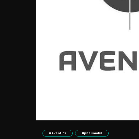
#Aventics
#pneumobil