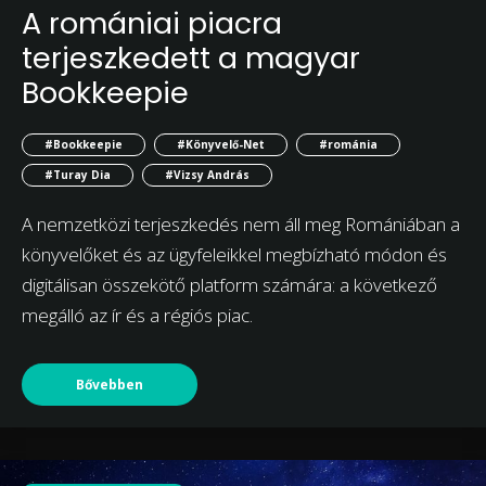
A romániai piacra
terjeszkedett a magyar
Bookkeepie
#Bookkeepie
#Könyvelő-Net
#románia
#Turay Dia
#Vizsy András
A nemzetközi terjeszkedés nem áll meg Romániában a
könyvelőket és az ügyfeleikkel megbízható módon és
digitálisan összekötő platform számára: a következő
megálló az ír és a régiós piac.
Bővebben