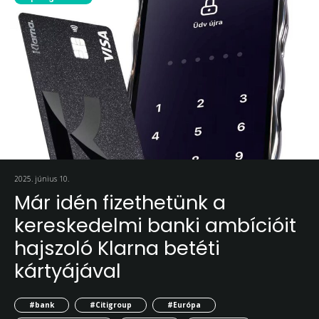
2025. június 10.
Már idén fizethetünk a
kereskedelmi banki ambícióit
hajszoló Klarna betéti
kártyájával
#bank
#Citigroup
#Európa