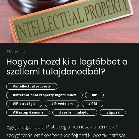
2025. június 6.
Hogyan hozd ki a legtöbbet a
szellemi tulajdonodból?
#intellectual property
#International Property Rights Index
#IP
#IP-stratégia
#IP-védelem
#IPRI
#Startup Genome
#szellemi tulajdon
#tippek
Egy jól átgondolt IP-stratégia nemcsak a termék /
szolgáltatás értékesítésekor fejtheti ki pozitív hatását,