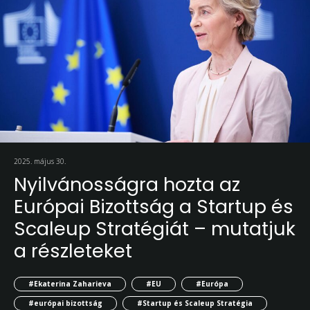
2025. május 30.
Nyilvánosságra hozta az
Európai Bizottság a Startup és
Scaleup Stratégiát – mutatjuk
a részleteket
#Ekaterina Zaharieva
#EU
#Európa
#európai bizottság
#Startup és Scaleup Stratégia