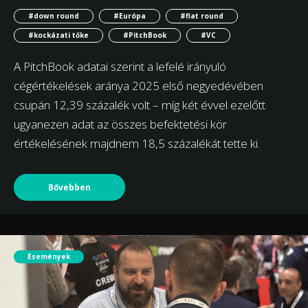
#down round
#Európa
#flat round
#kockázati tőke
#PitchBook
#VC
A PitchBook adatai szerint a lefelé irányuló
cégértékelések aránya 2025 első negyedévében
csupán 12,39 százalék volt – míg két évvel ezelőtt
ugyanezen adat az összes befektetési kör
értékelésének majdnem 18,5 százalékát tette ki.
Bővebben
Események