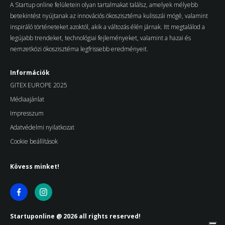
A Startup online felületein olyan tartalmakat találsz, amelyek mélyebb
betekintést nyújtanak az innovációs ökoszisztéma kulisszái mögé, valamint
inspiráló történeteket azoktól, akik a változás élén járnak. Itt megtalálod a
legújabb trendeket, technológiai fejleményeket, valamint a hazai és
nemzetközi ökoszisztéma legfrissebb eredményeit.
Információk
GITEX EUROPE 2025
Médiaajánlat
Impresszum
Adatvédelmi nyilatkozat
Cookie beállítások
Kövess minket!
Startuponline @ 2026 all rights reserved!