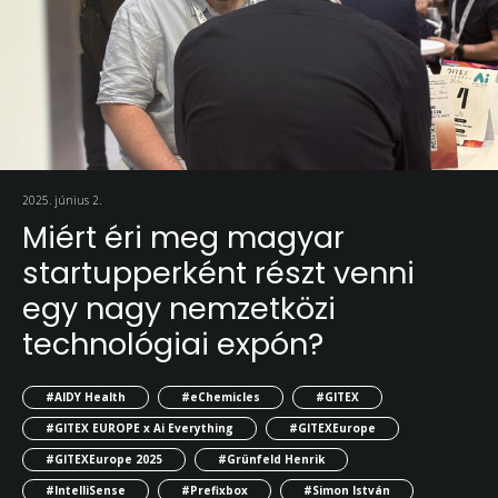
2025. június 2.
Miért éri meg magyar
startupperként részt venni
egy nagy nemzetközi
technológiai expón?
#AIDY Health
#eChemicles
#GITEX
#GITEX EUROPE x Ai Everything
#GITEXEurope
#GITEXEurope 2025
#Grünfeld Henrik
#IntelliSense
#Prefixbox
#Simon István