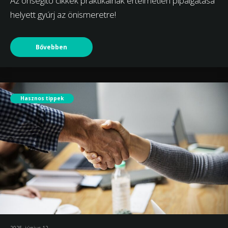
Az önsegítő cikkek praktikáinak értelmetlen pipálgatása
helyett gyúrj az önismeretre!
Bővebben
Hasznos tippek
2025. június 12.