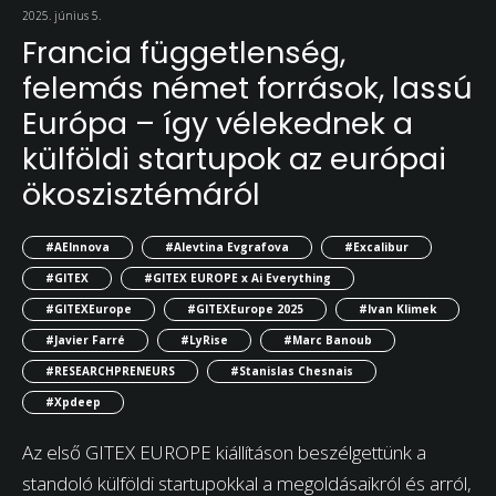
2025. június 5.
Francia függetlenség,
felemás német források, lassú
Európa – így vélekednek a
külföldi startupok az európai
ökoszisztémáról
#AEInnova
#Alevtina Evgrafova
#Excalibur
#GITEX
#GITEX EUROPE x Ai Everything
#GITEXEurope
#GITEXEurope 2025
#Ivan Klimek
#Javier Farré
#LyRise
#Marc Banoub
#RESEARCHPRENEURS
#Stanislas Chesnais
#Xpdeep
Az első GITEX EUROPE kiállításon beszélgettünk a
standoló külföldi startupokkal a megoldásaikról és arról,