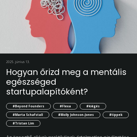
2025. június 13.
Hogyan őrizd meg a mentális
egészséged
startupalapítóként?
#Beyond Founders
#Flexa
#kiégés
#Marta Schafstall
#Molly Johnson-Jones
#tippek
#Tristan Lim