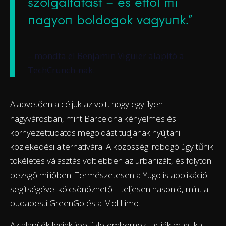
szolgáltatást – és ettől mi
nagyon boldogok vagyunk.”
– mondta el Benjamin Viguier alapító a
TechCrunch-nak.
Alapvetően a céljuk az volt, hogy egy ilyen
nagyvárosban, mint Barcelona kényelmes és
környezettudatos megoldást tudjanak nyújtani
közlekedési alternatívára. A közösségi robogó úgy tűnik
tökéletes választás volt ebben az urbanizált, és folyton
pezsgő miliőben. Természetesen a Yugo is applikáció
segítségével kölcsönözhető – teljesen hasonló, mint a
budapesti GreenGo és a Mol Limo.
Az alapítók leginkább üzletembernek tartják magukat,