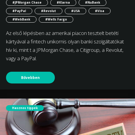
#JPMorgan Chase
#Klarna
#NuBank
#PayPal
#Revolut
#USA
#Visa
#WebBank
#Wells Fargo
Az első lépésben az amerikai piacon tesztelt betéti
kártyával a fintech unikornis olyan banki szolgáltatókat
hív ki, mint t a JPMorgan Chase, a Citigroup, a Revolut,
vagy a PayPal.
Bővebben
Hasznos tippek