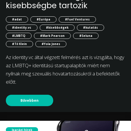
kisebbségbe tartozik
#adat
#Európa
#Fuel Ventures
#identity.vc
#kisebbségek
#kutatás
#LMBTQ
#Mark Pearson
#Seluna
#Til Klein
#Yola Jones
Az identity.vc által végzett felmérés azt is vizsgálta, hogy
az LMBTQ+ identitású startupalapítók miért nem
nyílnak meg szexuális hovatartozásukról a befektetők
előtt.
Bővebben
Iparági hírek