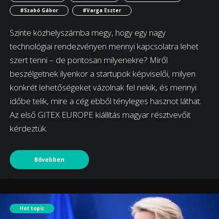
#Szabó Gábor
#Varga Eszter
Szinte közhelyszámba megy, hogy egy nagy
technológiai rendezvényen mennyi kapcsolatra lehet
szert tenni – de pontosan milyenekre? Miről
beszélgetnek ilyenkor a startupok képviselői, milyen
konkrét lehetőségeket vázolnak fel nekik, és mennyi
időbe telik, mire a cég ebből tényleges hasznot láthat.
Az első GITEX EUROPE kiállítás magyar résztvevőit
kérdeztük.
Bővebben
Hot topic