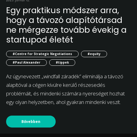
Egy praktikus módszer arra,
hogy a távozó alapítótársad
ne mérgezze tovább évekig a
startupod életét
#Centre for Strategic Negotiations
#equity
#Paul Alexander
#tippek
Az úgynevezett „windfall záradék” eliminálja a távozó
alapítóval a cégen kívülre kerülő részesedés
problémáit, és mindenki számára nyereséget hozhat
egy olyan helyzetben, ahol gyakran mindenki veszít.
Bővebben