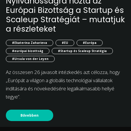
Nyilvánosságra hozta az
Európai Bizottság a Startup és
Scaleup Stratégiát – mutatjuk
a részleteket
#Ekaterina Zaharieva
#EU
#Európa
#európai bizottság
#Startup és Scaleup Stratégia
#Ursula von der Leyen
Az összesen 26 javasolt intézkedés azt célozza, hogy
„Európát a világon a globális technológiai vállalatok
indítására és növekedésére legalkalmasabb hellyé
tegye”.
Bővebben