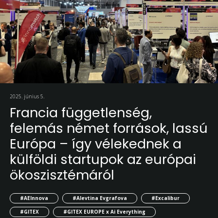
2025. június 5.
Francia függetlenség,
felemás német források, lassú
Európa – így vélekednek a
külföldi startupok az európai
ökoszisztémáról
#AEInnova
#Alevtina Evgrafova
#Excalibur
#GITEX
#GITEX EUROPE x Ai Everything