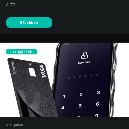
előtt.
Bővebben
Iparági hírek
2025. június 10.