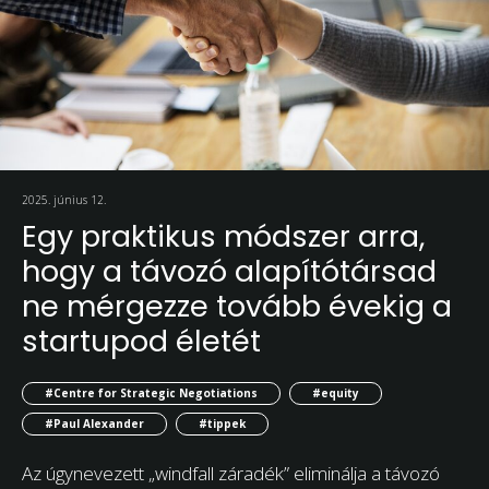
2025. június 12.
Egy praktikus módszer arra,
hogy a távozó alapítótársad
ne mérgezze tovább évekig a
startupod életét
#Centre for Strategic Negotiations
#equity
#Paul Alexander
#tippek
Az úgynevezett „windfall záradék” eliminálja a távozó