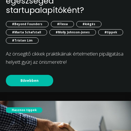
egészséged
startupalapítóként?
#Beyond Founders
#Flexa
#kiégés
#Marta Schafstall
#Molly Johnson-Jones
#tippek
#Tristan Lim
Az önsegítő cikkek praktikáinak értelmetlen pipálgatása
helyett gyúrj az önismeretre!
Bővebben
Hasznos tippek