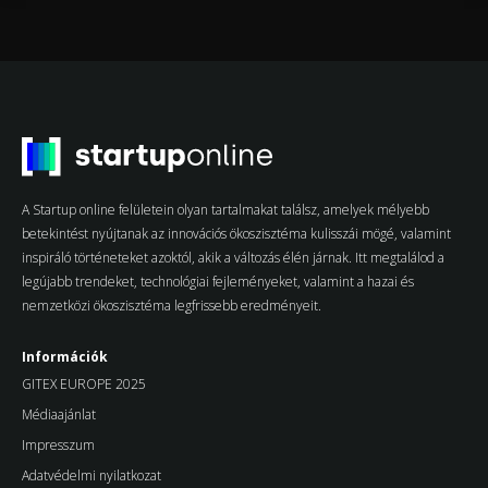
A Startup online felületein olyan tartalmakat találsz, amelyek mélyebb
betekintést nyújtanak az innovációs ökoszisztéma kulisszái mögé, valamint
inspiráló történeteket azoktól, akik a változás élén járnak. Itt megtalálod a
legújabb trendeket, technológiai fejleményeket, valamint a hazai és
nemzetközi ökoszisztéma legfrissebb eredményeit.
Információk
GITEX EUROPE 2025
Médiaajánlat
Impresszum
Adatvédelmi nyilatkozat