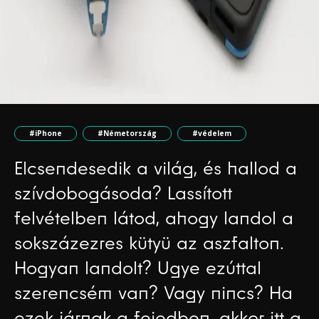
#iPhone
#Németország
#védelem
Elcsendesedik a világ, és hallod a
szívdobogásoda? Lassított
felvételben látod, ahogy landol a
sokszázezres kütyü az aszfalton.
Hogyan landolt? Ugye ezúttal
szerencsém van? Vagy nincs? Ha
ezek járnak a fejedben, akkor itt a