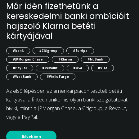
Már idén fizethetünk a
kereskedelmi banki ambícióit
hajszoló Klarna betéti
kártyájával
#bank
#Citigroup
#Európa
#JPMorgan Chase
#Klarna
#NuBank
#PayPal
#Revolut
#USA
#Visa
#WebBank
#Wells Fargo
Az első lépésben az amerikai piacon tesztelt betéti
kártyával a fintech unikornis olyan banki szolgáltatókat
hív ki, mint t a JPMorgan Chase, a Citigroup, a Revolut,
vagy a PayPal.
Bővebben