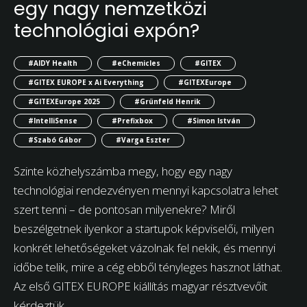
egy nagy nemzetközi
technológiai expón?
#AIDY Health
#eChemicles
#GITEX
#GITEX EUROPE x Ai Everything
#GITEXEurope
#GITEXEurope 2025
#Grünfeld Henrik
#IntelliSense
#Prefixbox
#Simon István
#Szabó Gábor
#Varga Eszter
Szinte közhelyszámba megy, hogy egy nagy
technológiai rendezvényen mennyi kapcsolatra lehet
szert tenni – de pontosan milyenekre? Miről
beszélgetnek ilyenkor a startupok képviselői, milyen
konkrét lehetőségeket vázolnak fel nekik, és mennyi
időbe telik, mire a cég ebből tényleges hasznot láthat.
Az első GITEX EUROPE kiállítás magyar résztvevőit
kérdeztük.