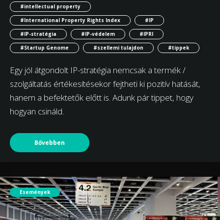
#intellectual property
#International Property Rights Index
#IP
#IP-stratégia
#IP-védelem
#IPRI
#Startup Genome
#szellemi tulajdon
#tippek
Egy jól átgondolt IP-stratégia nemcsak a termék /
szolgáltatás értékesítésekor fejtheti ki pozitív hatását,
hanem a befektetők előtt is. Adunk pár tippet, hogy
hogyan csináld.
Bővebben
Események