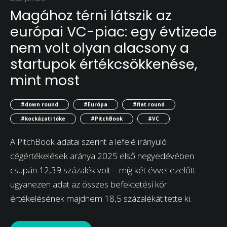
Magához térni látszik az
európai VC-piac: egy évtizede
nem volt olyan alacsony a
startupok értékcsökkenése,
mint most
#down round
#Európa
#flat round
#kockázati tőke
#PitchBook
#VC
A PitchBook adatai szerint a lefelé irányuló
cégértékelések aránya 2025 első negyedévében
csupán 12,39 százalék volt – míg két évvel ezelőtt
ugyanezen adat az összes befektetési kör
értékelésének majdnem 18,5 százalékát tette ki.