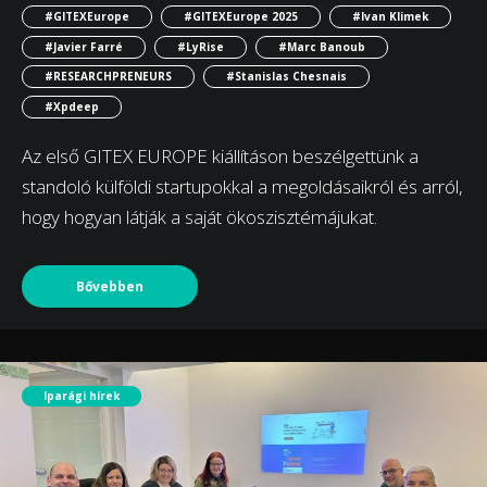
#GITEXEurope
#GITEXEurope 2025
#Ivan Klimek
#Javier Farré
#LyRise
#Marc Banoub
#RESEARCHPRENEURS
#Stanislas Chesnais
#Xpdeep
Az első GITEX EUROPE kiállításon beszélgettünk a
standoló külföldi startupokkal a megoldásaikról és arról,
hogy hogyan látják a saját ökoszisztémájukat.
Bővebben
Iparági hírek