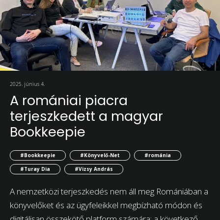
2025. június 4.
A romániai piacra
terjeszkedett a magyar
Bookkeepie
#Bookkeepie
#Könyvelő-Net
#románia
#Turay Dia
#Vizsy András
A nemzetközi terjeszkedés nem áll meg Romániában a
könyvelőket és az ügyfeleikkel megbízható módon és
digitálisan összekötő platform számára: a következő