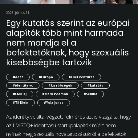
2025. június 11.
Egy kutatás szerint az európai
alapítók több mint harmada
nem mondja el a
befektetőknek, hogy szexuális
kisebbségbe tartozik
#adat
#Európa
#Fuel Ventures
#identity.vc
#kisebbségek
#kutatás
#LMBTQ
#Mark Pearson
#Seluna
#Til Klein
#Yola Jones
Az identity.vc által végzett felmérés azt is vizsgálta, hogy
az LMBTQ+ identitású startupalapítók miért nem
nyílnak meg szexuális hovatartozásukról a befektetők