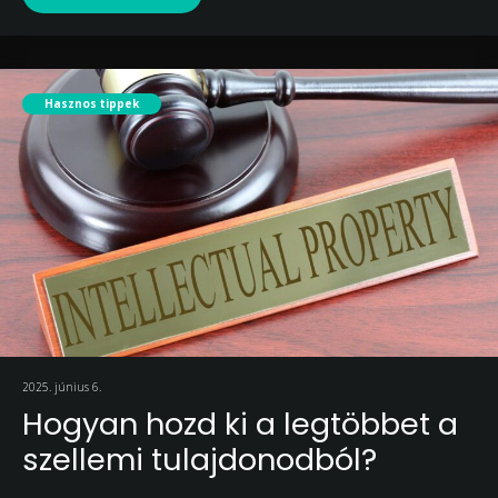
Hasznos tippek
2025. június 6.
Hogyan hozd ki a legtöbbet a
szellemi tulajdonodból?