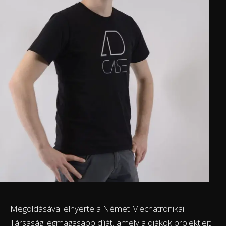
Megoldásával elnyerte a Német Mechatronikai
Társaság legmagasabb díját, amely a diákok projektjeit