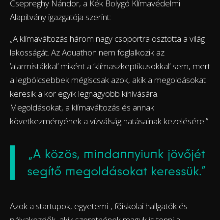
Csepreghy Nándor, a Kék Bolygó Klímavédelmi
Alapítvány igazgatója szerint:
„A klímaváltozás három nagy csoportra osztotta a világ
lakosságát. Az Aquathon nem foglalkozik az
’alarmistákkal’ miként a ’klímaszkeptikusokkal’ sem, mert
a legbölcsebbek mégiscsak azok, akik a megoldásokat
keresik a kor egyik legnagyobb kihívására.
Megoldásokat, a klímaváltozás és annak
következményének a vízválság hatásainak kezelésére.”
„A közös, mindannyiunk jövőjét
segítő megoldásokat keressük.”
Azok a startupok, egyetemi-, főiskolai hallgatók és
pályakezdők, akik szeretnének maguk is tenni a