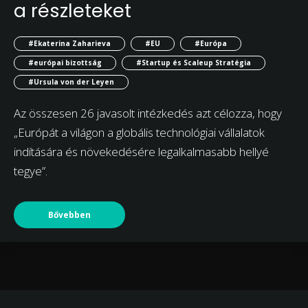
a részleteket
#Ekaterina Zaharieva
#EU
#Európa
#európai bizottság
#Startup és Scaleup Stratégia
#Ursula von der Leyen
Az összesen 26 javasolt intézkedés azt célozza, hogy
„Európát a világon a globális technológiai vállalatok
indítására és növekedésére legalkalmasabb hellyé
tegye”.
Bővebben