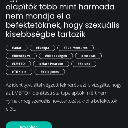
alapítók több mint harmada
nem mondja el a
befektetőknek, hogy szexuális
kisebbségbe tartozik
#adat
#Európa
#Fuel Ventures
#identity.vc
#kisebbségek
#kutatás
#LMBTQ
#Mark Pearson
#Seluna
#Til Klein
#Yola Jones
Az identity.vc által végzett felmérés azt is vizsgálta, hogy
az LMBTQ+ identitású startupalapítók miért nem
nyílnak meg szexuális hovatartozásukról a befektetők
előtt.
Bővebben