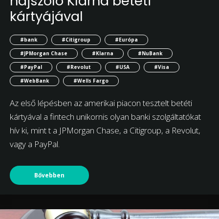
hajszoló Klarna betéti
kártyájával
#bank
#Citigroup
#Európa
#JPMorgan Chase
#Klarna
#NuBank
#PayPal
#Revolut
#USA
#Visa
#WebBank
#Wells Fargo
Az első lépésben az amerikai piacon tesztelt betéti
kártyával a fintech unikornis olyan banki szolgáltatókat
hív ki, mint t a JPMorgan Chase, a Citigroup, a Revolut,
vagy a PayPal.
Bővebben