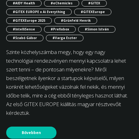
#AIDY Health
#eChemicles
#GITEX
#GITEX EUROPE x Ai Everything
#GITEXEurope
#GITEXEurope 2025
#Grünfeld Henrik
#IntelliSense
#Prefixbox
#Simon István
#Szabó Gábor
#Varga Eszter
Szinte közhelyszámba megy, hogy egy nagy
technológiai rendezvényen mennyi kapcsolatra lehet
szert tenni – de pontosan milyenekre? Miről
beszélgetnek ilyenkor a startupok képviselői, milyen
konkrét lehetőségeket vázolnak fel nekik, és mennyi
időbe telik, mire a cég ebből tényleges hasznot láthat.
Az első GITEX EUROPE kiállítás magyar résztvevőit
kérdeztük.
Bővebben