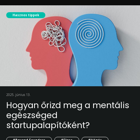
Hasznos tippek
2025. június 13.
Hogyan őrizd meg a mentális
egészséged
startupalapítóként?
#Beyond Founders
#Flexa
#kiégés