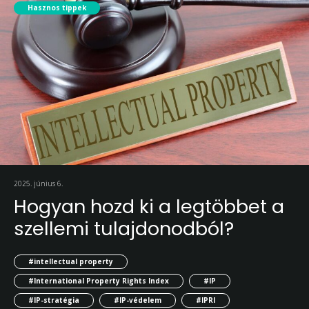
Hasznos tippek
2025. június 6.
Hogyan hozd ki a legtöbbet a
szellemi tulajdonodból?
#intellectual property
#International Property Rights Index
#IP
#IP-stratégia
#IP-védelem
#IPRI