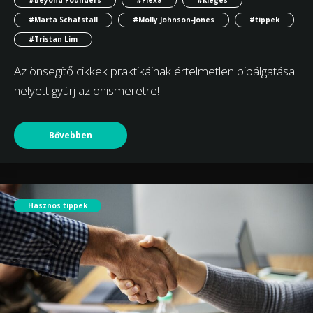
#Marta Schafstall
#Molly Johnson-Jones
#tippek
#Tristan Lim
Az önsegítő cikkek praktikáinak értelmetlen pipálgatása
helyett gyúrj az önismeretre!
Bővebben
Hasznos tippek