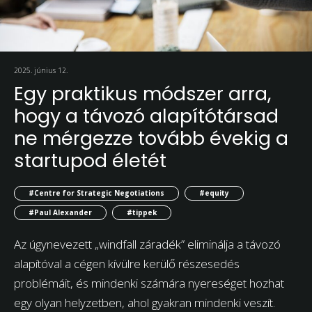
2025. június 12.
Egy praktikus módszer arra,
hogy a távozó alapítótársad
ne mérgezze tovább évekig a
startupod életét
#Centre for Strategic Negotiations
#equity
#Paul Alexander
#tippek
Az úgynevezett „windfall záradék” eliminálja a távozó
alapítóval a cégen kívülre kerülő részesedés
problémáit, és mindenki számára nyereséget hozhat
egy olyan helyzetben, ahol gyakran mindenki veszít.