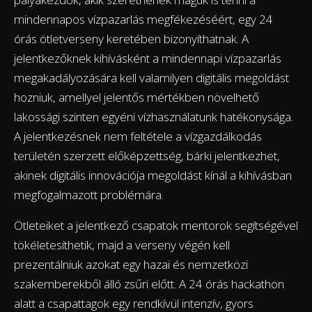
mindennapos vízpazarlás megfékezéséért, egy 24
órás ötletverseny keretében bizonyíthatnak. A
jelentkezőknek kihívásként a mindennapi vízpazarlás
megakadályozására kell valamilyen digitális megoldást
hozniuk, amellyel jelentős mértékben növelhető
lakossági szinten egyéni vízhasználatunk hatékonysága.
A jelentkezésnek nem feltétele a vízgazdálkodás
területén szerzett előképzettség, bárki jelentkezhet,
akinek digitális innovációja megoldást kínál a kihívásban
megfogalmazott problémára.
Ötleteiket a jelentkező csapatok mentorok segítségével
tökéletesíthetik, majd a verseny végén kell
prezentálniuk azokat egy hazai és nemzetközi
szakemberekből álló zsűri előtt. A 24 órás hackathon
alatt a csapattagok egy rendkívül intenzív, gyors