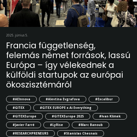
2025. június 5.
Francia függetlenség,
felemás német források, lassú
Európa – így vélekednek a
külföldi startupok az európai
ökoszisztémáról
#AEInnova
#Alevtina Evgrafova
#Excalibur
#GITEX
#GITEX EUROPE x Ai Everything
#GITEXEurope
#GITEXEurope 2025
#Ivan Klimek
#Javier Farré
#LyRise
#Marc Banoub
#RESEARCHPRENEURS
#Stanislas Chesnais