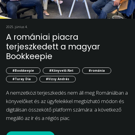
2025. június 4.
A romániai piacra
terjeszkedett a magyar
Bookkeepie
#Bookkeepie
#Könyvelő-Net
#románia
#Turay Dia
#Vizsy András
A nemzetközi terjeszkedés nem áll meg Romániában a
könyvelőket és az ügyfeleikkel megbízható módon és
digitálisan összekötő platform számára: a következő
megálló az ír és a régiós piac.