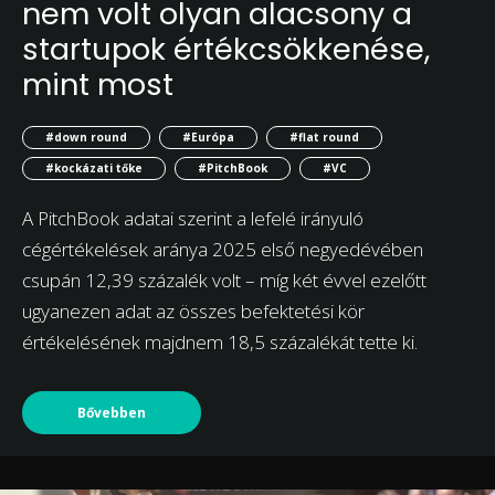
nem volt olyan alacsony a
startupok értékcsökkenése,
mint most
#down round
#Európa
#flat round
#kockázati tőke
#PitchBook
#VC
A PitchBook adatai szerint a lefelé irányuló
cégértékelések aránya 2025 első negyedévében
csupán 12,39 százalék volt – míg két évvel ezelőtt
ugyanezen adat az összes befektetési kör
értékelésének majdnem 18,5 százalékát tette ki.
Bővebben